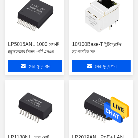
LP5015ANL 1000 বেস-টি
10/100Base-T ইন্টিগ্রেটেড
ট্রান্সফরমার সিঙ্গল পোর্ট এসএমডি
ম্যাগনেটিক সহ
ল্যান ম্যাগনেটিক্স
LPJD5011BENL উল্লম্ব
সেরা মূল্য পান
সেরা মূল্য পান
RJ45 জ্যাক
LP1188NL একক পোর্ট
LP2019ANL PoE+ LAN