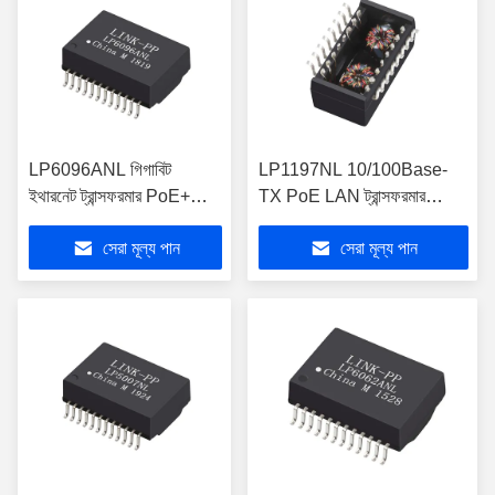
LP6096ANL গিগাবিট
LP1197NL 10/100Base-
ইথারনেট ট্রান্সফরমার PoE+
TX PoE LAN ট্রান্সফরমার
ম্যাগনেটিক্স SMD 24 PIN
মডিউল একক পোর্ট
সেরা মূল্য পান
সেরা মূল্য পান