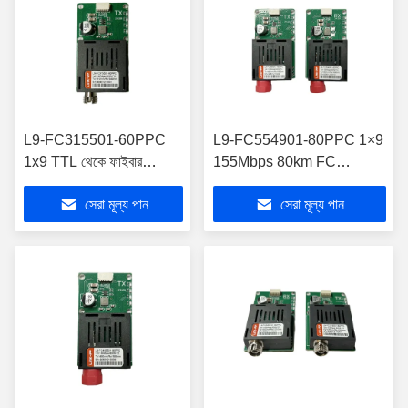
L9-FC315501-60PPC
L9-FC554901-80PPC 1×9
1x9 TTL থেকে ফাইবার
155Mbps 80km FC
অপটিক্যাল ট্রান্সিভার 155Mbps
অপটিক্যাল ট্রান্সিভার মডিউল
সেরা মূল্য পান
সেরা মূল্য পান
60km