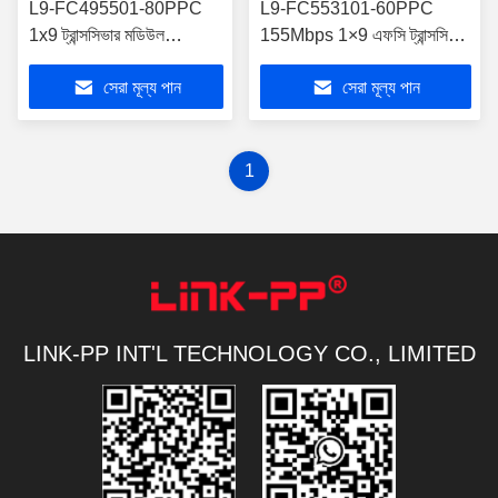
L9-FC495501-80PPC
L9-FC553101-60PPC
1x9 ট্রান্সসিভার মডিউল
155Mbps 1×9 এফসি ট্রান্সসিভার
155Mbps 80km এফসি
Tx1550nm/Rx1310nm
সেরা মূল্য পান
সেরা মূল্য পান
সংযোগকারী
1
LINK-PP INT'L TECHNOLOGY CO., LIMITED