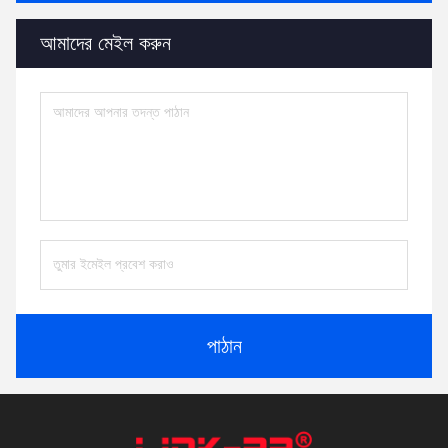
আমাদের মেইল ​​করুন
পাঠান