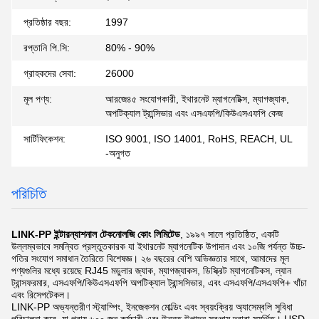
প্রতিষ্ঠার বছর:
1997
রপ্তানি পি.সি:
80% - 90%
গ্রাহকদের সেবা:
26000
মূল পণ্য:
আরজে৪৫ সংযোগকারী, ইথারনেট ম্যাগনেটিক্স, ম্যাগজ্যাক,
অপটিক্যাল ট্রান্সিভার এবং এসএফপি/কিউএসএফপি কেজ
সার্টিফিকেশন:
ISO 9001, ISO 14001, RoHS, REACH, UL
-অনুগত
পরিচিতি
LINK-PP ইন্টারন্যাশনাল টেকনোলজি কোং লিমিটেড
, ১৯৯৭ সালে প্রতিষ্ঠিত, একটি
উল্লম্বভাবে সমন্বিত প্রস্তুতকারক যা ইথারনেট ম্যাগনেটিক উপাদান এবং ১০জি পর্যন্ত উচ্চ-
গতির সংযোগ সমাধান তৈরিতে বিশেষজ্ঞ। ২৬ বছরের বেশি অভিজ্ঞতার সাথে, আমাদের মূল
পণ্যগুলির মধ্যে রয়েছে RJ45 মডুলার জ্যাক, ম্যাগজ্যাকস, ডিস্ক্রিট ম্যাগনেটিকস, ল্যান
ট্রান্সফরমার, এসএফপি/কিউএসএফপি অপটিক্যাল ট্রান্সসিভার, এবং এসএফপি/এসএফপি+ খাঁচা
এবং রিসেপটেকল।
LINK-PP অভ্যন্তরীণ স্ট্যাম্পিং, ইনজেকশন মোল্ডিং এবং স্বয়ংক্রিয় অ্যাসেম্বলি সুবিধা