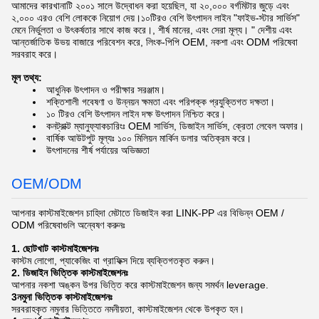
আমাদের কারখানাটি ২০০১ সালে উদ্বোধন করা হয়েছিল, যা ২০,০০০ বর্গমিটার জুড়ে এবং
২,০০০ এরও বেশি লোককে নিয়োগ দেয়।১০টিরও বেশি উৎপাদন লাইন "ফাইভ-স্টার সার্ভিস"
মেনে নির্ভুলতা ও উৎকর্ষতার সাথে কাজ করে।, শীর্ষ মানের, এবং সেরা মূল্য। " দেশীয় এবং
আন্তর্জাতিক উভয় বাজারে পরিবেশন করে, লিংক-পিপি OEM, নকশা এবং ODM পরিষেবা
সরবরাহ করে।
মূল তথ্য:
আধুনিক উৎপাদন ও পরীক্ষার সরঞ্জাম।
শক্তিশালী গবেষণা ও উন্নয়ন ক্ষমতা এবং পরিপক্ক প্রযুক্তিগত দক্ষতা।
১০ টিরও বেশি উৎপাদন লাইন দক্ষ উৎপাদন নিশ্চিত করে।
কনট্রাক্ট ম্যানুফ্যাকচারিংঃ OEM সার্ভিস, ডিজাইন সার্ভিস, ক্রেতা লেবেল অফার।
বার্ষিক আউটপুট মূল্যঃ ১০০ মিলিয়ন মার্কিন ডলার অতিক্রম করে।
উৎপাদনের শীর্ষ পর্যায়ের অভিজ্ঞতা
OEM/ODM
আপনার কাস্টমাইজেশন চাহিদা মেটাতে ডিজাইন করা LINK-PP এর বিভিন্ন OEM /
ODM পরিষেবাগুলি অন্বেষণ করুনঃ
1. ছোটখাট কাস্টমাইজেশনঃ
কাস্টম লোগো, প্যাকেজিং বা গ্রাফিক্স দিয়ে ব্যক্তিগতকৃত করুন।
2. ডিজাইন ভিত্তিক কাস্টমাইজেশনঃ
আপনার নকশা অঙ্কন উপর ভিত্তি করে কাস্টমাইজেশন জন্য সমর্থন leverage.
3নমুনা ভিত্তিক কাস্টমাইজেশনঃ
সরবরাহকৃত নমুনার ভিত্তিতে নমনীয়তা, কাস্টমাইজেশন থেকে উপকৃত হন।