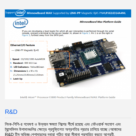
R&D
লিংক-পিপি-র গবেষণা ও উন্নয়ন ক্ষমতা শিল্পের শীর্ষে রয়েছে এবং নেটওয়ার্ক সংযোগ এবং
ট্রান্সমিশন উপাদানগুলির ক্ষেত্রে প্রযুক্তিগত অগ্রগতির প্রচার চালিয়ে যাচ্ছে।আমাদের
R&D টিম অভিজ্ঞ পেশাদারদের দ্বারা গঠিত যারা সীমানা প্রসারিত করতে আগ্রহী.