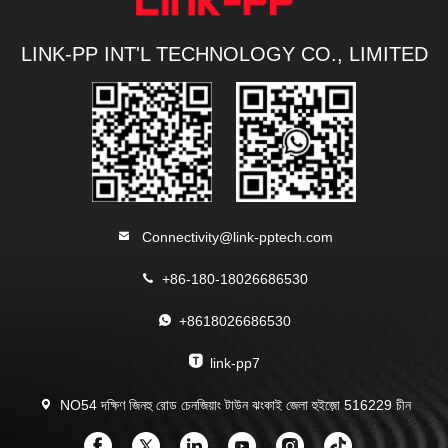
LINK-PP INT'L TECHNOLOGY CO., LIMITED
Connectivity@link-pptech.com
+86-180-18026686530
+8618026686530
link-pp7
NO54 দক্ষিণ জিনহু রোড চেনজিয়াং টাউন ঝংকাই জেলা হুইজ়ো 516229 চীন