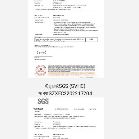
স্ট্যান্ডার্ড:SGS (SVHC)
সংখ্যা:SZXEC2202217204
প্রদানের তারিখ:2022-07-06
মেয়াদ শেষ হওয়ার তারিখ:2024-07-05