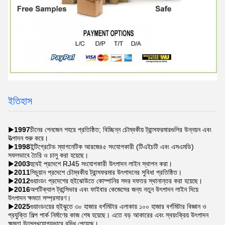
ইতিহাস
▶
1997
চীনের শেনজেন শহরে প্রতিষ্ঠিত; বিচ্ছিন্ন চৌম্বকীয় ট্রান্সফরমারগুলির উন্নয়ন এবং
উত্পাদন শুরু করে।
▶
1998
ইন্টিগ্রেটেড ম্যাগনেটিক আরজে৪৫ সংযোগকারী (টিএইচটি এবং এসএমডি)
সফলভাবে তৈরি ও চালু করা হয়েছে।
▶
2003
হুবেই প্রদেশে RJ45 সংযোগকারী উৎপাদন লাইন স্থাপন করা।
▶
2011
সিচুয়ান প্রদেশে চৌম্বকীয় ট্রান্সফরমার উৎপাদনের সুবিধা প্রতিষ্ঠিত।
▶
2012
গুয়াংডং প্রদেশের হুইঝোউতে কোম্পানির সদর দফতর স্থানান্তর করা হয়েছে।
▶
2016
অপটিক্যাল ট্রান্সিভার এবং ফাইবার কেজেসের জন্য নতুন উৎপাদন লাইন দিয়ে
উৎপাদন ক্ষমতা সম্প্রসারণ।
▶
2025
গুয়াংডংয়ের হুইঝুতে ৩০ হাজার বর্গমিটার এলাকায় ১০০ হাজার বর্গমিটার বিজ্ঞান ও
প্রযুক্তি শিল্প পার্ক নির্মাণের কাজ শেষ হয়েছে। এতে বড় আকারের এবং স্বয়ংক্রিয় উৎপাদন
ক্ষমতা উল্লেখযোগ্যভাবে বৃদ্ধি পেয়েছে।