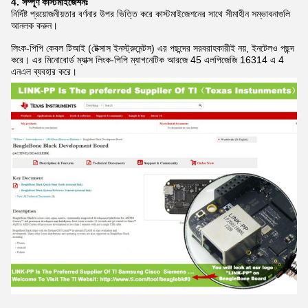
4. সম্পূর্ণ কাস্টমাইজেশনঃ
নির্দিষ্ট প্রয়োজনীয়তার বর্ণনার উপর ভিত্তি করে কাস্টমাইজেশনের সাথে সীমাহীন সম্ভাবনাগুলি
আনলক করুন।
লিংক-পিপি কেবল টিআই (টেক্সাস ইনস্ট্রুমেন্টস) এর পছন্দের সরবরাহকারীই নয়, ইনটেলও পছন্দ
করে। এর মিনোবোর্ড ম্যাক্স লিংক-পিপি ম্যাগনেটিক আরজে 45 এলপিজেজি 16314 এ 4
এনএল ব্যবহার করে।