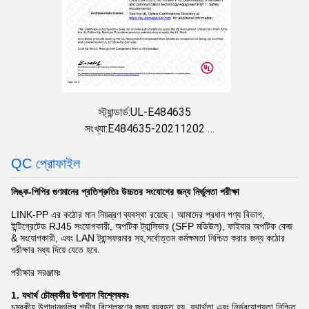
স্ট্যান্ডার্ড:UL-E484635
সংখ্যা:E484635-20211202
প্রদানের তারিখ:2021-12-02
মেয়াদ শেষ হওয়ার তারিখ:2023-12-01
QC প্রোফাইল
লিঙ্ক-পিপির গুণমানের প্রতিশ্রুতিঃ উচ্চতর সংযোগের জন্য নির্ভুলতা পরীক্ষা
LINK-PP এর কঠোর মান নিয়ন্ত্রণ ব্যবস্থা রয়েছে। আমাদের প্রধান পণ্য বিভাগ,
ইন্টিগ্রেটেড RJ45 সংযোগকারী, অপটিক ট্রান্সিভার (SFP মডিউল), ফাইবার অপটিক কেজ
& সংযোগকারী, এবং LAN ট্রান্সফরমার সহ,সর্বোত্তম কর্মক্ষমতা নিশ্চিত করার জন্য কঠোর
পরীক্ষার মধ্য দিয়ে যেতে হবে.
পরীক্ষার সরঞ্জামঃ
1. যথার্থ চৌম্বকীয় উপাদান বিশ্লেষকঃ
চুম্বকীয় উপাদানগুলির গভীর বিশ্লেষণের জন্য ব্যবহৃত হয়, যথার্থতা এবং নির্ভরযোগ্যতা নিশ্চিত