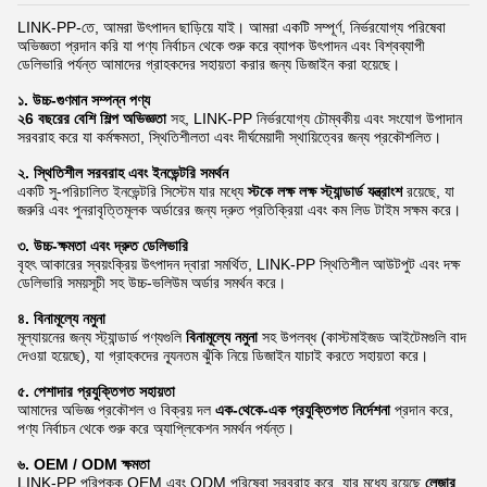
LINK-PP-তে, আমরা উৎপাদন ছাড়িয়ে যাই। আমরা একটি সম্পূর্ণ, নির্ভরযোগ্য পরিষেবা
অভিজ্ঞতা প্রদান করি যা পণ্য নির্বাচন থেকে শুরু করে ব্যাপক উৎপাদন এবং বিশ্বব্যাপী
ডেলিভারি পর্যন্ত আমাদের গ্রাহকদের সহায়তা করার জন্য ডিজাইন করা হয়েছে।
১. উচ্চ-গুণমান সম্পন্ন পণ্য
২6 বছরের বেশি শিল্প অভিজ্ঞতা
সহ, LINK-PP নির্ভরযোগ্য চৌম্বকীয় এবং সংযোগ উপাদান
সরবরাহ করে যা কর্মক্ষমতা, স্থিতিশীলতা এবং দীর্ঘমেয়াদী স্থায়িত্বের জন্য প্রকৌশলিত।
২. স্থিতিশীল সরবরাহ এবং ইনভেন্টরি সমর্থন
একটি সু-পরিচালিত ইনভেন্টরি সিস্টেম যার মধ্যে
স্টকে লক্ষ লক্ষ স্ট্যান্ডার্ড যন্ত্রাংশ
রয়েছে, যা
জরুরি এবং পুনরাবৃত্তিমূলক অর্ডারের জন্য দ্রুত প্রতিক্রিয়া এবং কম লিড টাইম সক্ষম করে।
৩. উচ্চ-ক্ষমতা এবং দ্রুত ডেলিভারি
বৃহৎ আকারের স্বয়ংক্রিয় উৎপাদন দ্বারা সমর্থিত, LINK-PP স্থিতিশীল আউটপুট এবং দক্ষ
ডেলিভারি সময়সূচী সহ উচ্চ-ভলিউম অর্ডার সমর্থন করে।
৪. বিনামূল্যে নমুনা
মূল্যায়নের জন্য স্ট্যান্ডার্ড পণ্যগুলি
বিনামূল্যে নমুনা
সহ উপলব্ধ (কাস্টমাইজড আইটেমগুলি বাদ
দেওয়া হয়েছে), যা গ্রাহকদের ন্যূনতম ঝুঁকি নিয়ে ডিজাইন যাচাই করতে সহায়তা করে।
৫. পেশাদার প্রযুক্তিগত সহায়তা
আমাদের অভিজ্ঞ প্রকৌশল ও বিক্রয় দল
এক-থেকে-এক প্রযুক্তিগত নির্দেশনা
প্রদান করে,
পণ্য নির্বাচন থেকে শুরু করে অ্যাপ্লিকেশন সমর্থন পর্যন্ত।
৬. OEM / ODM ক্ষমতা
LINK-PP পরিপক্ক OEM এবং ODM পরিষেবা সরবরাহ করে, যার মধ্যে রয়েছে
লেজার