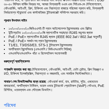
পরিচালনা করে, যা প্রায় ৬০০ জন কর্মচারী এবং উন্নত উত্পাদন সরঞ্জাম দ্বারা সমর্থিত। USD
৩০-৫০ মিলিয়ন বার্ষিক বিক্রয় সহ, আমরা বিশ্বব্যাপী ওএম এবং সিইএম-কে টেলিযোগাযোগ,
নেটওয়ার্কিং, আইওটি, শিল্প, চিকিৎসা এবং নিরাপত্তা বাজারে পরিষেবা প্রদান করি, বিশ্বব্যাপী
নির্ভরযোগ্য স্ট্যান্ডার্ড এবং কাস্টমাইজড ইন্টারকানেক্ট সলিউশন সরবরাহ করি।
প্রধান উৎপাদন লাইন
১০/১০০/১০০০/১০জিবিএএসই-টি ল্যান আইসোলেশন ট্রান্সফরমার এবং ফিল্টার
ইন্টিগ্রেটেড ১০/১০০/১০০০/১০জি ম্যাগনেটিক সহ/ছাড়া RJ45 মডুলার জ্যাক
PoE / PoE+ ম্যাগনেটিক RJ45 জ্যাক (IEEE 802.3af / 802.3at অনুবর্তী)
PoE / PoE+ সমর্থন সহ ল্যান ট্রান্সফরমার
T1/E1, T3/DS3/E3, STS-1 ইন্টারফেস ট্রান্সফরমার
অপটিক্যাল ট্রান্সসিভার (এসএফপি / কিউএসএফপি সিরিজ)
এসএফপি/এসএফপি+ খাঁচা ও রিসেপটেকল সংযোগকারী
গুরুত্বপূর্ণ অ্যাপ্লিকেশন
পণ্যগুলি ব্যবহার করা হয়:
টেলিযোগাযোগ, নেটওয়ার্কিং, আইওটি, ডেটা সেন্টার, শিল্প নিয়ন্ত্রণ ও
I/O, চিকিৎসা ইলেকট্রনিক্স, নিরাপত্তা ও নজরদারি, এবং সামরিক সিস্টেমগুলিতে।
সাধারণ শেষ ডিভাইসগুলির মধ্যে রয়েছে
: নেটওয়ার্ক কার্ড, হাব, রাউটার, সুইচ, এমবেডেড
মাদারবোর্ড, অপটিক্যাল টার্মিনাল, ভয়েস ওভার ইন্টারনেট প্রোটোকল (VoIP) গেটওয়ে, PoE
রিপিটার, ওয়েবক্যাম এবং স্টোরেজ ডিভাইস।
পরিষেবা