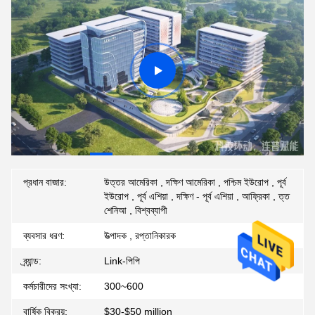
প্রধান বাজার:
উত্তর আমেরিকা , দক্ষিণ আমেরিকা , পশ্চিম ইউরোপ , পূর্ব
ইউরোপ , পূর্ব এশিয়া , দক্ষিণ - পূর্ব এশিয়া , আফ্রিকা , ত্ত
শেনিআ , বিশ্বব্যাপী
ব্যবসার ধরণ:
উত্পাদক , রপ্তানিকারক
ব্র্যান্ড:
Link-পিপি
কর্মচারীদের সংখ্যা:
300~600
বার্ষিক বিক্রয়:
$30-$50 million