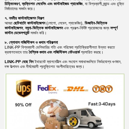
চিহ্নিতকরণ, ব্যক্তিগত লেবেলিং এবং কাস্টমাইজড প্যাকেজিং
, যা বিশ্বব্যাপী ব্র্যান্ড এবং চুক্তি
নির্মাতাদের সমর্থন করে।
৭. নমনীয় কাস্টমাইজেশন বিকল্প
আমরা
ছোটখাটো কাস্টমাইজেশন
(লোগো, লেবেল, প্যাকেজিং),
ডিজাইন-ভিত্তিক
কাস্টমাইজেশন
,
নমুনা-ভিত্তিক কাস্টমাইজেশন
এবং প্রকল্প-নির্দিষ্ট প্রয়োজনের জন্য
সম্পূর্ণ
কাস্টম ডেভেলপমেন্ট
সমর্থন করি।
৮. গ্লোবাল লজিস্টিকস ও গুদাম পরিকল্পনা
LINK-PP বিশ্বব্যাপী ডেলিভারির গতি এবং পরিষেবা প্রতিক্রিয়াশীলতা উন্নত করতে
ক্রমাগতভাবে তার
বৈশ্বিক গুদাম এবং লজিস্টিকস নেটওয়ার্ক
প্রসারিত করছে।
LINK-PP বেছে নিন
ইথারনেট ম্যাগনেটিক্স এবং সংযোগ সমাধানগুলিতে নির্ভরযোগ্য গুণমান,
দক্ষ উত্পাদন এবং দীর্ঘমেয়াদী প্রযুক্তিগত অংশীদারিত্বের জন্য।