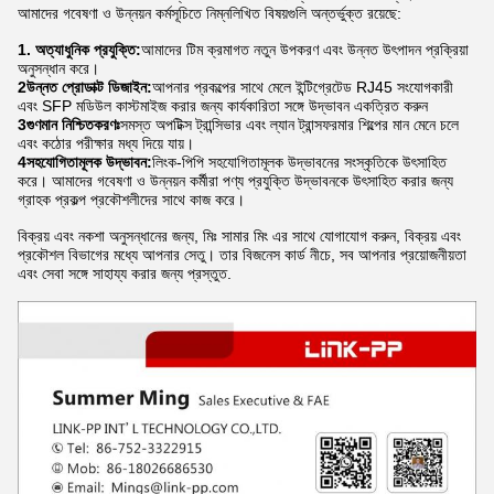
আমাদের গবেষণা ও উন্নয়ন কর্মসূচিতে নিম্নলিখিত বিষয়গুলি অন্তর্ভুক্ত রয়েছে:
1. অত্যাধুনিক প্রযুক্তি:
আমাদের টিম ক্রমাগত নতুন উপকরণ এবং উন্নত উৎপাদন প্রক্রিয়া
অনুসন্ধান করে।
2উন্নত প্রোডাক্ট ডিজাইন:
আপনার প্রকল্পের সাথে মেলে ইন্টিগ্রেটেড RJ45 সংযোগকারী
এবং SFP মডিউল কাস্টমাইজ করার জন্য কার্যকারিতা সঙ্গে উদ্ভাবন একত্রিত করুন
3গুণমান নিশ্চিতকরণঃ
সমস্ত অপটিক্স ট্রান্সিভার এবং ল্যান ট্রান্সফরমার শিল্পের মান মেনে চলে
এবং কঠোর পরীক্ষার মধ্য দিয়ে যায়।
4সহযোগিতামূলক উদ্ভাবন:
লিংক-পিপি সহযোগিতামূলক উদ্ভাবনের সংস্কৃতিকে উৎসাহিত
করে। আমাদের গবেষণা ও উন্নয়ন কর্মীরা পণ্য প্রযুক্তি উদ্ভাবনকে উৎসাহিত করার জন্য
গ্রাহক প্রকল্প প্রকৌশলীদের সাথে কাজ করে।
বিক্রয় এবং নকশা অনুসন্ধানের জন্য, মিঃ সামার মিং এর সাথে যোগাযোগ করুন, বিক্রয় এবং
প্রকৌশল বিভাগের মধ্যে আপনার সেতু। তার বিজনেস কার্ড নীচে, সব আপনার প্রয়োজনীয়তা
এবং সেবা সঙ্গে সাহায্য করার জন্য প্রস্তুত.