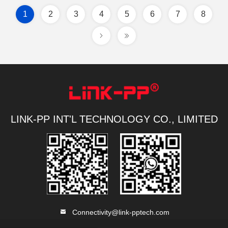
1
2
3
4
5
6
7
8
LINK-PP INT'L TECHNOLOGY CO., LIMITED
Connectivity@link-pptech.com