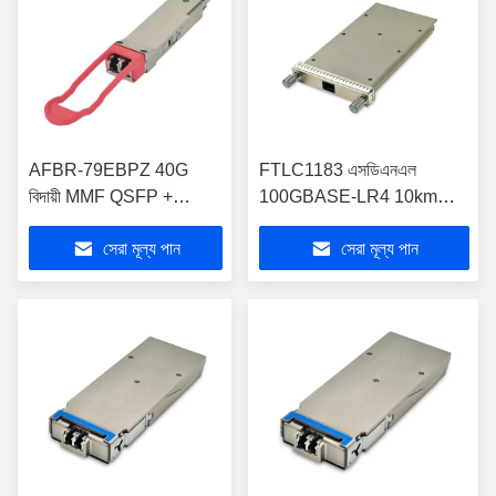
AFBR-79EBPZ 40G
FTLC1183 এসডিএনএল
বিদায়ী MMF QSFP +
100GBASE-LR4 10km
অপটিক্যাল ট্রান্সসিভার মডিউল
Gen2 CFP অপটিক্যাল
সেরা মূল্য পান
সেরা মূল্য পান
ট্রান্সসিভার RoHS সঙ্গতিপূর্ণ