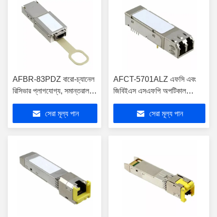
AFBR-83PDZ বারো-চ্যানেল
AFCT-5701ALZ এফসি এবং
রিসিভার প্লাগযোগ্য, সমান্তরাল-
জিবিইএস এসএফপি অপটিকাল
ফাইবার অপটিক মডিউল
ট্রান্সসিভার মডিউল জন্য এসএমএফ
সেরা মূল্য পান
সেরা মূল্য পান
ট্রান্সসিভার