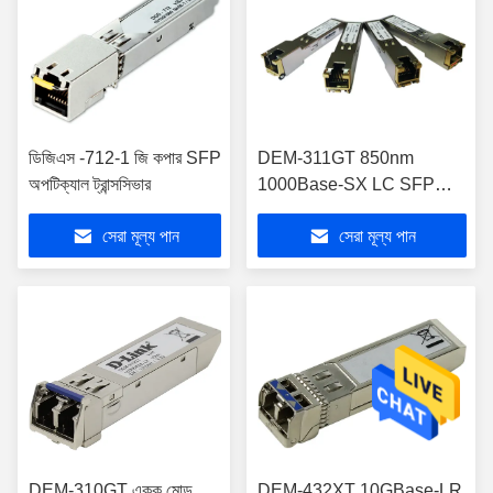
ডিজিএস -712-1 জি কপার SFP
DEM-311GT 850nm
অপটিক্যাল ট্রান্সসিভার
1000Base-SX LC SFP
ট্রান্সসিভার হট প্লাগযোগ্য
সেরা মূল্য পান
সেরা মূল্য পান
DEM-310GT একক মোড
DEM-432XT 10GBase-LR