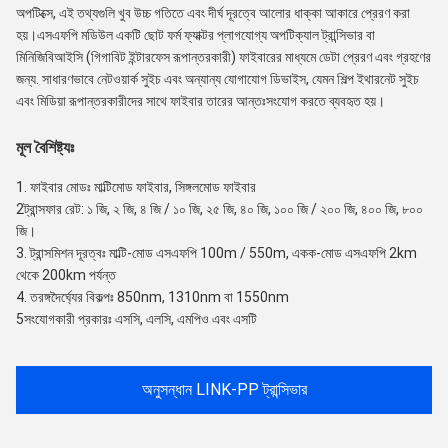
অপটিক্সে, এই তথ্যগুলি খুব উচ্চ গতিতে এবং দীর্ঘ দূরত্বে আলোর ধাক্কা আকারে প্রেরণ করা
হয়।এসএফপি মডিউল একটি ছোট ফর্ম ফ্যাক্টর প্লাগযোগ্য অপটিক্যাল ট্রান্সিভার বা
মিনিজিবিআইসি (গিগাবিট ইন্টারফেস রূপান্তরকারী) ফাইবারের মাধ্যমে ডেটা প্রেরণ এবং গ্রহণের
জন্য. সাধারণভাবে নেটওয়ার্ক সুইচ এবং অন্যান্য যোগাযোগ ডিভাইস, যেমন শিল্প ইথারনেট সুইচ
এবং মিডিয়া রূপান্তরকারীদের সাথে ফাইবার তারের আন্তঃসংযোগ করতে ব্যবহৃত হয়।
মূল বৈশিষ্ট্যঃ
1. ফাইবার মোডঃ মাল্টিমোড ফাইবার, সিঙ্গলমোড ফাইবার
2ট্রান্সফার রেট: ১ জি, ২ জি, ৪ জি / ১০ জি, ২৫ জি, ৪০ জি, ১০০ জি / ২০০ জি, ৪০০ জি, ৮০০
জি।
3. ট্রান্সমিশন দূরত্বঃ মাল্টি-মোড এসএফপি 100m / 550m, একক-মোড এসএফপি 2km
থেকে 200km পর্যন্ত
4. তরঙ্গদৈর্ঘ্যের বিকল্পঃ 850nm, 1310nm বা 1550nm
5সংযোগকারী প্রকারঃ এসসি, এলসি, এমপিও এবং এসটি
অনুসন্ধান LINK-PP ট্রান্সিভার