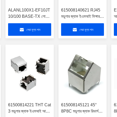
ALANL100X1-EF10JT
615008140621 RJ45
E
10/100 BASE-TX লো
মডুলার জ্যাক ইএমআই ফিঙ্গার
আন
প্রোফাইল SMD LAN
রেটিং CAT 3 দিয়ে সুরক্ষিত
মড
ট্রান্সফরমার
সেরা মূল্য পান
সেরা মূল্য পান
61500814221 THT Cat
615008145121 45°
6
3 মডুলার জ্যাক ইএমআই আঙুল
8P8C মডুলার জ্যাক রিভার্স
8