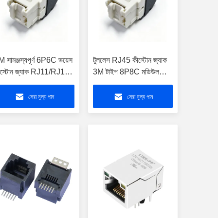
 সামঞ্জস্যপূর্ণ 6P6C ভয়েস
টুললেস RJ45 কীস্টোন জ্যাক
ীস্টোন জ্যাক RJ11/RJ12
3M টাইপ 8P8C মডিউল
েলিফোন মডিউল
Cat6 Cat6A UTP
সেরা মূল্য পান
সেরা মূল্য পান