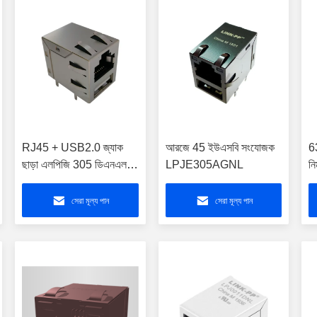
RJ45 + USB2.0 জ্যাক
আরজে 45 ইউএসবি সংযোজক
6
ছাড়া এলপিজি 305 ডিএনএল
LPJE305AGNL
ন
ছাড়া
স
মড
সেরা মূল্য পান
সেরা মূল্য পান