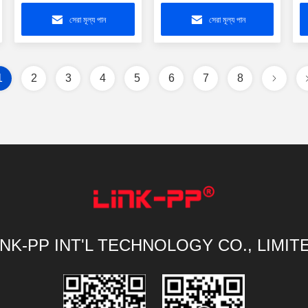
ছাড়া 8P8C সুরক্ষিত
মেটাল পোস্ট টেইল সহ
ট্
সেরা মূল্য পান
সেরা মূল্য পান
1
2
3
4
5
6
7
8
INK-PP INT'L TECHNOLOGY CO., LIMIT