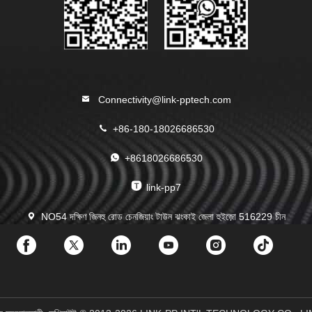
Connectivity@link-pptech.com
+86-180-18026686530
+8618026686530
link-pp7
NO54 দক্ষিণ জিনহু রোড চেনজিয়াং টাউন ঝংকাই জেলা হুইজ়ো 516229 চীন