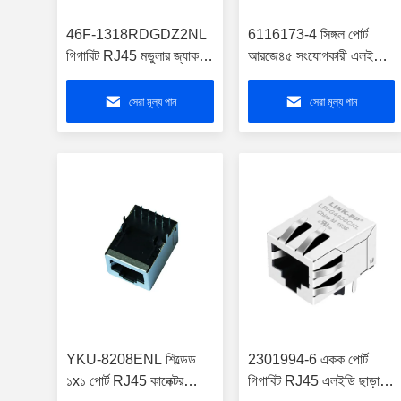
46F-1318RDGDZ2NL
6116173-4 সিঙ্গল পোর্ট
গিগাবিট RJ45 মডুলার জ্যাক
আরজে৪৫ সংযোগকারী এলইডি
3G ওয়্যারলেস ওয়ান
শেল্ডেড
সেরা মূল্য পান
সেরা মূল্য পান
YKU-8208ENL শিল্ডেড
2301994-6 একক পোর্ট
১x১ পোর্ট RJ45 কানেক্টর
গিগাবিট RJ45 এলইডি ছাড়া