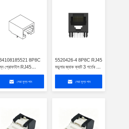
34108185521 8P8C
5520426-4 8P8C RJ45
িম্ন প্রোফাইল RJ45
মডুলার জ্যাক ক্যাট 3 গর্তের মধ্য
ংযোগকারী CAT 3 SMT
দিয়ে সমকোণ
ুলার জ্যাক
সেরা মূল্য পান
সেরা মূল্য পান