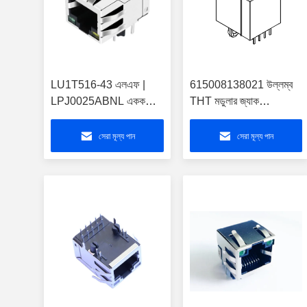
LU1T516-43 এলএফ |
615008138021 উল্লম্ব
LPJ0025ABNL একক
THT মডুলার জ্যাক
RJ45 রোধ ভোল্টেজ
Unshielded WR-MJ
ক্যাপাসিটরের সাথে
সিরিজ
সেরা মূল্য পান
সেরা মূল্য পান