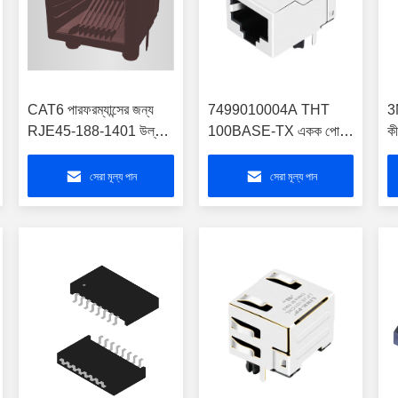
CAT6 পারফরম্যান্সের জন্য
7499010004A THT
3M
RJE45-188-1401 উল্লম্ব
100BASE-TX একক পোর্ট
ক
8P8C মডুলার জ্যাক
RJ45 সংযোগকারী 350µH
ট
ইন্ডাকট্যান্স
সেরা মূল্য পান
সেরা মূল্য পান