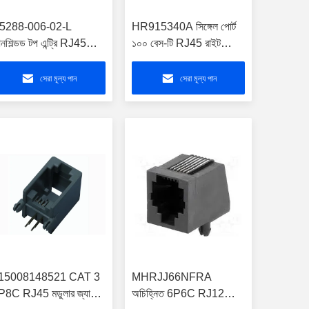
5288-006-02-L
HR915340A সিঙ্গেল পোর্ট
শিল্ডড টপ এন্ট্রি RJ45
১০০ বেস-টি RJ45 রাইট
ুলার জ্যাক সারফেস মাউন্ট
অ্যাঙ্গেল কানেক্টর
সেরা মূল্য পান
সেরা মূল্য পান
15008148521 CAT 3
MHRJJ66NFRA
P8C RJ45 মডুলার জ্যাক
অচিহ্নিত 6P6C RJ12