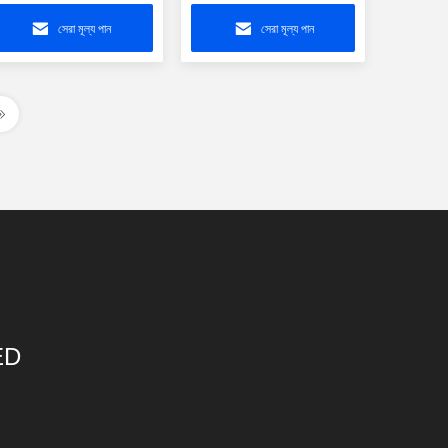
যাব আপ থ্রু হোল
মডুলার সংযোগকারী থ্রু-হোল
সেরা মূল্য পান
সেরা মূল্য পান
ED