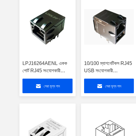
LPJ16264AENL একক
10/100 ম্যাগনেটিকস RJ45
পোর্ট RJ45 সংযোগকারী
USB সংযোগকারী
10/100Base-T চৌম্বকীয়
LPJU3401AONL
সঙ্গে
সেরা মূল্য পান
সেরা মূল্য পান