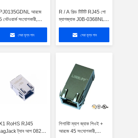
PJ0135GDNL আরজে
R / A শিল্ড টিটিটি RJ45 পো
 নেটওয়ার্ক সংযোগকারী,
ম্যাগজ্যাক J0B-0368NL
রজে 45 পো সংযোগকারী
2x8 কনএন THT 1000 বেস
সকে02-111008পেনল
- POE সহ T
সেরা মূল্য পান
সেরা মূল্য পান
X1 RoHS RJ45
গিগাবিট ম্যাগ জ্যাক পিওই +
agJack ট্যাব আপ 0826-
আরজে 45 সংযোগকারী,