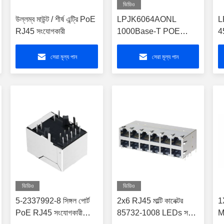
ভিডিও
উল্লম্ব মাউন্ট / শীর্ষ এন্ট্রি PoE
LPJK6064AONL
L
RJ45 সংযোগকারী
1000Base-T POE
45
RJ45 সংযোগকারী গিগাবিট
আ
ইথারনেট সকেট
এ
সেরা মূল্য পান
সেরা মূল্য পান
ভিডিও
ভিডিও
5-2337992-8 সিঙ্গল পোর্ট
2x6 RJ45 মাল্টি কানেক্টর
1
PoE RJ45 সংযোগকারী
85732-1008 LEDs সহ
M