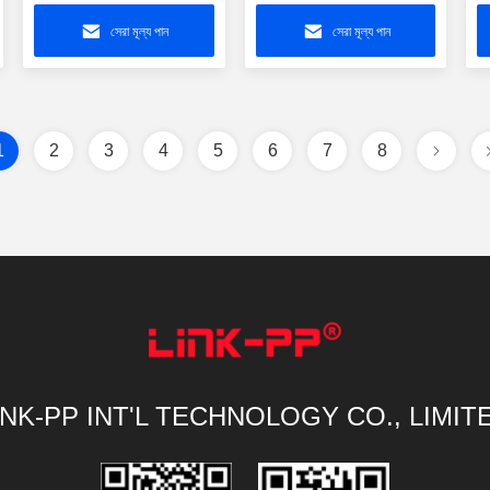
LPJG0926HENL
সক্ষম PSE PoE+
1
সেরা মূল্য পান
সেরা মূল্য পান
1
2
3
4
5
6
7
8
INK-PP INT'L TECHNOLOGY CO., LIMIT