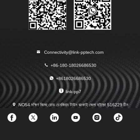
Connectivity@link-pptech.com
+86-180-18026686530
+8618026686530
link-pp7
NO54 দক্ষিণ জিনহু রোড চেনজিয়াং টাউন ঝংকাই জেলা হুইজ়ো 516229 চীন