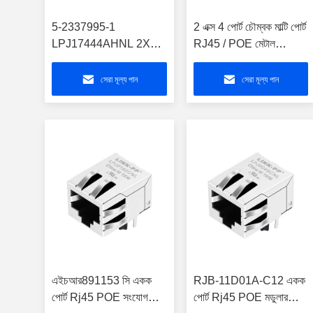
5-2337995-1
2 এক্স 4 পোর্ট চৌম্বক মাল্টি পোর্ট
LPJ17444AHNL 2X1
RJ45 / POE মেটাল
Port RJ45 POE
সংযোগকারী RM4-
সংযোগকারী
104ADV1F
সেরা মূল্য পান
সেরা মূল্য পান
এইচআর891153 সি একক
RJB-11D01A-C12 একক
পোর্ট Rj45 POE সংযোগকারী
পোর্ট Rj45 POE মডুলার