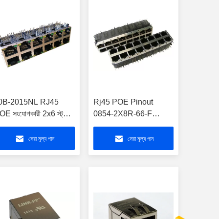
0B-2015NL RJ45
Rj45 POE Pinout
OE সংযোগকারী 2x6 স্ট্যাক
0854-2X8R-66-F
র্ট 2.5 জি বেস-টি
গিগাবাইট ম্যাগজ্যাক ভয়েস
agjack
2x8 স্ট্যাক পোর্ট 350mA
সেরা মূল্য পান
সেরা মূল্য পান
ডিসি