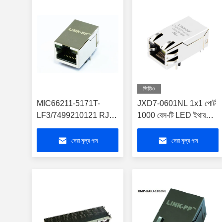
ভিডিও
MIC66211-5171T-
JXD7-0601NL 1x1 পোর্ট
LF3/7499210121 RJ45
1000 বেস-টি LED ইথারনেট
PoE সংযোগকারী সংশোধনকারী
Rj45 ল্যান জ্যাক ইন্ডাস্ট্রিয়াল
ব্রিজ LPJ4049HDNL
RJ45 POE সংযোগকারী
সেরা মূল্য পান
সেরা মূল্য পান