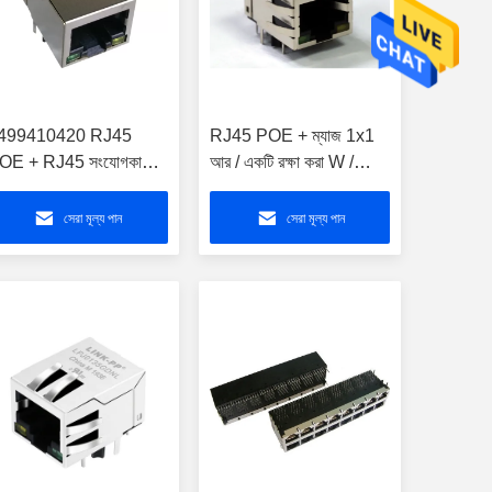
499410420 RJ45
RJ45 POE + ম্যাজ 1x1
OE + RJ45 সংযোগকারী
আর / একটি রক্ষা করা W /
মরা- RJ45 ল্যান 10 /
LED 700mA Eah জোড়া
00BaseT POE +
10 / 100Base-TX
সেরা মূল্য পান
সেরা মূল্য পান
থারনেট