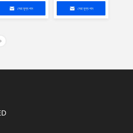
X1T-57-F বেল ম্যাগনেটিক্স
সম্প্রসারিত তাপমাত্রা 0826-
1X1T-1-F
সেরা মূল্য পান
সেরা মূল্য পান
ED