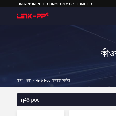
LINK-PP INT'L TECHNOLOGY CO., LIMITED
কীও
বাড়ি
>
পণ্য
>
Rj45 Poe অনলাইন নির্মাতা
rj45 poe