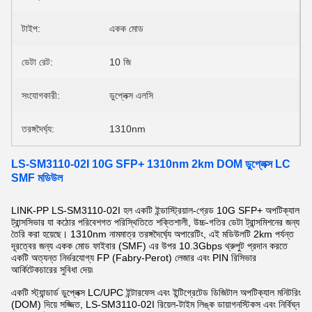
টাইপ:
একক মোড
ডেটা রেট:
10 জি
সংযোগকারী:
ডুপ্লেক্স এলসি
তরঙ্গদৈর্ঘ্য:
1310nm
LS-SM3110-02I 10G SFP+ 1310nm 2km DOM ডুপ্লেক্স LC
SMF মডিউল
LINK-PP LS-SM3110-02I হল একটি ইন্ডাস্ট্রিয়াল-গ্রেড 10G SFP+ অপটিক্যাল
ট্রান্সসিভার যা কঠোর পরিবেশগত পরিস্থিতিতে শক্তিশালী, উচ্চ-গতির ডেটা ট্রান্সমিশনের জন্য
তৈরি করা হয়েছে। 1310nm নামমাত্র তরঙ্গদৈর্ঘ্যে অপারেটিং, এই মডিউলটি 2km পর্যন্ত
দূরত্বের জন্য একক মোড ফাইবার (SMF) এর উপর 10.3Gbps থ্রুপুট প্রদান করতে
একটি অত্যন্ত নির্ভরযোগ্য FP (Fabry-Perot) লেজার এবং PIN রিসিভার
আর্কিটেকচারের সুবিধা দেয়৷
একটি স্ট্যান্ডার্ড ডুপ্লেক্স LC/UPC ইন্টারফেস এবং ইন্টিগ্রেটেড ডিজিটাল অপটিক্যাল মনিটরিং
(DOM) দিয়ে সজ্জিত, LS-SM3110-02I রিয়েল-টাইম লিঙ্ক ডায়াগনস্টিকস এবং নির্বিঘ্ন