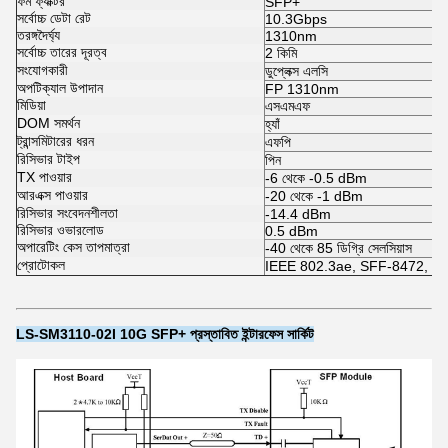
ফর্ম ফ্যাক্টর
SFP+
সর্বোচ্চ ডেটা রেট
10.3Gbps
তরঙ্গদৈর্ঘ্য
1310nm
সর্বোচ্চ তারের দূরত্ব
2 কিমি
সংযোগকারী
ডুপ্লেক্স এলসি
অপটিক্যাল উপাদান
FP 1310nm
মিডিয়া
এসএমএফ
DOM সমর্থন
হ্যাঁ
ট্রান্সমিটারের ধরন
এফপি
রিসিভার টাইপ
পিন
TX পাওয়ার
-6 থেকে -0.5 dBm
আরএক্স পাওয়ার
-20 থেকে -1 dBm
রিসিভার সংবেদনশীলতা
-14.4 dBm
রিসিভার ওভারলোড
0.5 dBm
অপারেটিং কেস তাপমাত্রা
-40 থেকে 85 ডিগ্রি সেলসিয়াস
প্রোটোকল
IEEE 802.3ae, SFF-8472, SF
LS-SM3110-02I 10G SFP+ প্রস্তাবিত ইন্টারফেস সার্কিট