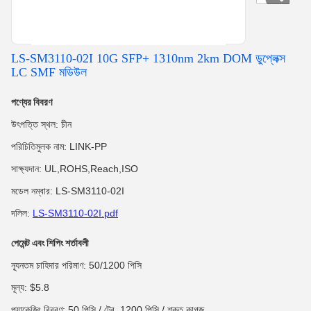
LS-SM3110-02I 10G SFP+ 1310nm 2km DOM ডুপ্লেক্স
LC SMF মডিউল
পণ্যের বিবরণ
উৎপত্তি স্থল: চীন
পরিচিতিমুলক নাম: LINK-PP
সাক্ষ্যদান: UL,ROHS,Reach,ISO
মডেল নম্বার: LS-SM3110-02I
দলিল:
LS-SM3110-02I.pdf
পেমেন্ট এবং শিপিং শর্তাবলী
ন্যূনতম চাহিদার পরিমাণ: 50/1200 পিসি
মূল্য: $5.8
প্যাকেজিং বিবরণ: 50 পিসি / ট্রে, 1200 পিসি / শক্ত কাগজ