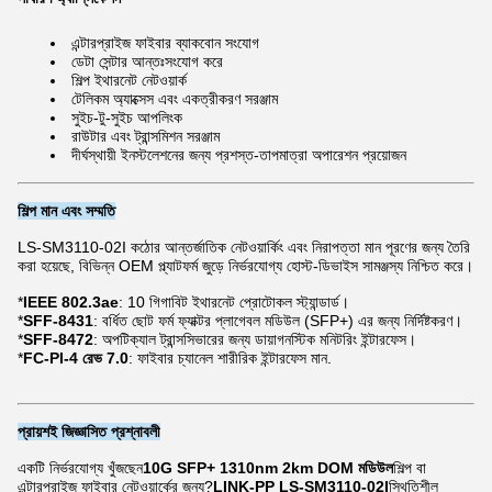
এন্টারপ্রাইজ ফাইবার ব্যাকবোন সংযোগ
ডেটা সেন্টার আন্তঃসংযোগ করে
শিল্প ইথারনেট নেটওয়ার্ক
টেলিকম অ্যাক্সেস এবং একত্রীকরণ সরঞ্জাম
সুইচ-টু-সুইচ আপলিংক
রাউটার এবং ট্রান্সমিশন সরঞ্জাম
দীর্ঘস্থায়ী ইনস্টলেশনের জন্য প্রশস্ত-তাপমাত্রা অপারেশন প্রয়োজন
শিল্প মান এবং সম্মতি
LS-SM3110-02I কঠোর আন্তর্জাতিক নেটওয়ার্কিং এবং নিরাপত্তা মান পূরণের জন্য তৈরি
করা হয়েছে, বিভিন্ন OEM প্ল্যাটফর্ম জুড়ে নির্ভরযোগ্য হোস্ট-ডিভাইস সামঞ্জস্য নিশ্চিত করে।
*
IEEE 802.3ae
: 10 গিগাবিট ইথারনেট প্রোটোকল স্ট্যান্ডার্ড।
*
SFF-8431
: বর্ধিত ছোট ফর্ম ফ্যাক্টর প্লাগেবল মডিউল (SFP+) এর জন্য নির্দিষ্টকরণ।
*
SFF-8472
: অপটিক্যাল ট্রান্সসিভারের জন্য ডায়াগনস্টিক মনিটরিং ইন্টারফেস।
*
FC-PI-4 রেভ 7.0
: ফাইবার চ্যানেল শারীরিক ইন্টারফেস মান.
প্রায়শই জিজ্ঞাসিত প্রশ্নাবলী
একটি নির্ভরযোগ্য খুঁজছেন
10G SFP+ 1310nm 2km DOM মডিউল
শিল্প বা
এন্টারপ্রাইজ ফাইবার নেটওয়ার্কের জন্য?
LINK-PP LS-SM3110-02I
স্থিতিশীল