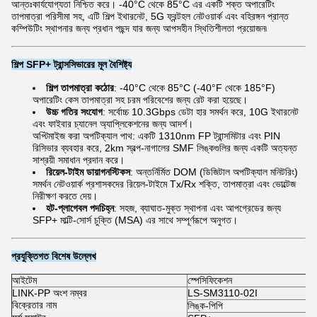
আন্তঃকার্যযোগ্যতা নিশ্চিত করে। -40°C থেকে 85°C এর একটি শক্ত অপারেটিং
তাপমাত্রা পরিসীমা সহ, এটি শিল্প ইথারনেট, 5G ফ্রন্টহল নেটওয়ার্ক এবং বহিরঙ্গন প্রান্ত
কম্পিউটিং স্থাপনার জন্য প্রধান পছন্দ যার জন্য আপসহীন স্থিতিশীলতা প্রয়োজন৷
শিল্প SFP+ ট্রান্সসিভারের মূল বৈশিষ্ট্য
শিল্প তাপমাত্রা কঠোর
: -40°C থেকে 85°C (-40°F থেকে 185°F)
অপারেটিং কেস তাপমাত্রা সহ চরম পরিবেশের জন্য রেট করা হয়েছে।
উচ্চ গতির সংযোগ
: সর্বোচ্চ 10.3Gbps ডেটা হার সমর্থন করে, 10G ইথারনেট
এবং ফাইবার চ্যানেল অ্যাপ্লিকেশনের জন্য আদর্শ।
অপ্টিমাইজ করা অপটিক্যাল পাথ: একটি 1310nm FP ট্রান্সমিটার এবং PIN
রিসিভার ব্যবহার করে, 2km স্বল্প-নাগালের SMF লিঙ্কগুলির জন্য একটি অত্যন্ত
সাশ্রয়ী সমাধান প্রদান করে।
রিয়েল-টাইম ডায়াগনস্টিকস
: অন্তর্নির্মিত DOM (ডিজিটাল অপটিক্যাল মনিটরিং)
সমর্থন নেটওয়ার্ক প্রশাসকদের রিয়েল-টাইমে Tx/Rx শক্তি, তাপমাত্রা এবং ভোল্টেজ
নিরীক্ষণ করতে দেয়।
হট-প্লাগেবল পদচিহ্ন
: সহজ, ব্যাঘাত-মুক্ত স্থাপনা এবং আপগ্রেডের জন্য
SFP+ মাল্টি-সোর্স চুক্তি (MSA) এর সাথে সম্পূর্ণরূপে অনুগত।
প্রযুক্তিগত বিশেষ উল্লেখ
আইটেম
স্পেসিফিকেশন
LINK-PP অংশ নম্বর
LS-SM3110-02I
বিক্রেতার নাম
লিঙ্ক-পিপি