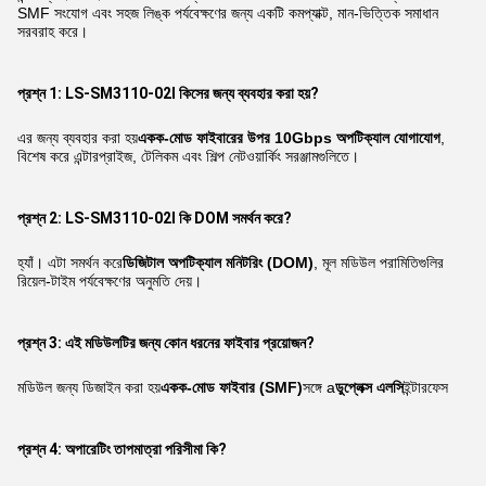
SMF সংযোগ এবং সহজ লিঙ্ক পর্যবেক্ষণের জন্য একটি কমপ্যাক্ট, মান-ভিত্তিক সমাধান
সরবরাহ করে।
প্রশ্ন 1: LS-SM3110-02I কিসের জন্য ব্যবহার করা হয়?
এর জন্য ব্যবহার করা হয়
একক-মোড ফাইবারের উপর 10Gbps অপটিক্যাল যোগাযোগ
,
বিশেষ করে এন্টারপ্রাইজ, টেলিকম এবং শিল্প নেটওয়ার্কিং সরঞ্জামগুলিতে।
প্রশ্ন 2: LS-SM3110-02I কি DOM সমর্থন করে?
হ্যাঁ। এটা সমর্থন করে
ডিজিটাল অপটিক্যাল মনিটরিং (DOM)
, মূল মডিউল পরামিতিগুলির
রিয়েল-টাইম পর্যবেক্ষণের অনুমতি দেয়।
প্রশ্ন 3: এই মডিউলটির জন্য কোন ধরনের ফাইবার প্রয়োজন?
মডিউল জন্য ডিজাইন করা হয়
একক-মোড ফাইবার (SMF)
সঙ্গে a
ডুপ্লেক্স এলসি
ইন্টারফেস
প্রশ্ন 4: অপারেটিং তাপমাত্রা পরিসীমা কি?