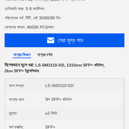
ডেলিভারি সময়: 5-8 কার্যদিবস
পরিশোধের শর্ত: টিটি, নেট 30/60/90 দিন
যোগানের ক্ষমতা: 4600K.PCS/মাস
সেরা মূল্য পান
পণ্যের বিবরণ
পণ্যের বর্ণনা
বিশেষভাবে তুলে ধরা:
,
,
LS-SM3110-02I
1310nm SFP+ মডিউল
2km SFP+ ট্রান্সসিভার
অংশ সংখ্যা:
LS-SM3110-02I
পণ্যের ধরন:
শিল্প SFP+ মডিউল
দূরত্ব:
≤2 কিমি
ফর্ম ফ্যাক্টর:
SFP+