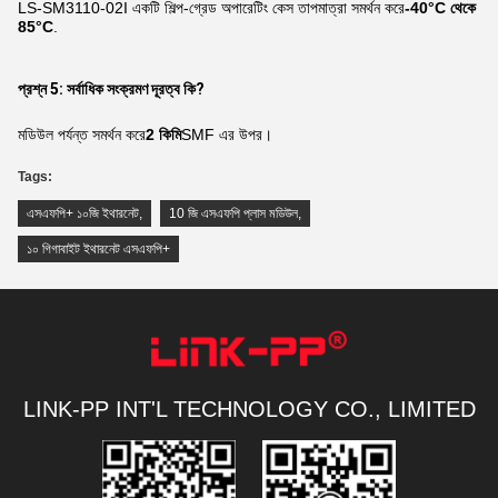
LS-SM3110-02I একটি শিল্প-গ্রেড অপারেটিং কেস তাপমাত্রা সমর্থন করে
-40°C থেকে
85°C
.
প্রশ্ন 5: সর্বাধিক সংক্রমণ দূরত্ব কি?
মডিউল পর্যন্ত সমর্থন করে
2 কিমি
SMF এর উপর।
Tags:
এসএফপি+ ১০জি ইথারনেট
,
10 জি এসএফপি প্লাস মডিউল
,
১০ গিগাবাইট ইথারনেট এসএফপি+
LINK-PP INT'L TECHNOLOGY CO., LIMITED