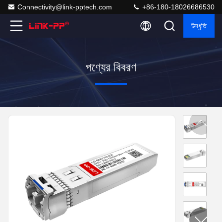
Connectivity@link-pptech.com
+86-180-18026686530
উদ্ধৃতি
পণ্যের বিবরণ