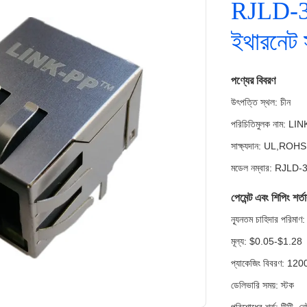
RJLD-
ইথারনেট 
পণ্যের বিবরণ
উৎপত্তি স্থল: চীন
পরিচিতিমুলক নাম: LI
সাক্ষ্যদান: UL,RO
মডেল নম্বার: RJLD
পেমেন্ট এবং শিপিং শর্ত
ন্যূনতম চাহিদার পরি
মূল্য: $0.05-$1.28
প্যাকেজিং বিবরণ: 12
ডেলিভারি সময়: স্টক