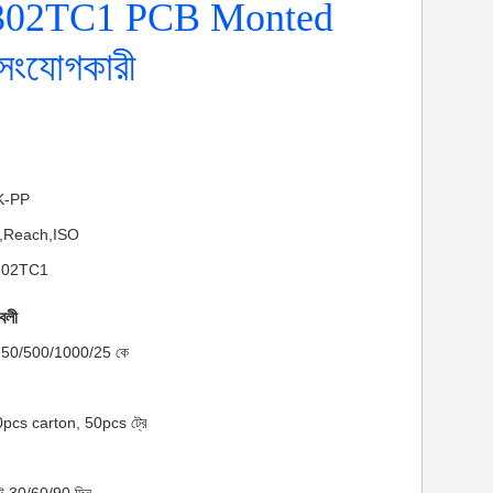
302TC1 PCB Monted
সংযোগকারী
NK-PP
HS,Reach,ISO
-302TC1
াবলী
মাণ: 50/500/1000/25 কে
00pcs carton, 50pcs ট্রে