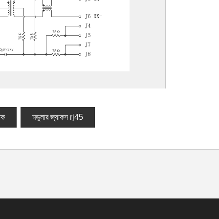
াক
মডুলার জ্যাকস rj45