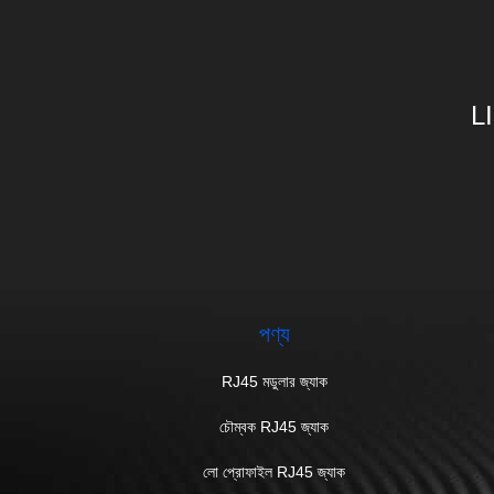
L
পণ্য
RJ45 মডুলার জ্যাক
চৌম্বক RJ45 জ্যাক
লো প্রোফাইল RJ45 জ্যাক