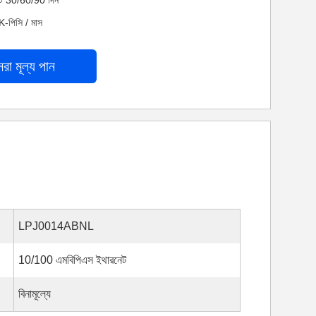
নেট 30/60/90 দিন
K-পিসি / মাস
েরা মূল্য পান
LPJ0014ABNL
10/100 এমবিপিএস ইথারনেট
বিনামূল্যে