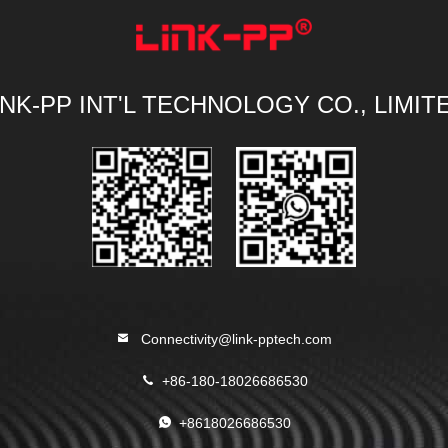
INK-PP INT'L TECHNOLOGY CO., LIMIT
Connectivity@link-pptech.com
+86-180-18026686530
+8618026686530