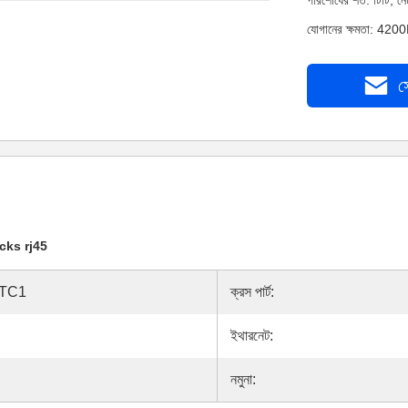
পরিশোধের শর্ত: টিটি, 
যোগানের ক্ষমতা: 4200
স
cks rj45
2TC1
ক্রস পার্ট:
ইথারনেট:
নমুনা: