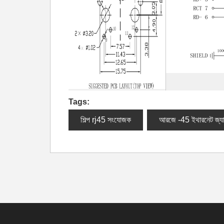
Tags:
শিল্প rj45 সংযোজক
আরজে -45 ইথারনেট জ্য