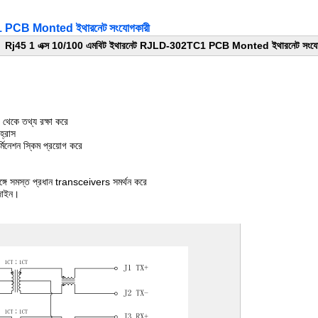
1 PCB Monted ইথারনেট সংযোগকারী
Rj45 1 এক্স 10/100 এমবিট ইথারনেট RJLD-302TC1 PCB Monted ইথারনেট সংযো
টি থেকে তথ্য রক্ষা করে
হ্রাস
্মিনেশন স্কিম প্রয়োগ করে
ন সঙ্গে সমস্ত প্রধান transceivers সমর্থন করে
জাইন।