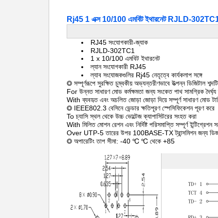
Rj45 1 এক্স 10/100 এমবিট ইথারনেট RJLD-302TC
RJ45 সংযোগকারী-জ্যাক
RJLD-302TC1
1 x 10/100 এমবিট ইথারনেট
ল্যান সংযোগকারী RJ45
ল্যাব সংযোজকগুলির Rj45 নেতৃত্বে কার্যকলাপ সঙ্গে
◎ সম্পূর্ণরূপে সুরক্ষিত চুম্বকীয় অভ্যন্তরীণভাবে উত্পন্ন ডিজিটাল শব্দ
For উন্নত সাধারণ মোড কর্মক্ষমতা জন্য সংকেত পাথ সামগ্রিক দৈর্ঘ্য 
With ব্যবহৃত এবং অচলিত জোড়া জোড়া দিয়ে সম্পূর্ণ সাধারণ মোড টার
◎ IEEE802.3 বেসিনে ভেন্ডার ক্ষতিপূরণ স্পেসিফিকেশন পূরণ করে
To চ্যাসি স্থল থেকে উচ্চ ভোল্টেজ ক্যাপাসিটরের সংহত করা
With মিলিত মোশন রেশন এবং নির্দিষ্ট পরিসমাপ্তি সম্পূর্ণ ইন্টিগ্রেশ
Over UTP-5 তারের উপর 100BASE-TX ট্রান্সমিশন জন্য ডি
◎ অপারেটিং তাপ সীমা: -40 ℃ ℃ থেকে +85