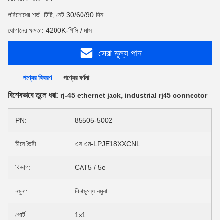
পরিশোধের শর্ত: টিটি, নেট 30/60/90 দিন
যোগানের ক্ষমতা: 4200K-পিসি / মাস
সেরা মূল্য পান
পণ্যের বিবরণ
পণ্যের বর্ণনা
বিশেষভাবে তুলে ধরা:
,
rj-45 ethernet jack
industrial rj45 connector
PN:
85505-5002
চীনে তৈরী:
এস এম-LPJE18XXCNL
বিভাগ:
CAT5 / 5e
নমুনা:
বিনামূল্যে নমুনা
পোর্ট:
1x1