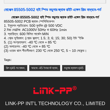
মোলেক্স 85505-5002 হাই স্পিড মডুলার জ্যাক রাইট এঙ্গেল শিল্ড মাধ্যমে-গর্ত
মোলেক্স 85505-5002 হাই স্পিড মডুলার জ্যাক রাইট এঙ্গেল শিল্ড মাধ্যমে-গর্ত
85505-5002 PCB জ্যাক স্পেসিফিকেশন
1. ইস্যুশন প্রতিরোধ: 500 মুনমিন @ 500 VDC
2.উচ্চ ভোল্টেজ: AC1000V 50Hz বা 60Hz 1min
3. স্থায়িত্ব: 600 মিলিত সার্কেল MIN
4. গোল্ড ঘূর্ণায়মান: (গোল্ড ফ্ল্যাশ; 1.5; 3; 6; 15; 30; 50) ইউ "ইঞ্চি
5. (1) সংগ্রহস্থল: -40 ℃ থেকে + 85 ℃
(2) অপারেশন: -40 ℃ থেকে + 85 ℃
(3) ওয়েভ ঝাল শীতলীকরণ: 230 ℃ থেকে 250 ℃, 5 ~ 10 সেকেন্ড।
Tags:
শিল্প rj45 সংযোজক
,
আরজে -45 ইথারনেট জ্যাক
,
মডুলার জ্যাকস rj45
LINK-PP INT'L TECHNOLOGY CO., LIMITED