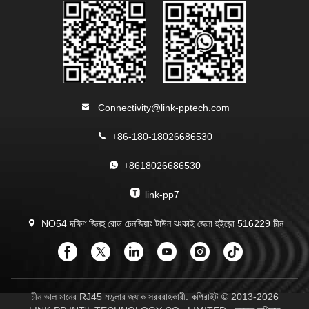
Connectivity@link-pptech.com
+86-180-18026686530
+8618026686530
link-pp7
NO54 দক্ষিণ জিনহু রোড চেনজিয়াং টাউন ঝংকাই জেলা হুইজ়ো 516229 চীন
চীন ভাল মানের RJ45 মডুলার জ্যাক সরবরাহকারী. কপিরাইট © 2013-2026