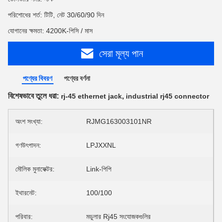
পরিশোধের শর্ত: টিটি, নেট 30/60/90 দিন
যোগানের ক্ষমতা: 4200K-পিসি / মাস
সেরা মূল্য পান
পণ্যের বিবরণ
পণ্যের বর্ণনা
বিশেষভাবে তুলে ধরা:
,
rj-45 ethernet jack
industrial rj45 connector
অংশ সংখ্যা:
RJMG163003101NR
গণউৎপাদন:
LPJXXNL
মৌলিক মুনাফেক্টর:
Link-পিপি
ইথারনেট:
100/100
পরিবার:
মডুলার Rj45 সংযোজকগুলির