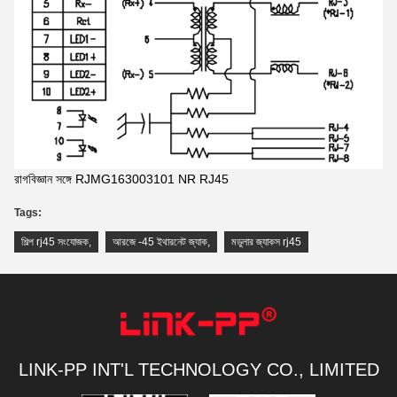
রাগবিজ্ঞান সঙ্গে RJMG163003101 NR RJ45
Tags:
শিল্প rj45 সংযোজক
,
আরজে -45 ইথারনেট জ্যাক
,
মডুলার জ্যাকস rj45
LINK-PP INT'L TECHNOLOGY CO., LIMITED