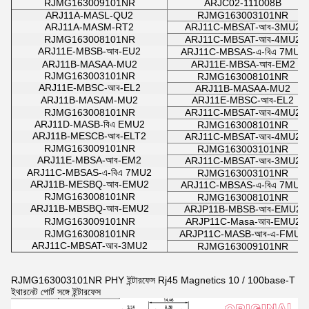
RJMG163009101NR
ARJC02-111008B
ARJ11A-MASL-QU2
RJMG163003101NR
ARJ11A-MASM-RT2
ARJ11C-MBSAT-আব-3MU2
RJMG163008101NR
ARJ11C-MBSAT-আব-4MU2
ARJ11E-MBSB-আব-EU2
ARJ11C-MBSAS-এ-বিএ 7MU2
ARJ11B-MASAA-MU2
ARJ11E-MBSA-আব-EM2
RJMG163003101NR
RJMG163008101NR
ARJ11E-MBSC-আব-EL2
ARJ11B-MASAA-MU2
ARJ11B-MASAM-MU2
ARJ11E-MBSC-আব-EL2
RJMG163008101NR
ARJ11C-MBSAT-আব-4MU2
ARJ11D-MASB-বিএ EMU2
RJMG163008101NR
ARJ11B-MESCB-আব-ELT2
ARJ11C-MBSAT-আব-4MU2
RJMG163009101NR
RJMG163003101NR
ARJ11E-MBSA-আব-EM2
ARJ11C-MBSAT-আব-3MU2
ARJ11C-MBSAS-এ-বিএ 7MU2
RJMG163003101NR
ARJ11B-MESBQ-আব-EMU2
ARJ11C-MBSAS-এ-বিএ 7MU2
RJMG163008101NR
RJMG163008101NR
ARJ11B-MBSBQ-আব-EMU2
ARJP11B-MBSB-আব-EMU2
RJMG163009101NR
ARJP11C-Masa-আব-EMU2
RJMG163008101NR
ARJP11C-MASB-আব-এ-FMU2
ARJ11C-MBSAT-আব-3MU2
RJMG163009101NR
RJMG163003101NR PHY ইন্টারফেস Rj45 Magnetics 10 / 100base-T
ইথারনেট পোর্ট সঙ্গে ইন্টারফেস