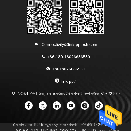
Connectivity@link-pptech.com
+86-180-18026686530
+8618026686530
link-pp7
NO54 দক্ষিণ জিনহু রোড চেনজিয়াং টাউন ঝংকাই জেলা হুইজ়ো 516229 চীন
চীন ভাল মানের RJ45 মডুলার জ্যাক সরবরাহকারী. কপিরাইট © 2013-2026
LINK-PP INT'L TECHNOLOGY CO., LIMITED . সমস্ত অধিকার