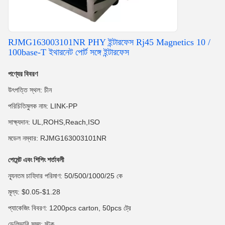
RJMG163003101NR PHY ইন্টারফেস Rj45 Magnetics 10 /
100base-T ইথারনেট পোর্ট সঙ্গে ইন্টারফেস
পণ্যের বিবরণ
উৎপত্তি স্থল: চীন
পরিচিতিমুলক নাম: LINK-PP
সাক্ষ্যদান: UL,ROHS,Reach,ISO
মডেল নম্বার: RJMG163003101NR
পেমেন্ট এবং শিপিং শর্তাবলী
ন্যূনতম চাহিদার পরিমাণ: 50/500/1000/25 কে
মূল্য: $0.05-$1.28
প্যাকেজিং বিবরণ: 1200pcs carton, 50pcs ট্রে
ডেলিভারি সময়: স্টক