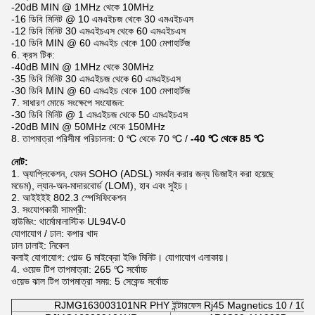
-20dB MIN @ 1MHz থেকে 10MHz
-16 ডিবি মিনিট @ 10 এমএইচজ থেকে 30 এমএইচএস
-12 ডিবি মিনিট 30 এমএইচএস থেকে 60 এমএইচএস
-10 ডিবি MIN @ 60 এমএইচ থেকে 100 মেগাহার্টজ
6. ক্রস টিক:
-40dB MIN @ 1MHz থেকে 30MHz
-35 ডিবি মিনিট 30 এমএইচজ থেকে 60 এমএইচএস
-30 ডিবি MIN @ 60 এমএইচ থেকে 100 মেগাহার্টজ
7. সাধারণ মোডে সংক্ষেপে সংযোজন:
-30 ডিবি মিনিট @ 1 এমএইচজ থেকে 50 এমএইচএস
-20dB MIN @ 50MHz থেকে 150MHz
8. তাপমাত্রা পরিসীমা পরিচালনা: 0 ℃ থেকে 70 ℃ /
-40 ℃ থেকে 85 ℃
নোট:
1. অ্যাপ্লিকেশন, যেমন SOHO (ADSL) সমর্থন করার জন্য ডিজাইন করা হয়েছে
মডেম), ল্যান-অন-মাদারবোর্ড (LOM), হাব এবং সুইচ।
2. আইইইই 802.3 স্পেসিফিকেশন
3. সংযোগকারী সামগ্রী:
হাউজিং: থার্মোমালাস্টিক UL94V-0
যোগাযোগ / ঢাল: কপার খাদ
ঢাল ঢালাই: নিকেল
কলাই যোগাযোগ: গোল্ড 6 মাইক্রো ইঞ্চি মিনিট। যোগাযোগ এলাকায়।
4. ওয়েভ টিপ তাপমাত্রা: 265 ℃ সর্বোচ্চ
ওয়েভ ঝাল টিপ তাপমাত্রা সময়: 5 সেকেন্ড সর্বোচ্চ
RJMG163003101NR PHY ইন্টারফেস Rj45 Magnetics 10 / 100base-T 