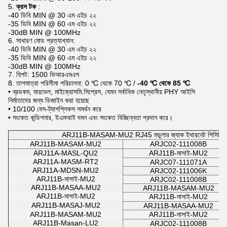
5.
ক্রস টক
:
-40 ডিবি MIN @ 30 এম এইচ ২২
-35 ডিবি MIN @ 60 এম এইচ ২২
-30dB MIN @ 100MHz
6. সাধারণ মোড প্রত্যাখ্যান:
-40 ডিবি MIN @ 30 এম এইচ ২২
-35 ডিবি MIN @ 60 এম এইচ ২২
-30dB MIN @ 100MHz
7. হিপট: 1500 ভিআরএমএস
8. তাপমাত্রা পরিসীমা পরিচালনা: 0 ℃ থেকে 70 ℃ /
-40 ℃ থেকে 85 ℃
• ব্রডকম, মারভেল, মাইক্রোসমি.সিপ্রেস, যেমন সর্বাধিক নেতৃস্থানীয় PHY আইসি
নির্মাতাদের জন্য ডিজাইন করা হয়েছে
• 10/100 বেস-ট্যাপপ্লিকস সমর্থন করে
• সংকেত কন্ডিশনার, ইএমআই দমন এবং সংকেত বিচ্ছিন্নতা প্রদান করে।
ARJ11B-MASAM-MU2 RJ45 মডুলার জ্যাক ইথারনেট পিসিবি 8 
ARJ11B-MASAM-MU2
ARJC02-111008B
ARJ11A-MASL-QU2
ARJ11B-মাসাই-MU2
ARJ11A-MASM-RT2
ARJC07-111071A
ARJ11A-MDSN-MU2
ARJC02-111006K
ARJ11B-মাসাই-MU2
ARJC02-111008B
ARJ11B-MASAA-MU2
ARJ11B-MASAM-MU2
ARJ11B-মাসাই-MU2
ARJ11B-মাসাই-MU2
ARJ11B-MASAJ-MU2
ARJ11B-MASAA-MU2
ARJ11B-MASAM-MU2
ARJ11B-মাসাই-MU2
ARJ11B-Masan-LU2
ARJC02-111008B