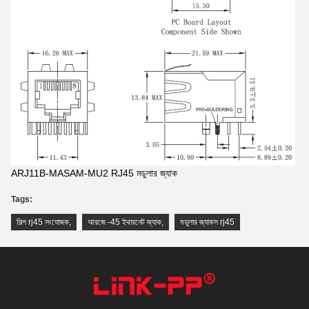
ARJ11B-MASAM-MU2 RJ45 মডুলার জ্যাক
Tags:
শিল্প rj45 সংযোজক
,
আরজে -45 ইথারনেট জ্যাক
,
মডুলার জ্যাকস rj45