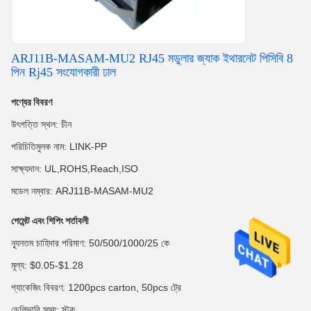
ARJ11B-MASAM-MU2 RJ45 মডুলার জ্যাক ইথারনেট পিসিবি 8
পিন Rj45 সংযোগকারী ঢাল
পণ্যের বিবরণ
উৎপত্তি স্থল: চীন
পরিচিতিমুলক নাম: LINK-PP
সাক্ষ্যদান: UL,ROHS,Reach,ISO
মডেল নম্বার: ARJ11B-MASAM-MU2
পেমেন্ট এবং শিপিং শর্তাবলী
ন্যূনতম চাহিদার পরিমাণ: 50/500/1000/25 কে
মূল্য: $0.05-$1.28
প্যাকেজিং বিবরণ: 1200pcs carton, 50pcs ট্রে
ডেলিভারি সময়: স্টক