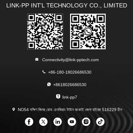
LINK-PP INT'L TECHNOLOGY CO., LIMITED
Connectivity@link-pptech.com
+86-180-18026686530
+8618026686530
link-pp7
NO54 দক্ষিণ জিনহু রোড চেনজিয়াং টাউন ঝংকাই জেলা হুইজ়ো 516229 চীন