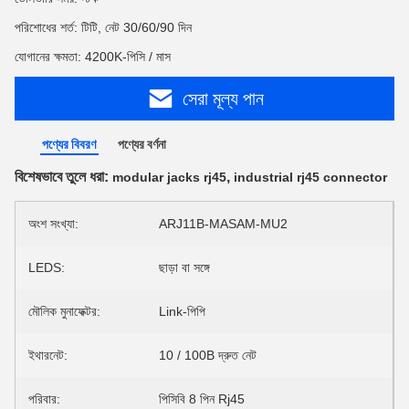
পরিশোধের শর্ত: টিটি, নেট 30/60/90 দিন
যোগানের ক্ষমতা: 4200K-পিসি / মাস
সেরা মূল্য পান
পণ্যের বিবরণ
পণ্যের বর্ণনা
বিশেষভাবে তুলে ধরা:
,
modular jacks rj45
industrial rj45 connector
অংশ সংখ্যা:
ARJ11B-MASAM-MU2
LEDS:
ছাড়া বা সঙ্গে
মৌলিক মুনাফেক্টর:
Link-পিপি
ইথারনেট:
10 / 100B দ্রুত নেট
পরিবার:
পিসিবি 8 পিন Rj45