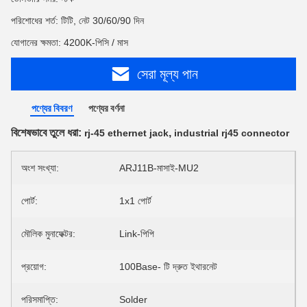
পরিশোধের শর্ত: টিটি, নেট 30/60/90 দিন
যোগানের ক্ষমতা: 4200K-পিসি / মাস
সেরা মূল্য পান
পণ্যের বিবরণ
পণ্যের বর্ণনা
বিশেষভাবে তুলে ধরা:
,
rj-45 ethernet jack
industrial rj45 connector
অংশ সংখ্যা:
ARJ11B-মাসাই-MU2
পোর্ট:
1x1 পোর্ট
মৌলিক মুনাফেক্টর:
Link-পিপি
প্রয়োগ:
100Base- টি দ্রুত ইথারনেট
পরিসমাপ্তি:
Solder