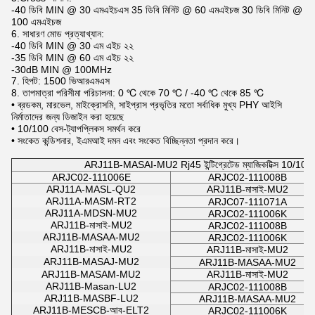
-40 ডিবি MIN @ 30 এমএইচএস 35 ডিবি মিনিট @ 60 এমএইচজ 30 ডিবি মিনিট @
100 এমএইচজ
6. সাধারণ মোড প্রত্যাখ্যান:
-40 ডিবি MIN @ 30 এম এইচ ২২
-35 ডিবি MIN @ 60 এম এইচ ২২
-30dB MIN @ 100MHz
7. হিপট: 1500 ভিআরএমএস
8. তাপমাত্রা পরিসীমা পরিচালনা: 0 ℃ থেকে 70 ℃ / -40 ℃ থেকে 85 ℃
• ব্রডকম, মারভেল, মাইক্রোসমি, সাইপ্রাস প্রভৃতির মতো সর্বাধিক মুখ্য PHY আইসি
নির্মাতাদের জন্য ডিজাইন করা হয়েছে
• 10/100 বেস-ট্যাপপ্লিকস সমর্থন করে
• সংকেত কন্ডিশনার, ইএমআই দমন এবং সংকেত বিচ্ছিন্নতা প্রদান করে।
ARJ11B-MASAI-MU2 Rj45 ইন্টিগ্রেটেড ম্যাজিকটিক্স 10/100 এম
ARJC02-111006E
ARJC02-111008B
ARJ11A-MASL-QU2
ARJ11B-মাসাই-MU2
ARJ11A-MASM-RT2
ARJC07-111071A
ARJ11A-MDSN-MU2
ARJC02-111006K
ARJ11B-মাসাই-MU2
ARJC02-111008B
ARJ11B-MASAA-MU2
ARJC02-111006K
ARJ11B-মাসাই-MU2
ARJ11B-মাসাই-MU2
ARJ11B-MASAJ-MU2
ARJ11B-MASAA-MU2
ARJ11B-MASAM-MU2
ARJ11B-মাসাই-MU2
ARJ11B-Masan-LU2
ARJC02-111008B
ARJ11B-MASBF-LU2
ARJ11B-MASAA-MU2
ARJ11B-MESCB-আব-ELT2
ARJC02-111006K