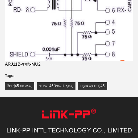
ARJ11B-মাসাই-MU2
Tags:
শিল্প rj45 সংযোজক
,
আরজে -45 ইথারনেট জ্যাক
,
মডুলার জ্যাকস rj45
LINK-PP INT'L TECHNOLOGY CO., LIMITED