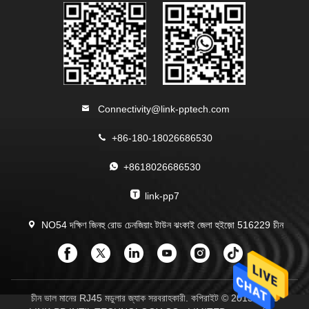
Connectivity@link-pptech.com
+86-180-18026686530
+8618026686530
link-pp7
NO54 দক্ষিণ জিনহু রোড চেনজিয়াং টাউন ঝংকাই জেলা হুইজ়ো 516229 চীন
চীন ভাল মানের RJ45 মডুলার জ্যাক সরবরাহকারী. কপিরাইট © 2013-2026