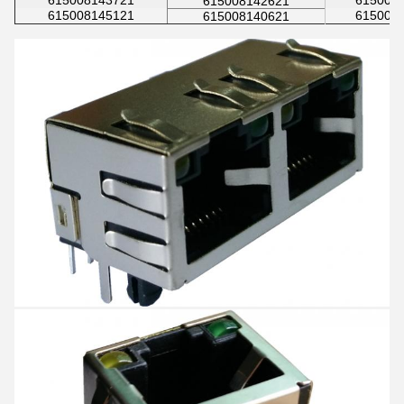
615008143721
615008
615008142621
615008145121
615008
615008140621