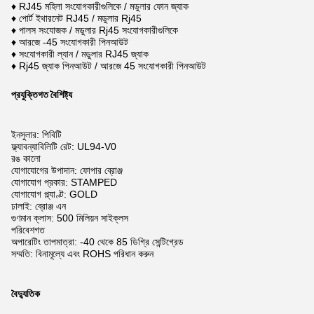
♦ RJ45 মহিলা সংযোগকারীগুলিকে / মডুলার ফোন জ্যাক
♦ পোর্ট ইথারনেট RJ45 / মডুলার Rj45
♦ পালস সংযোজক / মডুলার Rj45 সংযোগকারীগুলিকে
♦ আরজে -45 সংযোগকারী পিনআউট
♦ সংযোগকারী ল্যান / মডুলার RJ45 জ্যাক
♦ Rj45 জ্যাক পিনআউট / আরজে 45 সংযোগকারী পিনআউট
প্রযুক্তিগত বৈশিষ্ট্য
ইনসুলার: পিবিটি
ফ্ল্যাবন্যাবিলিটি রেট: UL94-V0
রঙ কালো
যোগাযোগের উপাদান: ফোপার ব্রোঞ্জ
যোগাযোগ প্রকার: STAMPED
যোগাযোগ প্ল্যাণ্ট: GOLD
ঢালাই: ব্রোঞ্জ এন
গুণমান ক্লাস: 500 মিলিয়ন সাইক্লস
পরিবেশগত
অপারেটিং তাপমাত্রা: -40 থেকে 85 ডিগ্রি সেন্টিগ্রেড
সম্মতি: বিনামূল্যে এবং ROHS পরিধান করুন
বৈদ্যুতিক