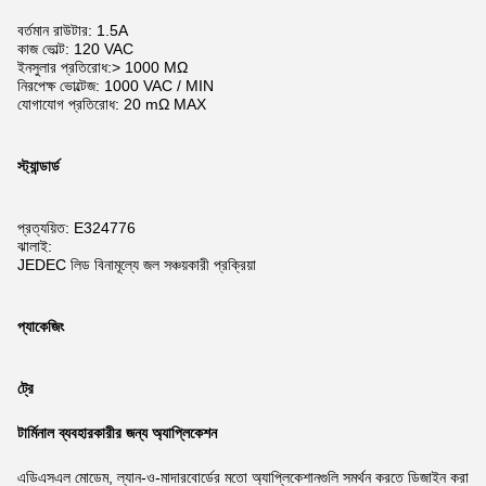
বর্তমান রাউটার: 1.5A
কাজ ভোল্ট: 120 VAC
ইনসুলার প্রতিরোধ:> 1000 MΩ
নিরপেক্ষ ভোল্টেজ: 1000 VAC / MIN
যোগাযোগ প্রতিরোধ: 20 mΩ MAX
স্ট্যান্ডার্ড
প্রত্যয়িত: E324776
ঝালাই:
JEDEC লিড বিনামূল্যে জল সঞ্চয়কারী প্রক্রিয়া
প্যাকেজিং
ট্রে
টার্মিনাল ব্যবহারকারীর জন্য অ্যাপ্লিকেশন
এডিএসএল মোডেম, ল্যান-ও-মাদারবোর্ডের মতো অ্যাপ্লিকেশানগুলি সমর্থন করতে ডিজাইন করা