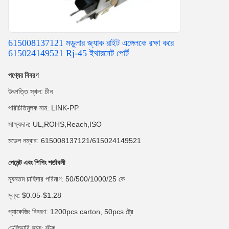
615008137121 মডুলার জ্যাক রাইট এঙ্গেলকে রক্ষা করে
615024149521 Rj-45 ইথারনেট পোর্ট
পণ্যের বিবরণ
উৎপত্তি স্থল: চীন
পরিচিতিমুলক নাম: LINK-PP
সাক্ষ্যদান: UL,ROHS,Reach,ISO
মডেল নম্বার: 615008137121/615024149521
পেমেন্ট এবং শিপিং শর্তাবলী
ন্যূনতম চাহিদার পরিমাণ: 50/500/1000/25 কে
মূল্য: $0.05-$1.28
প্যাকেজিং বিবরণ: 1200pcs carton, 50pcs ট্রে
ডেলিভারি সময়: স্টক