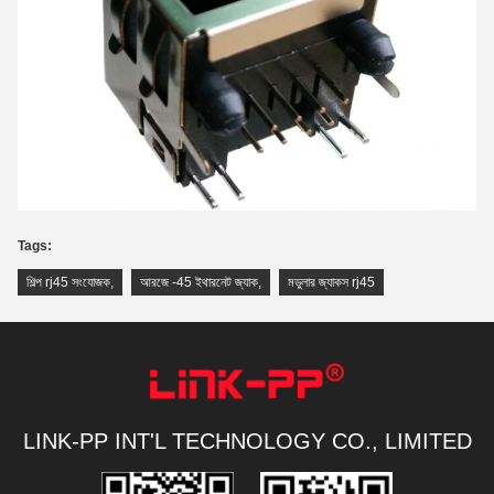
Tags:
শিল্প rj45 সংযোজক
,
আরজে -45 ইথারনেট জ্যাক
,
মডুলার জ্যাকস rj45
LINK-PP INT'L TECHNOLOGY CO., LIMITED