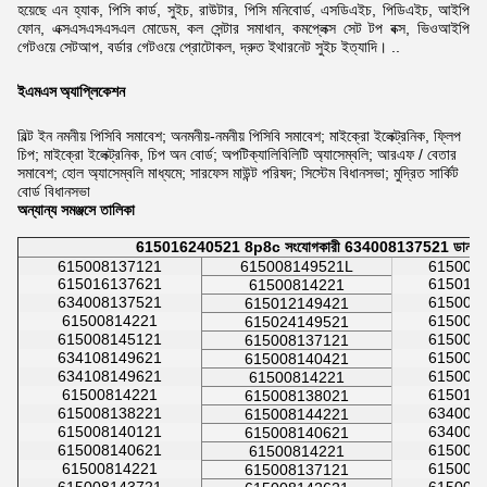
হয়েছে এন
হ্যাক, পিসি কার্ড, সুইচ, রাউটার, পিসি মনিবোর্ড, এসডিএইচ, পিডিএইচ, আইপি
ফোন, এক্সএসএসএসএল মোডেম,
কল সেন্টার সমাধান, কমপ্লেক্স সেট টপ বক্স, ভিওআইপি
গেটওয়ে সেটআপ, বর্ডার গেটওয়ে প্রোটোকল, দ্রুত ইথারনেট সুইচ ইত্যাদি। ..
ইএমএস অ্যাপ্লিকেশন
বিল্ট ইন নমনীয় পিসিবি সমাবেশ; অনমনীয়-নমনীয় পিসিবি সমাবেশ; মাইক্রো ইলেক্ট্রনিক, ফ্লিপ
চিপ; মাইক্রো ইলেক্ট্রনিক, চিপ অন বোর্ড; অপটিক্যালিবিলিটি অ্যাসেম্বলি; আরএফ / বেতার
সমাবেশ; হোল অ্যাসেম্বলি মাধ্যমে; সারফেস মাউন্ট পরিষদ; সিস্টেম বিধানসভা; মুদ্রিত সার্কিট
বোর্ড বিধানসভা
অন্যান্য সমঞ্জসে তালিকা
615016240521 8p8c সংযোগকারী 634008137521 ডান কোণ 
615008137121
615008149521L
615008
615016137621
615016
61500814221
634008137521
615008
615012149421
61500814221
615008
615024149521
615008145121
615008
615008137121
634108149621
615008
615008140421
634108149621
615008
61500814221
61500814221
615016
615008138021
615008138221
634008
615008144221
615008140121
634008
615008140621
615008140621
615008
61500814221
61500814221
615008
615008137121