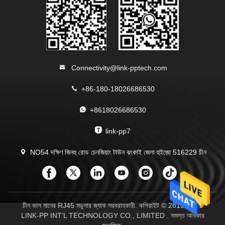
Connectivity@link-pptech.com
+86-180-18026686530
+8618026686530
link-pp7
NO54 দক্ষিণ জিনহু রোড চেনজিয়াং টাউন ঝংকাই জেলা হুইজ়ো 516229 চীন
চীন ভাল মানের RJ45 মডুলার জ্যাক সরবরাহকারী. কপিরাইট © 2013-2026
LINK-PP INT'L TECHNOLOGY CO., LIMITED . সমস্ত অধিকার