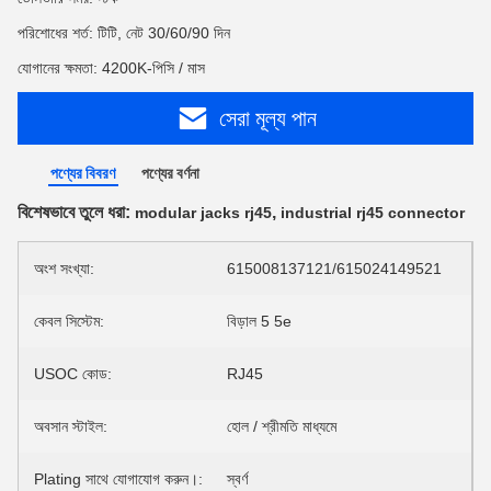
পরিশোধের শর্ত: টিটি, নেট 30/60/90 দিন
যোগানের ক্ষমতা: 4200K-পিসি / মাস
সেরা মূল্য পান
পণ্যের বিবরণ
পণ্যের বর্ণনা
বিশেষভাবে তুলে ধরা:
,
modular jacks rj45
industrial rj45 connector
অংশ সংখ্যা:
615008137121/615024149521
কেবল সিস্টেম:
বিড়াল 5 5e
USOC কোড:
RJ45
অবসান স্টাইল:
হোল / শ্রীমতি মাধ্যমে
Plating সাথে যোগাযোগ করুন।:
স্বর্ণ