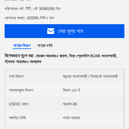
পরিশোধের শর্ত: টিটি, নেট 30/60/90 দিন
যোগানের ক্ষমতা: 4200K-পিসি / মাস
সেরা মূল্য পান
পণ্যের বিবরণ
পণ্যের বর্ণনা
বিশেষভাবে তুলে ধরা:
,
,
মোলেক্স আরজে৪৫ জ্যাক
নিম্ন প্রোফাইল RJ45 সংযোগকারী
স্ট্যাকড আরজে৪৫ মডজ্যাক
পণ্য বিভাগ:
মডুলার সংযোগকারী / ইথারনেট সংযোগকারী
পারফরম্যান্স বিভাগ:
বিড়াল ৫/৫ ই
USOC কোড:
আরজে 45
সমাপ্তি শৈলী:
গর্তের মাধ্যমে