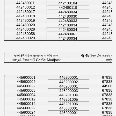
442480011
442480
442480104
442480012
442480
442480119
442480017
442480
442480034
442480018
442480
442480030
442480019
442480
442480033
442480020
442480
442480034
442480029
442480
442480034
442480058
442480
442480061
442480029
442480
442480034
কমপ্যাক্ট গ্যাংড মডজ্যাক এমনকি লেজ
Rj-45 ইনভার্টেড মডুলার জ্
কমপ্যাক্ট সিঙ্গল পোর্ট Cat5e Modjack
লাইট পা
445600001
446200001
678380
445600002
678380
446200002
445600022
445600
446200001
445600003
678380
446200003
445600004
678380
446201004
445600012
678380
446201005
445600014
678380
446201006
445600022
678380
445600001
445600024
678380
446200001