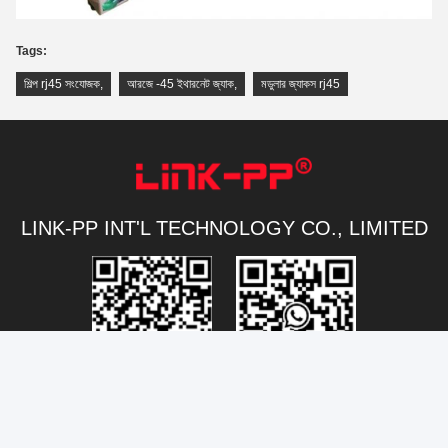
Tags:
শিল্প rj45 সংযোজক
,
আরজে -45 ইথারনেট জ্যাক
,
মডুলার জ্যাকস rj45
LINK-PP INT'L TECHNOLOGY CO., LIMITED
Connectivity@link-pptech.com