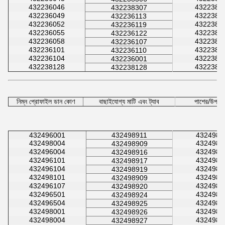
432236046
4322381
432238307
432236049
4322381
432236113
432236052
4322381
432236119
432236055
4322381
432236122
432236058
4322381
432236107
432236101
4322381
432236110
432236104
4322381
432236001
432238128
4322381
432238128
নিম্ন প্রোফাইল ডান কোণ
বাছাইযোগ্য মাটি এবং ট্যাব
পাশের/উপরের 
432496001
432498911
4324989
432498004
4324981
432498909
432496004
4324989
432498916
432496101
4324989
432498917
432496104
4324989
432498919
432498101
4324980
432498909
432496107
4324989
432498920
432496501
4324989
432498924
432496504
4324980
432498925
432498001
4324989
432498926
432498004
4324981
432498927