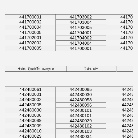
441700001
441703002
4417020
441700002
4417030
441703004
441700004
4417040
441703005
441700005
4417020
441704001
441702001
4417040
441704002
441702002
4417030
441704004
441703005
4417040
441700001
গ্যাংড ইনভার্টেড মডজ্যাক
ট্যাব-আপ
Ca
442480061
442480085
442480
442480001
442480
442480030
442480002
442480
442480058
442480005
442480
442480096
442480030
442480
442480101
442480006
442480
442480101
442480089
442480
442480029
442480009
442480
442480102
442480010
442480
442480103
442480029
442480
442480034