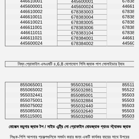
446610001
678382
445600001
445600001
446610
445600024
446610002
678382
678383003
446610011
678382
678383004
446610021
678382
678383005
446611001
678382
678383006
446611011
678382
678383104
446611021
446610
678384001
445600024
445600
678384002
নিম্ন প্রোফাইল এসএমটি ৪,6,8 যোগাযোগ পিসি জ্যাক পাশ সোলাইডার ট্যাব
855065001
955032661
855115
855065002
955222
955032881
955032441
955032
855085001
855075001
955032
955032884
855075002
955032
955032440
855085001
955032
955032640
855115001
955032
955032660
মোলেক্স মডুলার জ্যাক টপ / সাইড এন্ট্রি লো প্রোফাইল মোডজ্যাক গ্যাংড স্ট্যাকড জ্যাক
লিঙ্ক-পিপি আপনার প্রকল্পগুলিকে সমর্থন করার জন্য একটি কার্যকর ব্যয়ের সাথে উপরের