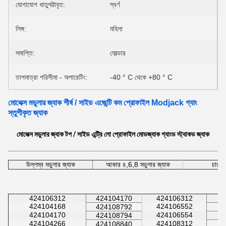
যোগাযোগ ধাতুপট্টাবৃত:
স্বর্ণ
লিঙ্গ:
মহিলা
সমাপ্তি:
সোল্ডার
তাপমাত্রা পরিসীমা - অপারেটিং:
-40 ° C থেকে +80 ° C
মোলেক্স মডুলার জ্যাক শীর্ষ / সাইড এজেন্টি কম প্রোফাইল Modjack গ্যাং
স্তুপীকৃত জ্যাক
মোলেক্স মডুলার জ্যাক টপ / সাইড এন্ট্রি লো প্রোফাইল মোডজ্যাক গ্যাংড স্ট্যাকড জ্যাক
উল্লম্ব মডুলার জ্যাক
আকার ৪,6,8 মডুলার জ্যাক
চার দি
424106312
424104170
424106312
424104168
424106552
424108792
424104170
424106554
424108794
424104266
424108312
424108840