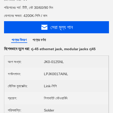
পরিশোধের শর্ত: টিটি, নেট 30/60/90 দিন
যোগানের ক্ষমতা: 4200K-পিসি / মাস
সেরা মূল্য পান
পণ্যের বিবরণ
পণ্যের বর্ণনা
বিশেষভাবে তুলে ধরা:
,
rj-45 ethernet jack
modular jacks rj45
অংশ সংখ্যা:
JK0-0125NL
গণউৎপাদন:
LPJK0017AINL
মৌলিক মুনাফেক্টর:
Link-পিপি
প্রয়োগ:
গিগাবাইট নেটওয়ার্কিং
পরিসমাপ্তি:
Solder