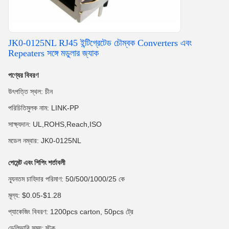
JK0-0125NL RJ45 ইন্টিগ্রেটেড চৌম্বক Converters এবং
Repeaters সঙ্গে মডুলার জ্যাক
পণ্যের বিবরণ
উৎপত্তি স্থল: চীন
পরিচিতিমুলক নাম: LINK-PP
সাক্ষ্যদান: UL,ROHS,Reach,ISO
মডেল নম্বার: JK0-0125NL
পেমেন্ট এবং শিপিং শর্তাবলী
ন্যূনতম চাহিদার পরিমাণ: 50/500/1000/25 কে
মূল্য: $0.05-$1.28
প্যাকেজিং বিবরণ: 1200pcs carton, 50pcs ট্রে
ডেলিভারি সময়: স্টক