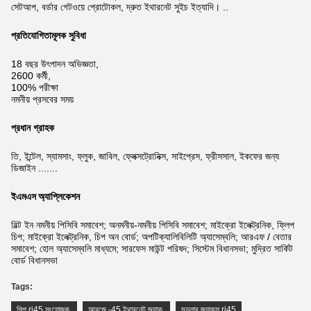
সেটআপ, বর্ডার গেটওয়ে প্রোটোকল, দ্রুত ইথারনেট সুইচ ইত্যাদি। ..
প্রতিযোগিতামূলক সুবিধা
18 বছর উৎপাদন অভিজ্ঞতা,
2600 কর্মী,
100% পরীক্ষা
নমনীয় প্রসবের সময়
প্রধান গ্রাহক
তি, ইন্টেল, স্যামসাং, ফ্লুক, জাবিল, ফ্লেক্সট্রোনিক্স, সাইপ্রেস, ফ্রীসসাল, ইকফের জন্য
ডিজাইন .......
ইএমএস অ্যাপ্লিকেশন
বিল্ট ইন নমনীয় পিসিবি সমাবেশ; অনমনীয়-নমনীয় পিসিবি সমাবেশ; মাইক্রো ইলেক্ট্রনিক, ফ্লিপ
চিপ; মাইক্রো ইলেক্ট্রনিক, চিপ অন বোর্ড; অপটিক্যালিবিলিটি অ্যাসেম্বলি; আরএফ / বেতার
সমাবেশ; হোল অ্যাসেম্বলি মাধ্যমে; সারফেস মাউন্ট পরিষদ; সিস্টেম বিধানসভা; মুদ্রিত সার্কিট
বোর্ড বিধানসভা
Tags:
শিল্প rj45 সংযোজক
,
আরজে -45 ইথারনেট জ্যাক
,
মডুলার জ্যাকস rj45