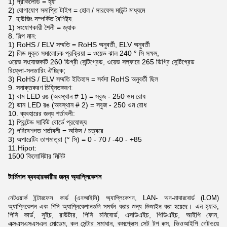
1) প্রাকলোড = হ্যাঁ
2) যোগাযোগ সমাপ্তি টাইপ = হোল / সারফেস মাউন্ট মাধ্যমে
7. হাউজিং সম্পর্কিত বৈশিষ্ট্য:
1) সংযোগকারী শৈলী = জ্যাক
8. শিল্প মান:
1) RoHS / ELV সম্মতি = RoHS অনুবর্তী, ELV অনুবর্তী
2) লিড মুক্ত সমালোচক প্রক্রিয়া = ওয়েভ ঝাল 240 ° সি সক্ষম,
ওয়েভ সংযোজকটি 260 ডিগ্রী সেন্টিগ্রেড, ওয়েভ সল্ফারে 265 ডিগ্রি সেন্টিগ্রেড
রিফ্লো-সলডারিং ঐচ্ছিক;
3) RoHS / ELV সম্মতি ইতিহাস = সর্বদা RoHS অনুবর্তী ছিল
9. সনাক্তকরণ চিহ্নিতকরণ:
1) বাম LED রঙ (অবস্থান # 1) = সবুজ - 250 ওম রোধ
2) ডান LED রঙ (অবস্থান # 2) = সবুজ - 250 ওম রোধ
10. ব্যবহারের জন্য শর্তাবলী:
1) প্রিন্টেড সার্কিট বোর্ডে প্রযোজ্য
2) পরিবেশগত শর্তাবলী = অফিস / চত্বরে
3) অপারেটিং তাপমাত্রা (° সি) = 0 - 70 / -40 - +85
11.Hipot:
1500 কিলোমিটার মিনিট
টার্মিনাল ব্যবহারকারীর জন্য অ্যাপ্লিকেশন
নেটওয়ার্ক ইন্টারফেস কার্ড (এনআইসি) অ্যাপ্লিকেশন, LAN- অন-মাদারবোর্ড (LOM)
এন
হ্যাক,
অ্যাপ্লিকেশন এবং পিসি অ্যাপ্লিকেশানগুলি সমর্থন করার জন্য ডিজাইন করা হয়েছে।
পিসি কার্ড, সুইচ, রাউটার, পিসি মনিবোর্ড, এসডিএইচ, পিডিএইচ, আইপি ফোন,
এক্সএসএসএসএল মোডেম,
কল সেন্টার সমাধান, কমপ্লেক্স সেট টপ বক্স, ভিওআইপি গেটওয়ে