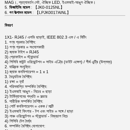
MAG।, প্রত্যাবর্তন লেট, ঐচ্ছিক LED, ইএমআই-আঙুল ঐচ্ছিক।
5.
ডিজাইনিং মডেল
: 【JK0-0125NL】
6.
গণ উত্পাদন মডেল
: 【LPJK0017AINL】
বিবরণ
1X1-
RJ45
/
এলডি
ছাড়াই, IEEE 802.3 এফ / এ মিটিং
1. পণ্য প্রকার বৈশিষ্ট্য:
1) পণ্য প্রকার = সংযোগকারী
2) জ্যাক টাইপ = RJ45
3) প্রোফাইল = স্ট্যান্ডার্ড
4) পিসিবি মাউন্ট ওরিয়েন্টেশন = সাইড এণ্ট্রি (ডাইট এঙ্গেল) / শীর্ষ এন্ট্রি (উল্লম্ব)
2. যান্ত্রিক সংযুক্তি:
1) জ্যাক কনফিগারেশন = 1 x 1
3. বৈদ্যুতিক বৈশিষ্ট্য:
1) রক্ষা = হ্যাঁ
4. পরিসমাপ্তি সম্পর্কিত বৈশিষ্ট্য:
1) ইএমআই আঙুল - নিচের = ছাড়া
2) টার্মিন্যাশনের পদ্ধতি = সল্ডার
5. শারীরিক সম্পর্কিত বৈশিষ্ট্য:
1) পোর্ট কনফিগারেশন = একক / মাল্টি
2) ইএমআই ফিংগার - টপ এবং সাইড = সঙ্গে / ছাড়া
3) লাঞ্চ ওরিয়েন্টেশন = স্ট্যান্ডার্ড - নিম্নচাপ নিচে
4) পিসিবি টেল দৈর্ঘ্য
6. সম্পর্কিত বৈশিষ্ট্য যোগাযোগ: