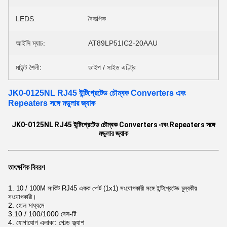
LEDS:
বৈকল্পিক
আইসি ম্যাচ:
AT89LP51IC2-20AAU
মাউন্ট শৈলী:
ডাইপ / সাইড এণ্ট্রি
JK0-0125NL RJ45 ইন্টিগ্রেটেড চৌম্বক Converters এবং
Repeaters সঙ্গে মডুলার জ্যাক
JK0-0125NL RJ45 ইন্টিগ্রেটেড চৌম্বক Converters এবং Repeaters সঙ্গে
মডুলার জ্যাক
তাৎক্ষণিক বিবরণ
1.
10 / 100M সার্কিট RJ45 একক পোর্ট (1x1) সংযোগকারী সঙ্গে ইন্টিগ্রেটেড চুম্বকীয়
সংযোগকারী।
2. হোল মাধ্যমে
3.10 / 100/1000 বেস-টি
4. যোগাযোগ এলাকা: গোল্ড ফ্ল্যাশ