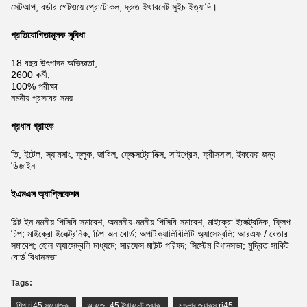
সেটআপ, বর্ডার গেটওয়ে প্রোটোকল, দ্রুত ইথারনেট সুইচ ইত্যাদি। ..
প্রতিযোগিতামূলক সুবিধা
18 বছর উৎপাদন অভিজ্ঞতা,
2600 কর্মী,
100% পরীক্ষা
নমনীয় প্রসবের সময়
প্রধান গ্রাহক
তি, ইন্টেল, স্যামসাং, ফ্লুক, জাবিল, ফ্লেক্সট্রোনিক্স, সাইপ্রেস, ফ্রীসসাল, ইকফের জন্য
ডিজাইন .......
ইএমএস অ্যাপ্লিকেশন
বিল্ট ইন নমনীয় পিসিবি সমাবেশ; অনমনীয়-নমনীয় পিসিবি সমাবেশ; মাইক্রো ইলেক্ট্রনিক, ফ্লিপ
চিপ; মাইক্রো ইলেক্ট্রনিক, চিপ অন বোর্ড; অপটিক্যালিবিলিটি অ্যাসেম্বলি; আরএফ / বেতার
সমাবেশ; হোল অ্যাসেম্বলি মাধ্যমে; সারফেস মাউন্ট পরিষদ; সিস্টেম বিধানসভা; মুদ্রিত সার্কিট
বোর্ড বিধানসভা
Tags:
শিল্প rj45 সংযোজক
,
আরজে -45 ইথারনেট জ্যাক
,
মডুলার জ্যাকস rj45