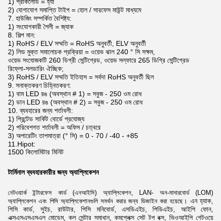
1) প্রাকলোড = হ্যাঁ
2) যোগাযোগ সমাপ্তি টাইপ = হোল / সারফেস মাউন্ট মাধ্যমে
7. হাউজিং সম্পর্কিত বৈশিষ্ট্য:
1) সংযোগকারী শৈলী = জ্যাক
8. শিল্প মান:
1) RoHS / ELV সম্মতি = RoHS অনুবর্তী, ELV অনুবর্তী
2) লিড মুক্ত সমালোচক প্রক্রিয়া = ওয়েভ ঝাল 240 ° সি সক্ষম,
ওয়েভ সংযোজকটি 260 ডিগ্রী সেন্টিগ্রেড, ওয়েভ সল্ফারে 265 ডিগ্রি সেন্টিগ্রেড
রিফ্লো-সলডারিং ঐচ্ছিক;
3) RoHS / ELV সম্মতি ইতিহাস = সর্বদা RoHS অনুবর্তী ছিল
9. সনাক্তকরণ চিহ্নিতকরণ:
1) বাম LED রঙ (অবস্থান # 1) = সবুজ - 250 ওম রোধ
2) ডান LED রঙ (অবস্থান # 2) = সবুজ - 250 ওম রোধ
10. ব্যবহারের জন্য শর্তাবলী:
1) প্রিন্টেড সার্কিট বোর্ডে প্রযোজ্য
2) পরিবেশগত শর্তাবলী = অফিস / চত্বরে
3) অপারেটিং তাপমাত্রা (° সি) = 0 - 70 / -40 - +85
11.Hipot:
1500 কিলোমিটার মিনিট
টার্মিনাল ব্যবহারকারীর জন্য অ্যাপ্লিকেশন
নেটওয়ার্ক ইন্টারফেস কার্ড (এনআইসি) অ্যাপ্লিকেশন, LAN- অন-মাদারবোর্ড (LOM)
এন
হ্যাক,
অ্যাপ্লিকেশন এবং পিসি অ্যাপ্লিকেশানগুলি সমর্থন করার জন্য ডিজাইন করা হয়েছে।
পিসি কার্ড, সুইচ, রাউটার, পিসি মনিবোর্ড, এসডিএইচ, পিডিএইচ, আইপি ফোন,
এক্সএসএসএসএল মোডেম,
কল সেন্টার সমাধান, কমপ্লেক্স সেট টপ বক্স, ভিওআইপি গেটওয়ে