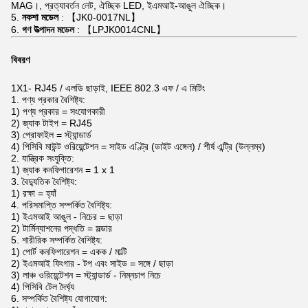
MAG।, প্রত্যাবর্তন লেট, ঐচ্ছিক LED, ইএমআই-আঙুল ঐচ্ছিক।
5.
নকশা মডেল
: 【JK0-0017NL】
6.
গণ উত্পাদন মডেল
: 【LPJK0014CNL】
বিবরণ
1X1-
RJ45
/
এলডি
ছাড়াই, IEEE 802.3 এফ / এ মিটিং
1. পণ্য প্রকার বৈশিষ্ট্য:
1) পণ্য প্রকার = সংযোগকারী
2) জ্যাক টাইপ = RJ45
3) প্রোফাইল = স্ট্যান্ডার্ড
4) পিসিবি মাউন্ট ওরিয়েন্টেশন = সাইড এণ্ট্রি (ডাইট এঙ্গেল) / শীর্ষ এন্ট্রি (উল্লম্ব)
2. যান্ত্রিক সংযুক্তি:
1) জ্যাক কনফিগারেশন = 1 x 1
3. বৈদ্যুতিক বৈশিষ্ট্য:
1) রক্ষা = হ্যাঁ
4. পরিসমাপ্তি সম্পর্কিত বৈশিষ্ট্য:
1) ইএমআই আঙুল - নিচের = ছাড়া
2) টার্মিন্যাশনের পদ্ধতি = সল্ডার
5. শারীরিক সম্পর্কিত বৈশিষ্ট্য:
1) পোর্ট কনফিগারেশন = একক / মাল্টি
2) ইএমআই ফিংগার - টপ এবং সাইড = সঙ্গে / ছাড়া
3) লাঞ্চ ওরিয়েন্টেশন = স্ট্যান্ডার্ড - নিম্নচাপ নিচে
4) পিসিবি টেল দৈর্ঘ্য
6. সম্পর্কিত বৈশিষ্ট্য যোগাযোগ: