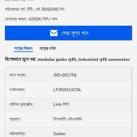
পরিশোধের শর্ত: টিটি, নেট 30/60/90 দিন
যোগানের ক্ষমতা: 4200K-পিসি / মাস
সেরা মূল্য পান
পণ্যের বিবরণ
পণ্যের বর্ণনা
বিশেষভাবে তুলে ধরা:
,
modular jacks rj45
industrial rj45 connector
অংশ সংখ্যা:
JK0-0017NL
গণউৎপাদন:
LPJK0014CNL
মৌলিক মুনাফেক্টর:
Link-পিপি
প্রয়োগ:
গিগাবাইট নেটওয়ার্কিং
পরিসমাপ্তি:
Solder