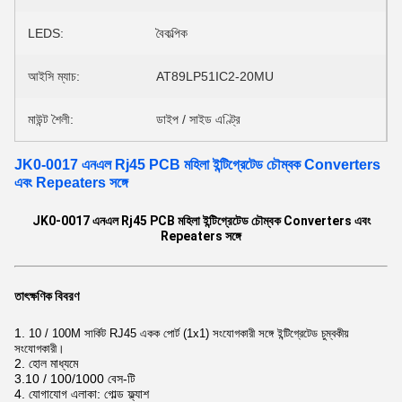
LEDS:
বৈকল্পিক
আইসি ম্যাচ:
AT89LP51IC2-20MU
মাউন্ট শৈলী:
ডাইপ / সাইড এণ্ট্রি
JK0-0017 এনএল Rj45 PCB মহিলা ইন্টিগ্রেটেড চৌম্বক Converters
এবং Repeaters সঙ্গে
JK0-0017 এনএল Rj45 PCB মহিলা ইন্টিগ্রেটেড চৌম্বক Converters এবং
Repeaters সঙ্গে
তাৎক্ষণিক বিবরণ
1.
10 / 100M সার্কিট RJ45 একক পোর্ট (1x1) সংযোগকারী সঙ্গে ইন্টিগ্রেটেড চুম্বকীয়
সংযোগকারী।
2. হোল মাধ্যমে
3.10 / 100/1000 বেস-টি
4. যোগাযোগ এলাকা: গোল্ড ফ্ল্যাশ