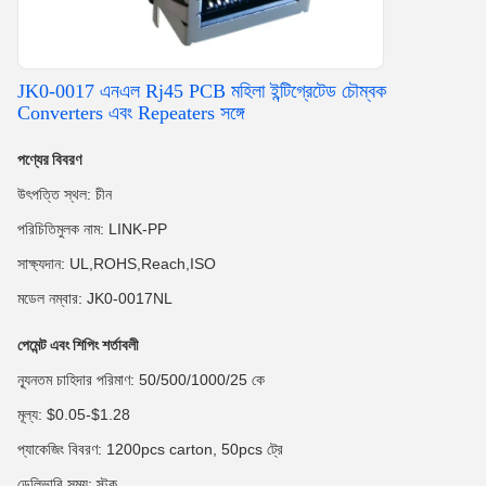
JK0-0017 এনএল Rj45 PCB মহিলা ইন্টিগ্রেটেড চৌম্বক
Converters এবং Repeaters সঙ্গে
পণ্যের বিবরণ
উৎপত্তি স্থল: চীন
পরিচিতিমুলক নাম: LINK-PP
সাক্ষ্যদান: UL,ROHS,Reach,ISO
মডেল নম্বার: JK0-0017NL
পেমেন্ট এবং শিপিং শর্তাবলী
ন্যূনতম চাহিদার পরিমাণ: 50/500/1000/25 কে
মূল্য: $0.05-$1.28
প্যাকেজিং বিবরণ: 1200pcs carton, 50pcs ট্রে
ডেলিভারি সময়: স্টক