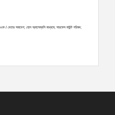
 আরএফ / বেতার সমাবেশ; হোল অ্যাসেম্বলি মাধ্যমে; সারফেস মাউন্ট পরিষদ;