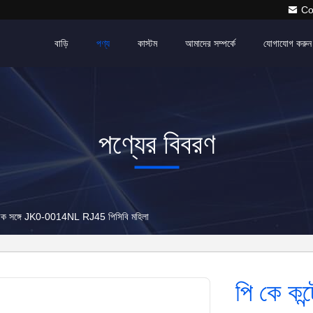
Co
বাড়ি
পণ্য
কাস্টম
আমাদের সম্পর্কে
যোগাযোগ করুন
পণ্যের বিবরণ
চৌম্বক সঙ্গে JK0-0014NL RJ45 পিসিবি মহিলা
পি কে কন্