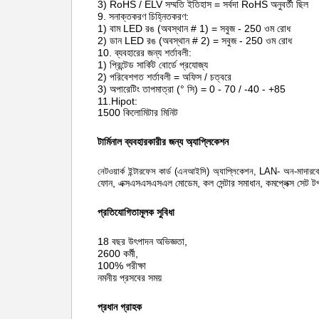
3) RoHS / ELV সম্মতি ইতিহাস = সর্বদা RoHS অনুবর্তী ছিল
9. সনাক্তকরণ চিহ্নিতকরণ:
1) বাম LED রঙ (অবস্থান # 1) = সবুজ - 250 ওম রোধ
2) ডান LED রঙ (অবস্থান # 2) = সবুজ - 250 ওম রোধ
10. ব্যবহারের জন্য শর্তাবলী:
1) প্রিন্টেড সার্কিট বোর্ডে প্রযোজ্য
2) পরিবেশগত শর্তাবলী = অফিস / চত্বরে
3) অপারেটিং তাপমাত্রা (° সি) = 0 - 70 / -40 - +85
11.Hipot:
1500 কিলোমিটার মিনিট
টার্মিনাল ব্যবহারকারীর জন্য অ্যাপ্লিকেশন
নেটওয়ার্ক ইন্টারফেস কার্ড (এনআইসি) অ্যাপ্লিকেশন, LAN- অন-মাদারব
ফোন, এক্সএসএসএসএল মোডেম,
কল সেন্টার সমাধান, কমপ্লেক্স সেট 
প্রতিযোগিতামূলক সুবিধা
18 বছর উৎপাদন অভিজ্ঞতা,
2600 কর্মী,
100% পরীক্ষা
নমনীয় প্রসবের সময়
প্রধান গ্রাহক