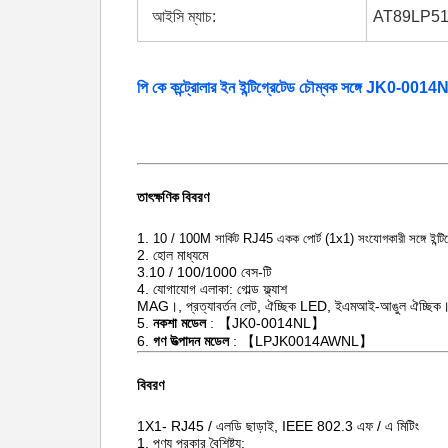
আইসি ম্যাচ:
AT89LP51
পি কে কন্ট্রোলার ইন ইন্টিগ্রেটেড চৌম্বক সঙ্গে JK0-001
তাৎক্ষণিক বিবরণ
1.
10 / 100M সার্কিট RJ45 একক পোর্ট (1x1) সংযোগকারী সঙ্গে ইন্টিগ্
2. হোল মাধ্যমে
3.10 / 100/1000 বেস-টি
4. যোগাযোগ এলাকা: গোল্ড ফ্ল্যাশ
MAG।, প্রত্যাবর্তন লেট, ঐচ্ছিক LED, ইএমআই-আঙুল ঐচ্ছিক
5.
নকশা মডেল
: 【JK0-0014NL】
6.
গণ উত্পাদন মডেল
: 【LPJK0014AWNL】
বিবরণ
1X1-
RJ45
/
এলডি
ছাড়াই, IEEE 802.3 এফ / এ মিটিং
1. পণ্য প্রকার বৈশিষ্ট্য: