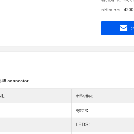
পরিশোধের শর্ত: টিটি, 
যোগানের ক্ষমতা: 4200
স
 rj45 connector
NL
গণউৎপাদন:
প্রয়োগ:
LEDS: