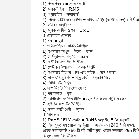
1) পণ্য প্রকার = সংযোগকারী
2) জ্যাক টাইপ = RJ45
3) প্রোফাইল = স্ট্যান্ডার্ড
4) পিসিবি মাউন্ট ওরিয়েন্টেশন = সাইড এণ্ট্রি (ডাইট এঙ্গেল) / শীর্ষ এন্
2. যান্ত্রিক সংযুক্তি:
1) জ্যাক কনফিগারেশন = 1 x 1
3. বৈদ্যুতিক বৈশিষ্ট্য:
1) রক্ষা = হ্যাঁ
4. পরিসমাপ্তি সম্পর্কিত বৈশিষ্ট্য:
1) ইএমআই আঙুল - নিচের = ছাড়া
2) টার্মিন্যাশনের পদ্ধতি = সল্ডার
5. শারীরিক সম্পর্কিত বৈশিষ্ট্য:
1) পোর্ট কনফিগারেশন = একক / মাল্টি
2) ইএমআই ফিংগার - টপ এবং সাইড = সঙ্গে / ছাড়া
3) লাঞ্চ ওরিয়েন্টেশন = স্ট্যান্ডার্ড - নিম্নচাপ নিচে
4) পিসিবি টেল দৈর্ঘ্য
6. সম্পর্কিত বৈশিষ্ট্য যোগাযোগ:
1) প্রাকলোড = হ্যাঁ
2) যোগাযোগ সমাপ্তি টাইপ = হোল / সারফেস মাউন্ট মাধ্যমে
7. হাউজিং সম্পর্কিত বৈশিষ্ট্য:
1) সংযোগকারী শৈলী = জ্যাক
8. শিল্প মান:
1) RoHS / ELV সম্মতি = RoHS অনুবর্তী, ELV অনুবর্তী
2) লিড মুক্ত সমালোচক প্রক্রিয়া = ওয়েভ ঝাল 240 ° সি সক্ষম,
ওয়েভ সংযোজকটি 260 ডিগ্রী সেন্টিগ্রেড, ওয়েভ সল্ফারে 265 ডিগ্রি
রিফ্লো-সলডারিং ঐচ্ছিক;