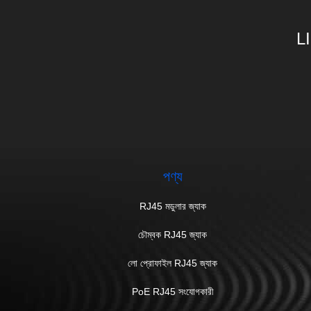
L
পণ্য
RJ45 মডুলার জ্যাক
চৌম্বক RJ45 জ্যাক
লো প্রোফাইল RJ45 জ্যাক
PoE RJ45 সংযোগকারী