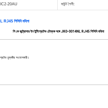
IC2-20AU
মাউন্ট শৈলী:
4NL RJ45 পিসিবি মহিলা
পি কে কন্ট্রোলার ইন ইন্টিগ্রেটেড চৌম্বক সঙ্গে JK0-0014NL RJ45 পিসিবি মহিলা
রেটেড চুম্বকীয় সংযোগকারী।
।