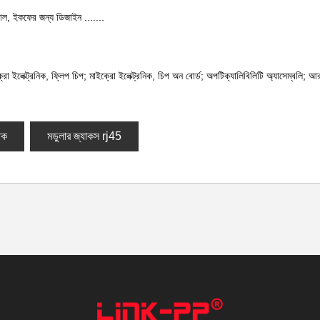
ীসসাল, ইকফের জন্য ডিজাইন .......
ক্রো ইলেক্ট্রনিক, ফ্লিপ চিপ; মাইক্রো ইলেক্ট্রনিক, চিপ অন বোর্ড; অপটিক্যালিবিলিটি অ্যাসেম্বলি;
াক
মডুলার জ্যাকস rj45