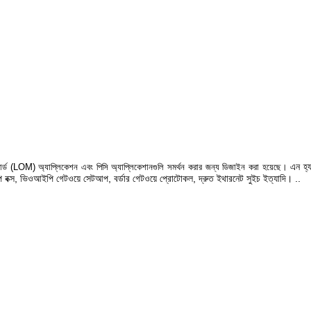
এন
হ্
োর্ড (LOM) অ্যাপ্লিকেশন এবং পিসি অ্যাপ্লিকেশানগুলি সমর্থন করার জন্য ডিজাইন করা হয়েছে।
টপ বক্স, ভিওআইপি গেটওয়ে সেটআপ, বর্ডার গেটওয়ে প্রোটোকল, দ্রুত ইথারনেট সুইচ ইত্যাদি। ..