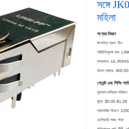
সঙ্গে J
মহিলা
পণ্যের বিবরণ
উৎপত্তি স্থল: চীন
পরিচিতিমুলক নাম: LI
সাক্ষ্যদান: UL,RO
মডেল নম্বার: JK0-
পেমেন্ট এবং শিপিং শর্ত
ন্যূনতম চাহিদার পরি
মূল্য: $0.05-$1.28
প্যাকেজিং বিবরণ: 12
ডেলিভারি সময়: স্টক