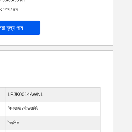
নেট 30/60/90 দিন
K-পিসি / মাস
েরা মূল্য পান
LPJK0014AWNL
গিগাবাইট নেটওয়ার্কিং
বৈকল্পিক