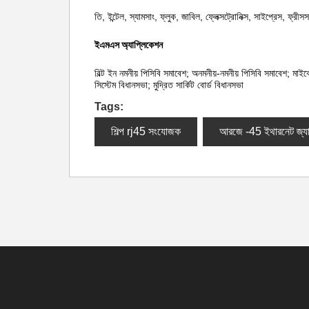
তি, ইন্টেল, স্যামসাং, ফ্লুক, জাবিল, ফ্লেক্সট্রোনিক্স, সাইপ্রেস, ফ্র
ইএমএস অ্যাপ্লিকেশন
বিল্ট ইন নমনীয় পিসিবি সমাবেশ; অনমনীয়-নমনীয় পিসিবি সমাবেশ; মাই
সিস্টেম বিধানসভা; মুদ্রিত সার্কিট বোর্ড বিধানসভা
Tags:
শিল্প rj45 সংযোজক
আরজে -45 ইথারনেট জ্য