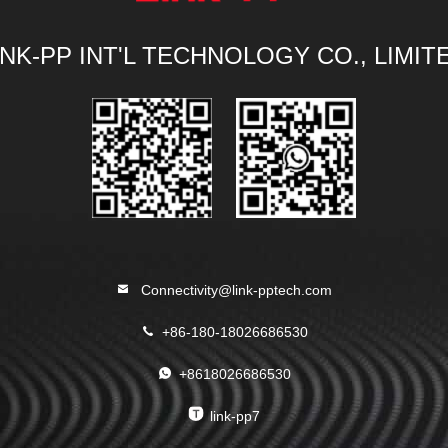
INK-PP INT'L TECHNOLOGY CO., LIMIT
Connectivity@link-pptech.com
+86-180-18026686530
+8618026686530
link-pp7