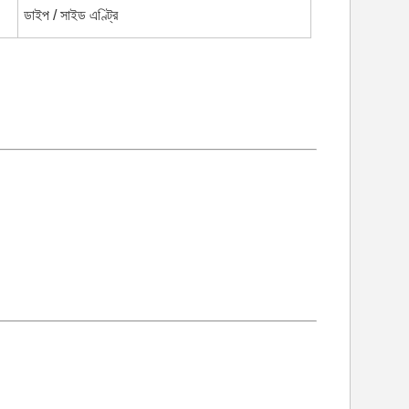
ডাইপ / সাইড এণ্ট্রি