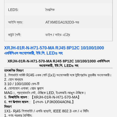
LEDS:
বৈকল্পিক
আইসি ম্যাচ:
ATXMEGA192D3-অর
মাউন্ট শৈলী:
ডাইপ / সাইড এণ্ট্রি
XRJH-01R-N-H71-570-MA RJ45 8P12C 10/100/1000
এমবিপিএস সংযোগকারী, ইউ.পি. LEDs সহ
XRJH-01R-N-H71-570-MA RJ45 8P12C 10/100/1000 এমবিপিএস
সংযোগকারী, ইউ.পি. LEDs সহ
তাৎক্ষণিক বিবরণ
1.
গিগাবাইট সার্কিট RJ45 একক পোর্ট (1x1) সংযোগকারী সঙ্গে ইন্টিগ্রেটেড চুম্বকীয় সংযোগকারী।
2. হোল মাধ্যমে
3.10 / 100/1000 বেস-টি
4. যোগাযোগ এলাকা: গোল্ড ফ্ল্যাশ
MAG।, প্রত্যাবর্তন লেট, ঐচ্ছিক LED, ইএমআই-আঙুল ঐচ্ছিক।
5.
ডিজাইনিং মডেল
: 【XRJH-01R-N-H71-570-MA】
6.
গণ উত্পাদন মডেল
: 【এসএম- LPJK0004AONL】
বিবরণ
1X1-
Rj45 গিগাবাইট
/
এলডি
ছাড়াই, IEEE 802.3 এফ / এ মিটিং
1. পণ্য প্রকার বৈশিষ্ট্য: