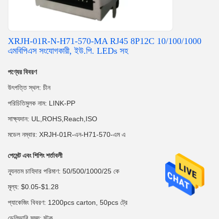
XRJH-01R-N-H71-570-MA RJ45 8P12C 10/100/1000
এমবিপিএস সংযোগকারী, ইউ.পি. LEDs সহ
পণ্যের বিবরণ
উৎপত্তি স্থল: চীন
পরিচিতিমুলক নাম: LINK-PP
সাক্ষ্যদান: UL,ROHS,Reach,ISO
মডেল নম্বার: XRJH-01R-এন-H71-570-এম এ
পেমেন্ট এবং শিপিং শর্তাবলী
ন্যূনতম চাহিদার পরিমাণ: 50/500/1000/25 কে
মূল্য: $0.05-$1.28
প্যাকেজিং বিবরণ: 1200pcs carton, 50pcs ট্রে
ডেলিভারি সময়: স্টক