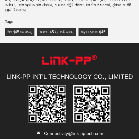
সমাবেশ; হোল অ্যাসেম্বলি মাধ্যমে; সারফেস মাউন্ট পরিষদ; সিস্টেম বিধানসভা; মুদ্রিত সার্কিট
বোর্ড বিধানসভা
Tags:
শিল্প rj45 সংযোজক
,
আরজে -45 ইথারনেট জ্যাক
,
মডুলার জ্যাকস rj45
LINK-PP INT'L TECHNOLOGY CO., LIMITED
Connectivity@link-pptech.com