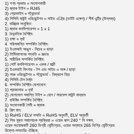
1) পণ্য প্রকার = সংযোগকারী
2) জ্যাক টাইপ = RJ45
3) প্রোফাইল = স্ট্যান্ডার্ড
4) পিসিবি মাউন্ট ওরিয়েন্টেশন = সাইড এণ্ট্রি (ডাইট এঙ্গেল) / শীর্ষ এন্ট্রি (উল্লম্ব)
2. যান্ত্রিক সংযুক্তি:
1) জ্যাক কনফিগারেশন = 1 x 1
3. বৈদ্যুতিক বৈশিষ্ট্য:
1) রক্ষা = হ্যাঁ
4. পরিসমাপ্তি সম্পর্কিত বৈশিষ্ট্য:
1) ইএমআই আঙুল - নিচের = ছাড়া
2) টার্মিন্যাশনের পদ্ধতি = সল্ডার
5. শারীরিক সম্পর্কিত বৈশিষ্ট্য:
1) পোর্ট কনফিগারেশন = একক / মাল্টি
2) ইএমআই ফিংগার - টপ এবং সাইড = সঙ্গে / ছাড়া
3) লাঞ্চ ওরিয়েন্টেশন = স্ট্যান্ডার্ড - নিম্নচাপ নিচে
4) পিসিবি টেল দৈর্ঘ্য
6. সম্পর্কিত বৈশিষ্ট্য যোগাযোগ:
1) প্রাকলোড = হ্যাঁ
2) যোগাযোগ সমাপ্তি টাইপ = হোল / সারফেস মাউন্ট মাধ্যমে
7. হাউজিং সম্পর্কিত বৈশিষ্ট্য:
1) সংযোগকারী শৈলী = জ্যাক
8. শিল্প মান:
1) RoHS / ELV সম্মতি = RoHS অনুবর্তী, ELV অনুবর্তী
2) লিড মুক্ত সমালোচক প্রক্রিয়া = ওয়েভ ঝাল 240 ° সি সক্ষম,
ওয়েভ সংযোজকটি 260 ডিগ্রী সেন্টিগ্রেড, ওয়েভ সল্ফারে 265 ডিগ্রি সেন্টিগ্রেড
রিফ্লো-সলডারিং ঐচ্ছিক;