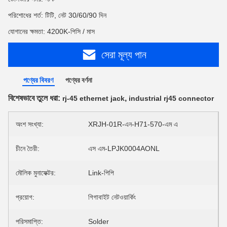
পরিশোধের শর্ত: টিটি, নেট 30/60/90 দিন
যোগানের ক্ষমতা: 4200K-পিসি / মাস
সেরা মূল্য পান
পণ্যের বিবরণ
পণ্যের বর্ণনা
বিশেষভাবে তুলে ধরা:
,
rj-45 ethernet jack
industrial rj45 connector
অংশ সংখ্যা:
XRJH-01R-এন-H71-570-এম এ
চীনে তৈরী:
এস এম-LPJK0004AONL
মৌলিক মুনাফেক্টর:
Link-পিপি
প্রয়োগ:
গিগাবাইট নেটওয়ার্কিং
পরিসমাপ্তি:
Solder