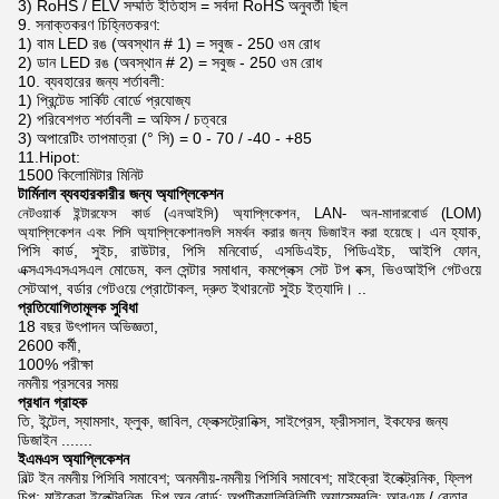
3) RoHS / ELV সম্মতি ইতিহাস = সর্বদা RoHS অনুবর্তী ছিল
9. সনাক্তকরণ চিহ্নিতকরণ:
1) বাম LED রঙ (অবস্থান # 1) = সবুজ - 250 ওম রোধ
2) ডান LED রঙ (অবস্থান # 2) = সবুজ - 250 ওম রোধ
10. ব্যবহারের জন্য শর্তাবলী:
1) প্রিন্টেড সার্কিট বোর্ডে প্রযোজ্য
2) পরিবেশগত শর্তাবলী = অফিস / চত্বরে
3) অপারেটিং তাপমাত্রা (° সি) = 0 - 70 / -40 - +85
11.Hipot:
1500 কিলোমিটার মিনিট
টার্মিনাল ব্যবহারকারীর জন্য অ্যাপ্লিকেশন
নেটওয়ার্ক ইন্টারফেস কার্ড (এনআইসি) অ্যাপ্লিকেশন, LAN- অন-মাদারবোর্ড (LOM)
এন
হ্যাক,
অ্যাপ্লিকেশন এবং পিসি অ্যাপ্লিকেশানগুলি সমর্থন করার জন্য ডিজাইন করা হয়েছে।
পিসি কার্ড, সুইচ, রাউটার, পিসি মনিবোর্ড, এসডিএইচ, পিডিএইচ, আইপি ফোন,
এক্সএসএসএসএল মোডেম,
কল সেন্টার সমাধান, কমপ্লেক্স সেট টপ বক্স, ভিওআইপি গেটওয়ে
সেটআপ, বর্ডার গেটওয়ে প্রোটোকল, দ্রুত ইথারনেট সুইচ ইত্যাদি। ..
প্রতিযোগিতামূলক সুবিধা
18 বছর উৎপাদন অভিজ্ঞতা,
2600 কর্মী,
100% পরীক্ষা
নমনীয় প্রসবের সময়
প্রধান গ্রাহক
তি, ইন্টেল, স্যামসাং, ফ্লুক, জাবিল, ফ্লেক্সট্রোনিক্স, সাইপ্রেস, ফ্রীসসাল, ইকফের জন্য
ডিজাইন .......
ইএমএস অ্যাপ্লিকেশন
বিল্ট ইন নমনীয় পিসিবি সমাবেশ; অনমনীয়-নমনীয় পিসিবি সমাবেশ; মাইক্রো ইলেক্ট্রনিক, ফ্লিপ
চিপ; মাইক্রো ইলেক্ট্রনিক, চিপ অন বোর্ড; অপটিক্যালিবিলিটি অ্যাসেম্বলি; আরএফ / বেতার