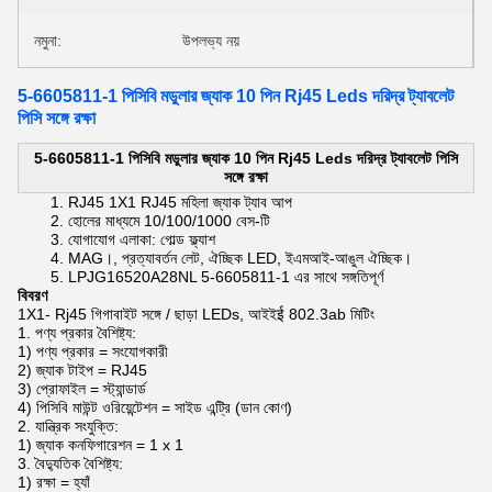
নমুনা:
উপলভ্য নয়
5-6605811-1 পিসিবি মডুলার জ্যাক 10 পিন Rj45 Leds দরিদ্র ট্যাবলেট
পিসি সঙ্গে রক্ষা
5-6605811-1 পিসিবি মডুলার জ্যাক 10 পিন Rj45 Leds দরিদ্র ট্যাবলেট পিসি
সঙ্গে রক্ষা
RJ45 1X1 RJ45 মহিলা জ্যাক ট্যাব আপ
হোলের মাধ্যমে 10/100/1000 বেস-টি
যোগাযোগ এলাকা: গোল্ড ফ্ল্যাশ
MAG।, প্রত্যাবর্তন লেট, ঐচ্ছিক LED, ইএমআই-আঙুল ঐচ্ছিক।
LPJG16520A28NL 5-6605811-1 এর সাথে সঙ্গতিপূর্ণ
বিবরণ
1X1-
Rj45 গিগাবাইট
সঙ্গে / ছাড়া LEDs, আইইई 802.3ab মিটিং
1. পণ্য প্রকার বৈশিষ্ট্য:
1) পণ্য প্রকার = সংযোগকারী
2) জ্যাক টাইপ = RJ45
3) প্রোফাইল = স্ট্যান্ডার্ড
4) পিসিবি মাউন্ট ওরিয়েন্টেশন = সাইড এন্ট্রি (ডান কোণ)
2. যান্ত্রিক সংযুক্তি:
1) জ্যাক কনফিগারেশন = 1 x 1
3. বৈদ্যুতিক বৈশিষ্ট্য:
1) রক্ষা = হ্যাঁ