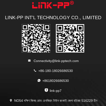
LINK-PP INT'L TECHNOLOGY CO., LIMITED
Connectivity@link-pptech.com
+86-180-18026686530
+8618026686530
link-pp7
NO54 দক্ষিণ জিনহু রোড চেনজিয়াং টাউন ঝংকাই জেলা হুইজ়ো 516229 চীন