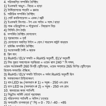
4. পরিসমাপ্তি সম্পর্কিত বৈশিষ্ট্য:
1) ইএমআই আঙুল - নিচের = ছাড়া
2) টার্মিন্যাশনের পদ্ধতি = সল্ডার
5. শারীরিক সম্পর্কিত বৈশিষ্ট্য:
1) পোর্ট কনফিগারেশন = একক / মাল্টি
2) ইএমআই ফিংগার - টপ এবং সাইড = সঙ্গে / ছাড়া
3) লাঞ্চ ওরিয়েন্টেশন = স্ট্যান্ডার্ড - নিম্নচাপ নিচে
4) পিসিবি টেল দৈর্ঘ্য
6. সম্পর্কিত বৈশিষ্ট্য যোগাযোগ:
1) প্রাকলোড = হ্যাঁ
2) যোগাযোগ সমাপ্তি টাইপ = হোল / সারফেস মাউন্ট মাধ্যমে
7. হাউজিং সম্পর্কিত বৈশিষ্ট্য:
1) সংযোগকারী শৈলী = জ্যাক
8. শিল্প মান:
1) RoHS / ELV সম্মতি = RoHS অনুবর্তী, ELV অনুবর্তী
2) লিড মুক্ত সমালোচক প্রক্রিয়া = ওয়েভ ঝাল 240 ° সি সক্ষম,
ওয়েভ সংযোজকটি 260 ডিগ্রী সেন্টিগ্রেড, ওয়েভ সল্ফারে 265 ডিগ্রি সেন্টিগ্রেড
রিফ্লো-সলডারিং ঐচ্ছিক;
3) RoHS / ELV সম্মতি ইতিহাস = সর্বদা RoHS অনুবর্তী ছিল
9. সনাক্তকরণ চিহ্নিতকরণ:
1) বাম LED রঙ (অবস্থান # 1) = সবুজ - 250 ওম রোধ
2) ডান LED রঙ (অবস্থান # 2) = সবুজ - 250 ওম রোধ
10. ব্যবহারের জন্য শর্তাবলী:
1) প্রিন্টেড সার্কিট বোর্ডে প্রযোজ্য
2) পরিবেশগত শর্তাবলী = অফিস / চত্বরে
3) অপারেটিং তাপমাত্রা (° সি) = 0 - 70 / -40 - +85