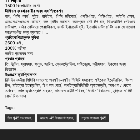
11.Hipot:
1500 কিলোমিটার মিনিট
টার্মিনাল ব্যবহারকারীর জন্য অ্যাপ্লিকেশন
হাব, পিসি কার্ড, সুইচ, রাউটার, পিসি মনিবোর্ড, এসডিএইচ, পিডিএইচ, আইপি ফোন,
এক্সএসএসএসএল মোডেম,
কল সেন্টার সমাধান, কমপ্লেক্স সেট টপ বক্স, ভিওআইপি গেটওয়ে
সেটআপ, বর্ডার গেটওয়ে প্রোটোকল, ফাস্ট ইথারনেট সুইচ
ইত্যাদি নেটওয়ার্কিং এবং যোগাযোগ
সরঞ্জামগুলির জন্য ব্যবহৃত।
...
প্রতিযোগিতামূলক সুবিধা
2600 কর্মী,
100% পরীক্ষা
নমনীয় প্রসবের সময়
প্রধান গ্রাহক
তি, ইন্টেল, স্যামসাং, ফ্লুক, জাবিল, ফ্লেক্সট্রোনিক্স, সাইপ্রেস, ফ্রীসসাল, ইকফের জন্য
ডিজাইন .......
ইএমএস অ্যাপ্লিকেশন
বিল্ট ইন নমনীয় পিসিবি সমাবেশ; অনমনীয়-নমনীয় পিসিবি সমাবেশ; মাইক্রো ইলেক্ট্রনিক, ফ্লিপ
চিপ; মাইক্রো ইলেক্ট্রনিক, চিপ অন বোর্ড; অপটিক্যালিবিলিটি অ্যাসেম্বলি; আরএফ / বেতার
সমাবেশ; হোল অ্যাসেম্বলি মাধ্যমে; সারফেস মাউন্ট পরিষদ; সিস্টেম বিধানসভা; মুদ্রিত সার্কিট
বোর্ড বিধানসভা
Tags:
শিল্প rj45 সংযোজক
,
আরজে -45 ইথারনেট জ্যাক
,
মডুলার জ্যাকস rj45