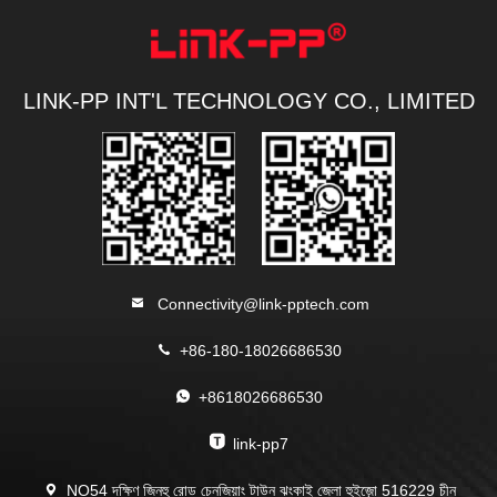
LINK-PP INT'L TECHNOLOGY CO., LIMITED
Connectivity@link-pptech.com
+86-180-18026686530
+8618026686530
link-pp7
NO54 দক্ষিণ জিনহু রোড চেনজিয়াং টাউন ঝংকাই জেলা হুইজ়ো 516229 চীন