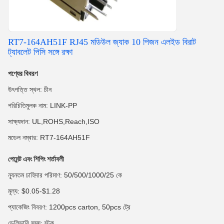
RT7-164AH51F RJ45 মডিউল জ্যাক 10 পিজন এলইড বিরাট
ট্যাবলেট পিসি সঙ্গে রক্ষা
পণ্যের বিবরণ
উৎপত্তি স্থল: চীন
পরিচিতিমুলক নাম: LINK-PP
সাক্ষ্যদান: UL,ROHS,Reach,ISO
মডেল নম্বার: RT7-164AH51F
পেমেন্ট এবং শিপিং শর্তাবলী
ন্যূনতম চাহিদার পরিমাণ: 50/500/1000/25 কে
মূল্য: $0.05-$1.28
প্যাকেজিং বিবরণ: 1200pcs carton, 50pcs ট্রে
ডেলিভারি সময়: স্টক