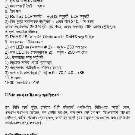
7. হাউজিং সম্পর্কিত বৈশিষ্ট্য:
1) সংযোগকারী শৈলী = জ্যাক
8. শিল্প মান:
1) RoHS / ELV সম্মতি = RoHS অনুবর্তী, ELV অনুবর্তী
2) লিড মুক্ত সমালোচক প্রক্রিয়া = ওয়েভ ঝাল 240 ° সি সক্ষম,
ওয়েভ সংযোজকটি 260 ডিগ্রী সেন্টিগ্রেড, ওয়েভ সল্ফারে 265 ডিগ্রি সেন্টিগ্রেড
রিফ্লো-সলডারিং ঐচ্ছিক;
3) RoHS / ELV সম্মতি ইতিহাস = সর্বদা RoHS অনুবর্তী ছিল
9. সনাক্তকরণ চিহ্নিতকরণ:
1) বাম LED রঙ (অবস্থান # 1) = সবুজ - 250 ওম রোধ
2) ডান LED রঙ (অবস্থান # 2) = সবুজ - 250 ওম রোধ
10. ব্যবহারের জন্য শর্তাবলী:
1) প্রিন্টেড সার্কিট বোর্ডে প্রযোজ্য
2) পরিবেশগত শর্তাবলী = অফিস / চত্বরে
3) অপারেটিং তাপমাত্রা (° সি) = 0 - 70 / -40 - +85
11.Hipot:
1500 কিলোমিটার মিনিট
টার্মিনাল ব্যবহারকারীর জন্য অ্যাপ্লিকেশন
হাব, পিসি কার্ড, সুইচ, রাউটার, পিসি মনিবোর্ড, এসডিএইচ, পিডিএইচ, আইপি ফোন,
এক্সএসএসএসএল মোডেম,
কল সেন্টার সমাধান, কমপ্লেক্স সেট টপ বক্স, ভিওআইপি গেটওয়ে
সেটআপ, বর্ডার গেটওয়ে প্রোটোকল, ফাস্ট ইথারনেট সুইচ
ইত্যাদি নেটওয়ার্কিং এবং যোগাযোগ
সরঞ্জামগুলির জন্য ব্যবহৃত।
...