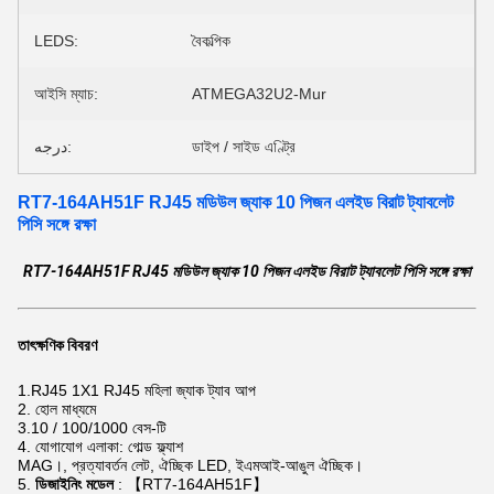
LEDS:
বৈকল্পিক
আইসি ম্যাচ:
ATMEGA32U2-Mur
درجه:
ডাইপ / সাইড এণ্ট্রি
RT7-164AH51F RJ45 মডিউল জ্যাক 10 পিজন এলইড বিরাট ট্যাবলেট
পিসি সঙ্গে রক্ষা
RT7-164AH51F RJ45 মডিউল জ্যাক 10 পিজন এলইড বিরাট ট্যাবলেট পিসি সঙ্গে রক্ষা
তাৎক্ষণিক বিবরণ
1.RJ45 1X1 RJ45 মহিলা জ্যাক ট্যাব আপ
2. হোল মাধ্যমে
3.10 / 100/1000 বেস-টি
4. যোগাযোগ এলাকা: গোল্ড ফ্ল্যাশ
MAG।, প্রত্যাবর্তন লেট, ঐচ্ছিক LED, ইএমআই-আঙুল ঐচ্ছিক।
5.
ডিজাইনিং মডেল
: 【RT7-164AH51F】