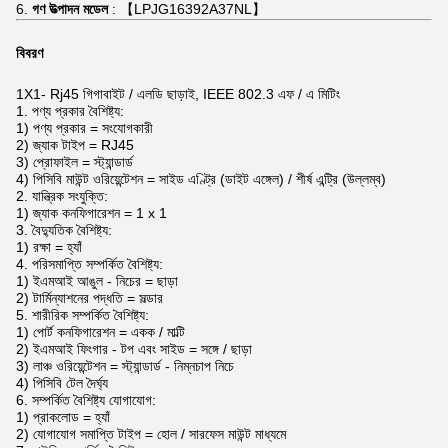
6.
গণ উত্পাদন মডেল
: 【LPJG16392A37NL】
বিবরণ
1X1-
Rj45 গিগাবাইট
/
এলডি
ছাড়াই, IEEE 802.3 এফ / এ মিটিং
1. পণ্য প্রকার বৈশিষ্ট্য:
1) পণ্য প্রকার = সংযোগকারী
2) জ্যাক টাইপ = RJ45
3) প্রোফাইল = স্ট্যান্ডার্ড
4) পিসিবি মাউন্ট ওরিয়েন্টেশন = সাইড এণ্ট্রি (ডাইট এঙ্গেল) / শীর্ষ এন্ট্রি (উল্লম্ব)
2. যান্ত্রিক সংযুক্তি:
1) জ্যাক কনফিগারেশন = 1 x 1
3. বৈদ্যুতিক বৈশিষ্ট্য:
1) রক্ষা = হ্যাঁ
4. পরিসমাপ্তি সম্পর্কিত বৈশিষ্ট্য:
1) ইএমআই আঙুল - নিচের = ছাড়া
2) টার্মিন্যাশনের পদ্ধতি = সল্ডার
5. শারীরিক সম্পর্কিত বৈশিষ্ট্য:
1) পোর্ট কনফিগারেশন = একক / মাল্টি
2) ইএমআই ফিংগার - টপ এবং সাইড = সঙ্গে / ছাড়া
3) লাঞ্চ ওরিয়েন্টেশন = স্ট্যান্ডার্ড - নিম্নচাপ নিচে
4) পিসিবি টেল দৈর্ঘ্য
6. সম্পর্কিত বৈশিষ্ট্য যোগাযোগ:
1) প্রাকলোড = হ্যাঁ
2) যোগাযোগ সমাপ্তি টাইপ = হোল / সারফেস মাউন্ট মাধ্যমে