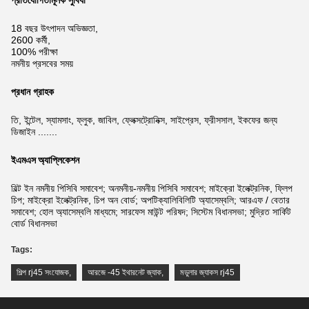
প্রতিযোগিতামূলক সুবিধা
18 বছর উৎপাদন অভিজ্ঞতা,
2600 কর্মী,
100% পরীক্ষা
নমনীয় প্রসবের সময়
প্রধান গ্রাহক
তি, ইন্টেল, স্যামসাং, ফ্লুক, জাবিল, ফ্লেক্সট্রোনিক্স, সাইপ্রেস, ফ্রীসসাল, ইকফের জন্য
ডিজাইন .......
ইএমএস অ্যাপ্লিকেশন
বিল্ট ইন নমনীয় পিসিবি সমাবেশ; অনমনীয়-নমনীয় পিসিবি সমাবেশ; মাইক্রো ইলেক্ট্রনিক, ফ্লিপ
চিপ; মাইক্রো ইলেক্ট্রনিক, চিপ অন বোর্ড; অপটিক্যালিবিলিটি অ্যাসেম্বলি; আরএফ / বেতার
সমাবেশ; হোল অ্যাসেম্বলি মাধ্যমে; সারফেস মাউন্ট পরিষদ; সিস্টেম বিধানসভা; মুদ্রিত সার্কিট
বোর্ড বিধানসভা
Tags:
শিল্প rj45 সংযোজক
,
আরজে -45 ইথারনেট জ্যাক
,
মডুলার জ্যাকস rj45