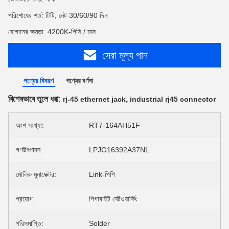
পরিশোধের শর্ত: টিটি, নেট 30/60/90 দিন
যোগানের ক্ষমতা: 4200K-পিসি / মাস
সেরা মূল্য পান
পণ্যের বিবরণ
পণ্যের বর্ণনা
বিশেষভাবে তুলে ধরা:
,
rj-45 ethernet jack
industrial rj45 connector
অংশ সংখ্যা:
RT7-164AH51F
গণউৎপাদন:
LPJG16392A37NL
মৌলিক মুনাফেক্টর:
Link-পিপি
প্রয়োগ:
গিগাবাইট নেটওয়ার্কিং
পরিসমাপ্তি:
Solder