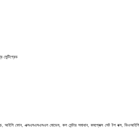
 সেন্টিগ্রেড
ডিএইচ, আইপি ফোন, এক্সএসএসএসএল মোডেম,
কল সেন্টার সমাধান, কমপ্লেক্স সেট টপ বক্স, ভিওআইপ