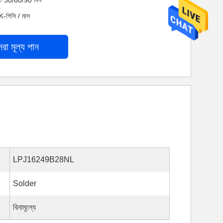
নেট 30/60/90 দিন
K-পিসি / মাস
েরা মূল্য পান
LPJ16249B28NL
Solder
বিনামূল্যে