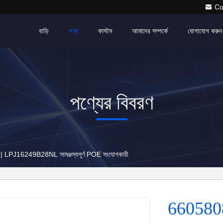
Co
বাড়ি
পণ্য
কাস্টম
আমাদের সম্পর্কে
যোগাযোগ করুন
পণ্যের বিবরণ
6605808-1 RJ45 মডুলার জ্যাক | LPJ16249B28NL সামঞ্জস্যপূর্ণ POE সংযোগকারী
6605808