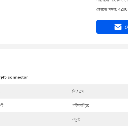
পরিশোধের শর্ত: টিটি, 
যোগানের ক্ষমতা: 4200
স
 rj45 connector
1
পি / এন:
টি
পরিসমাপ্তি:
নমুনা: