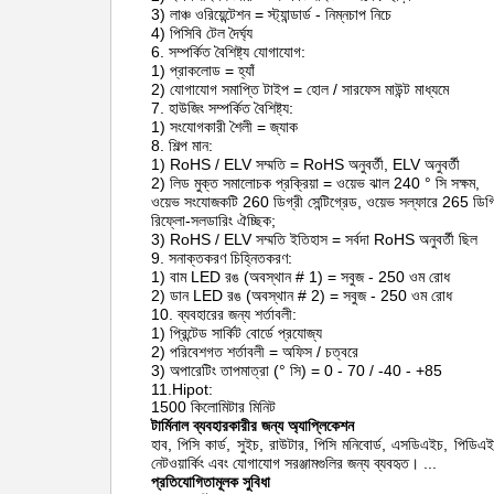
3) লাঞ্চ ওরিয়েন্টেশন = স্ট্যান্ডার্ড - নিম্নচাপ নিচে
4) পিসিবি টেল দৈর্ঘ্য
6. সম্পর্কিত বৈশিষ্ট্য যোগাযোগ:
1) প্রাকলোড = হ্যাঁ
2) যোগাযোগ সমাপ্তি টাইপ = হোল / সারফেস মাউন্ট মাধ্যমে
7. হাউজিং সম্পর্কিত বৈশিষ্ট্য:
1) সংযোগকারী শৈলী = জ্যাক
8. শিল্প মান:
1) RoHS / ELV সম্মতি = RoHS অনুবর্তী, ELV অনুবর্তী
2) লিড মুক্ত সমালোচক প্রক্রিয়া = ওয়েভ ঝাল 240 ° সি সক্ষম,
ওয়েভ সংযোজকটি 260 ডিগ্রী সেন্টিগ্রেড, ওয়েভ সল্ফারে 265 ডিগ্রি
রিফ্লো-সলডারিং ঐচ্ছিক;
3) RoHS / ELV সম্মতি ইতিহাস = সর্বদা RoHS অনুবর্তী ছিল
9. সনাক্তকরণ চিহ্নিতকরণ:
1) বাম LED রঙ (অবস্থান # 1) = সবুজ - 250 ওম রোধ
2) ডান LED রঙ (অবস্থান # 2) = সবুজ - 250 ওম রোধ
10. ব্যবহারের জন্য শর্তাবলী:
1) প্রিন্টেড সার্কিট বোর্ডে প্রযোজ্য
2) পরিবেশগত শর্তাবলী = অফিস / চত্বরে
3) অপারেটিং তাপমাত্রা (° সি) = 0 - 70 / -40 - +85
11.Hipot:
1500 কিলোমিটার মিনিট
টার্মিনাল ব্যবহারকারীর জন্য অ্যাপ্লিকেশন
হাব, পিসি কার্ড, সুইচ, রাউটার, পিসি মনিবোর্ড, এসডিএইচ, পি
নেটওয়ার্কিং এবং যোগাযোগ সরঞ্জামগুলির জন্য ব্যবহৃত।
...
প্রতিযোগিতামূলক সুবিধা