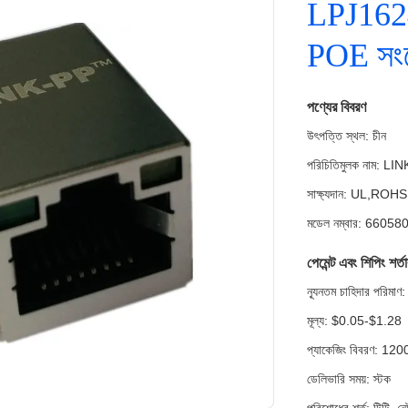
LPJ1624
POE সংয
পণ্যের বিবরণ
উৎপত্তি স্থল: চীন
পরিচিতিমুলক নাম: LI
সাক্ষ্যদান: UL,RO
মডেল নম্বার: 66058
পেমেন্ট এবং শিপিং শর্ত
ন্যূনতম চাহিদার পরি
মূল্য: $0.05-$1.28
প্যাকেজিং বিবরণ: 12
ডেলিভারি সময়: স্টক