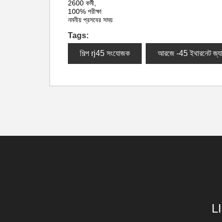
2600 কর্মী,
100% পরীক্ষা
নমনীয় প্রসবের সময়
Tags:
শিল্প rj45 সংযোজক
আরজে -45 ইথারনেট জ্য
L