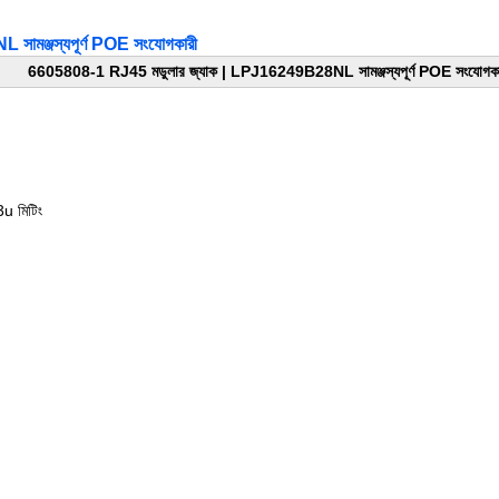
ামঞ্জস্যপূর্ণ POE সংযোগকারী
6605808-1 RJ45 মডুলার জ্যাক |
LPJ16249B28NL সামঞ্জস্যপূর্ণ POE সংযোগকা
3u মিটিং