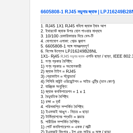
6605808-1 RJ45 মডুলার জ্যাক | LPJ16249B28NL স
1. RJ45 1X1 RJ45 মহিলা জ্যাক ট্যাব আপ
2. ইথারনেট জ্যাক উপর হোল পাওয়ার মাধ্যমে
3. 10/100 রেফারিফায়ার দিয়ে বেস-টি
4. যোগাযোগ এলাকা: গোল্ড ফ্ল্যাশ
5. 6605808-1 সঙ্গে সামঞ্জস্যপূর্ণ
6. বিশেষ উল্লেখ LPJ16249B28NL
1X1-
Rj45
এলডি
ছাড়া / ছাড়া, IEEE 802.
RJ45 মডুলার জ্যাক
1. পণ্য প্রকার বৈশিষ্ট্য:
1) পণ্য প্রকার = সংযোগকারী
2) জ্যাক টাইপ = RJ45
3) প্রোফাইল = স্ট্যান্ডার্ড
4) পিসিবি মাউন্ট ওরিয়েন্টেশন = সাইড এন্ট্রি (ডান কোণ)
2. যান্ত্রিক সংযুক্তি:
1) জ্যাক কনফিগারেশন = 1 x 1
3. বৈদ্যুতিক বৈশিষ্ট্য:
1) রক্ষা = হ্যাঁ
4. পরিসমাপ্তি সম্পর্কিত বৈশিষ্ট্য:
1) ইএমআই আঙুল - নিচের = ছাড়া
2) টার্মিন্যাশনের পদ্ধতি = সল্ডার
5. শারীরিক সম্পর্কিত বৈশিষ্ট্য:
1) পোর্ট কনফিগারেশন = একক / মাল্টি
2) ইএমআই ফিংগার - টপ এবং সাইড = সঙ্গে / ছাড়া