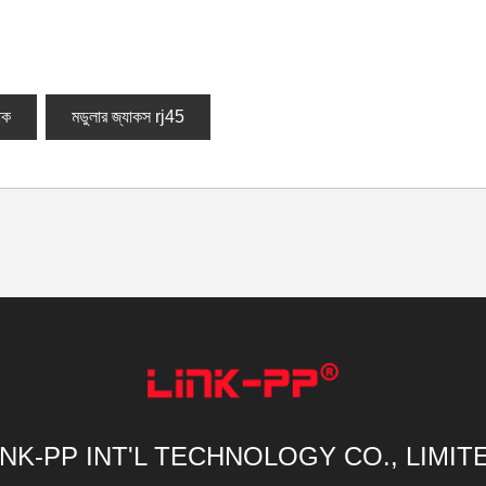
াক
মডুলার জ্যাকস rj45
INK-PP INT'L TECHNOLOGY CO., LIMIT