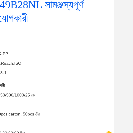
9B28NL সামঞ্জস্যপূর্ণ
োগকারী
NK-PP
HS,Reach,ISO
08-1
াবলী
মাণ: 50/500/1000/25 কে
00pcs carton, 50pcs ট্রে