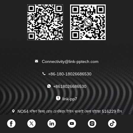
Connectivity@link-pptech.com
+86-180-18026686530
+8618026686530
link-pp7
NO54 দক্ষিণ জিনহু রোড চেনজিয়াং টাউন ঝংকাই জেলা হুইজ়ো 516229 চীন