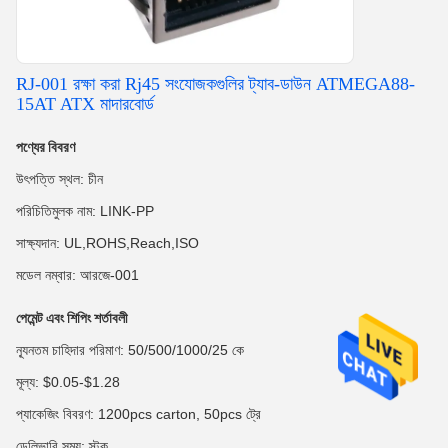
RJ-001 রক্ষা করা Rj45 সংযোজকগুলির ট্যাব-ডাউন ATMEGA88-
15AT ATX মাদারবোর্ড
পণ্যের বিবরণ
উৎপত্তি স্থল: চীন
পরিচিতিমুলক নাম: LINK-PP
সাক্ষ্যদান: UL,ROHS,Reach,ISO
মডেল নম্বার: আরজে-001
পেমেন্ট এবং শিপিং শর্তাবলী
ন্যূনতম চাহিদার পরিমাণ: 50/500/1000/25 কে
মূল্য: $0.05-$1.28
প্যাকেজিং বিবরণ: 1200pcs carton, 50pcs ট্রে
ডেলিভারি সময়: স্টক