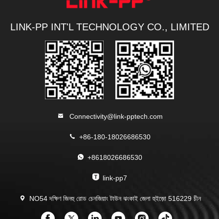
LINK-PP INT'L TECHNOLOGY CO., LIMITED
Connectivity@link-pptech.com
+86-180-18026686530
+8618026686530
link-pp7
NO54 দক্ষিণ জিনহু রোড চেনজিয়াং টাউন ঝংকাই জেলা হুইজ়ো 516229 চীন