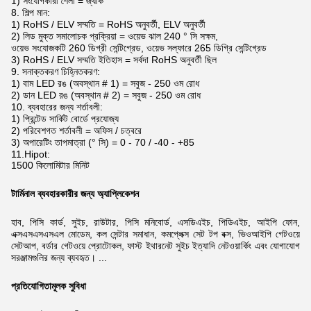
1) সংযোগকারী শৈলী = জ্যাক
8. শিল্প মান:
1) RoHS / ELV সম্মতি = RoHS অনুবর্তী, ELV অনুবর্তী
2) লিড মুক্ত সমালোচক প্রক্রিয়া = ওয়েভ ঝাল 240 ° সি সক্ষম,
ওয়েভ সংযোজকটি 260 ডিগ্রী সেন্টিগ্রেড, ওয়েভ সল্ফারে 265 ডিগ্রি সেন্টিগ্রেড
3) RoHS / ELV সম্মতি ইতিহাস = সর্বদা RoHS অনুবর্তী ছিল
9. সনাক্তকরণ চিহ্নিতকরণ:
1) বাম LED রঙ (অবস্থান # 1) = সবুজ - 250 ওম রোধ
2) ডান LED রঙ (অবস্থান # 2) = সবুজ - 250 ওম রোধ
10. ব্যবহারের জন্য শর্তাবলী:
1) প্রিন্টেড সার্কিট বোর্ডে প্রযোজ্য
2) পরিবেশগত শর্তাবলী = অফিস / চত্বরে
3) অপারেটিং তাপমাত্রা (° সি) = 0 - 70 / -40 - +85
11.Hipot:
1500 কিলোমিটার মিনিট
টার্মিনাল ব্যবহারকারীর জন্য অ্যাপ্লিকেশন
হাব, পিসি কার্ড, সুইচ, রাউটার, পিসি মনিবোর্ড, এসডিএইচ, পিডিএইচ, আইপি ফোন,
এক্সএসএসএসএল মোডেম,
কল সেন্টার সমাধান, কমপ্লেক্স সেট টপ বক্স, ভিওআইপি গেটওয়ে
সেটআপ, বর্ডার গেটওয়ে প্রোটোকল, ফাস্ট ইথারনেট সুইচ
ইত্যাদি নেটওয়ার্কিং এবং যোগাযোগ
সরঞ্জামগুলির জন্য ব্যবহৃত।
...
প্রতিযোগিতামূলক সুবিধা