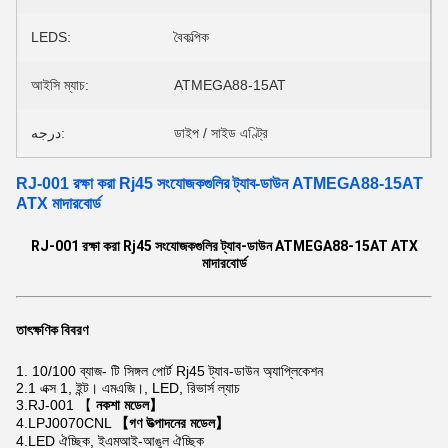
LEDS:
বৈকল্পিক
আইসি ম্যাচ:
ATMEGA88-15AT
درجه:
ডাইপ / সাইড এণ্ট্রি
RJ-001 রক্ষা করা Rj45 সংযোজকগুলির ট্যাব-ডাউন ATMEGA88-15AT
ATX মাদারবোর্ড
RJ-001 রক্ষা করা Rj45 সংযোজকগুলির ট্যাব-ডাউন ATMEGA88-15AT ATX
মাদারবোর্ড
তাৎক্ষণিক বিবরণ
1.
10/100 ব্যাজ- টি সিঙ্গল পোর্ট Rj45 ট্যাব-ডাউন অ্যাপ্লিকেশন
2.1 এক্স 1, ইন্ট। এমএজি।, LED, রিভার্স ল্যাচ
3.RJ-001 【
নকশা মডেল】
4.LPJ0070CNL
【গণ উত্পাদনের মডেল】
4.LED ঐচ্ছিক, ইএমআই-আঙুল ঐচ্ছিক