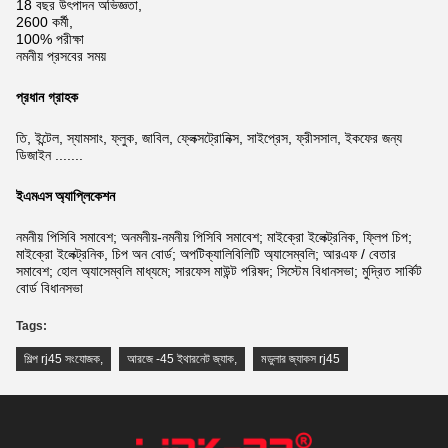
18 বছর উৎপাদন অভিজ্ঞতা,
2600 কর্মী,
100% পরীক্ষা
নমনীয় প্রসবের সময়
প্রধান গ্রাহক
তি, ইন্টেল, স্যামসাং, ফ্লুক, জাবিল, ফ্লেক্সট্রোনিক্স, সাইপ্রেস, ফ্রীসসাল, ইকফের জন্য
ডিজাইন .......
ইএমএস অ্যাপ্লিকেশন
নমনীয় পিসিবি সমাবেশ; অনমনীয়-নমনীয় পিসিবি সমাবেশ; মাইক্রো ইলেক্ট্রনিক, ফ্লিপ চিপ;
মাইক্রো ইলেক্ট্রনিক, চিপ অন বোর্ড; অপটিক্যালিবিলিটি অ্যাসেম্বলি; আরএফ / বেতার
সমাবেশ; হোল অ্যাসেম্বলি মাধ্যমে; সারফেস মাউন্ট পরিষদ; সিস্টেম বিধানসভা; মুদ্রিত সার্কিট
বোর্ড বিধানসভা
Tags:
শিল্প rj45 সংযোজক
,
আরজে -45 ইথারনেট জ্যাক
,
মডুলার জ্যাকস rj45