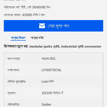
পরিশোধের শর্ত: টিটি, নেট 30/60/90 দিন
যোগানের ক্ষমতা: 4200K-পিসি / মাস
সেরা মূল্য পান
পণ্যের বিবরণ
পণ্যের বর্ণনা
বিশেষভাবে তুলে ধরা:
,
modular jacks rj45
industrial rj45 connector
অংশ সংখ্যা:
আরজে-001
গণউৎপাদন:
LPJ0070CNL
মৌলিক মুনাফেক্টর:
Link-পিপি
প্রয়োগ:
10/100 ভিত্তি-T
পরিসমাপ্তি:
Solder