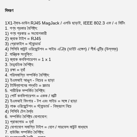
বিবরণ
1X1-ট্যাব-ডাউন RJ45 MagJack / এলডি ছাড়াই, IEEE 802.3 এফ / এ মিটিং
1. পণ্য প্রকার বৈশিষ্ট্য:
1) পণ্য প্রকার = সংযোগকারী
2) জ্যাক টাইপ = RJ45
3) প্রোফাইল = স্ট্যান্ডার্ড
4) পিসিবি মাউন্ট ওরিয়েন্টেশন = সাইড এণ্ট্রি (ডাইট এঙ্গেল) / শীর্ষ এন্ট্রি (উল্লম্ব)
2. যান্ত্রিক সংযুক্তি:
1) জ্যাক কনফিগারেশন = 1 x 1
3. বৈদ্যুতিক বৈশিষ্ট্য:
1) রক্ষা = হ্যাঁ
4. পরিসমাপ্তি সম্পর্কিত বৈশিষ্ট্য:
1) ইএমআই আঙুল - নিচের = ছাড়া
2) টার্মিন্যাশনের পদ্ধতি = সল্ডার
5. শারীরিক সম্পর্কিত বৈশিষ্ট্য:
1) পোর্ট কনফিগারেশন = একক / মাল্টি
2) ইএমআই ফিংগার - টপ এবং সাইড = সঙ্গে / ছাড়া
3) লাঞ্চ ওরিয়েন্টেশন = স্ট্যান্ডার্ড - নিম্নচাপ নিচে
4) পিসিবি টেল দৈর্ঘ্য
6. সম্পর্কিত বৈশিষ্ট্য যোগাযোগ:
1) প্রাকলোড = হ্যাঁ
2) যোগাযোগ সমাপ্তি টাইপ = হোল / সারফেস মাউন্ট মাধ্যমে
7. হাউজিং সম্পর্কিত বৈশিষ্ট্য: