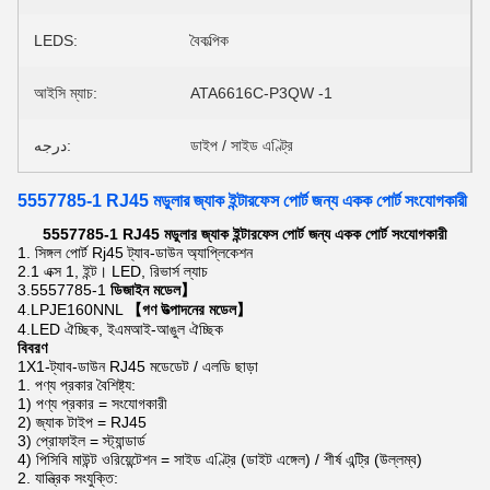
LEDS:
বৈকল্পিক
আইসি ম্যাচ:
ATA6616C-P3QW -1
درجه:
ডাইপ / সাইড এণ্ট্রি
5557785-1 RJ45 মডুলার জ্যাক ইন্টারফেস পোর্ট জন্য একক পোর্ট সংযোগকারী
5557785-1 RJ45 মডুলার জ্যাক ইন্টারফেস পোর্ট জন্য একক পোর্ট সংযোগকারী
1.
সিঙ্গল পোর্ট Rj45 ট্যাব-ডাউন অ্যাপ্লিকেশন
2.1 এক্স 1, ইন্ট। LED, রিভার্স ল্যাচ
3.5557785-1
ডিজাইন মডেল】
4.LPJE160NNL
【গণ উত্পাদনের মডেল】
4.LED ঐচ্ছিক, ইএমআই-আঙুল ঐচ্ছিক
বিবরণ
1X1-ট্যাব-ডাউন RJ45 মডেডেট / এলডি ছাড়া
1. পণ্য প্রকার বৈশিষ্ট্য:
1) পণ্য প্রকার = সংযোগকারী
2) জ্যাক টাইপ = RJ45
3) প্রোফাইল = স্ট্যান্ডার্ড
4) পিসিবি মাউন্ট ওরিয়েন্টেশন = সাইড এণ্ট্রি (ডাইট এঙ্গেল) / শীর্ষ এন্ট্রি (উল্লম্ব)
2. যান্ত্রিক সংযুক্তি: