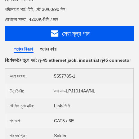
পরিশোধের শর্ত: টিটি, নেট 30/60/90 দিন
যোগানের ক্ষমতা: 4200K-পিসি / মাস
সেরা মূল্য পান
পণ্যের বিবরণ
পণ্যের বর্ণনা
বিশেষভাবে তুলে ধরা:
,
rj-45 ethernet jack
industrial rj45 connector
অংশ সংখ্যা:
5557785-1
চীনে তৈরী:
এস এম-LPJ1014AWNL
মৌলিক মুনাফেক্টর:
Link-পিপি
প্রয়োগ:
CAT5 / 6E
পরিসমাপ্তি:
Solder