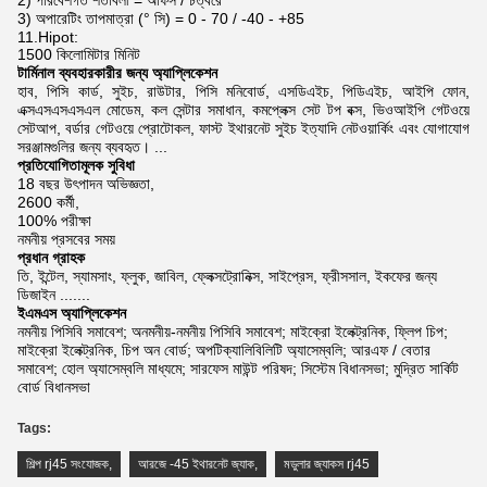
2) পরিবেশগত শর্তাবলী = অফিস / চত্বরে
3) অপারেটিং তাপমাত্রা (° সি) = 0 - 70 / -40 - +85
11.Hipot:
1500 কিলোমিটার মিনিট
টার্মিনাল ব্যবহারকারীর জন্য অ্যাপ্লিকেশন
হাব, পিসি কার্ড, সুইচ, রাউটার, পিসি মনিবোর্ড, এসডিএইচ, পিডিএইচ, আইপি ফোন,
এক্সএসএসএসএল মোডেম,
কল সেন্টার সমাধান, কমপ্লেক্স সেট টপ বক্স, ভিওআইপি গেটওয়ে
সেটআপ, বর্ডার গেটওয়ে প্রোটোকল, ফাস্ট ইথারনেট সুইচ
ইত্যাদি নেটওয়ার্কিং এবং যোগাযোগ
সরঞ্জামগুলির জন্য ব্যবহৃত।
...
প্রতিযোগিতামূলক সুবিধা
18 বছর উৎপাদন অভিজ্ঞতা,
2600 কর্মী,
100% পরীক্ষা
নমনীয় প্রসবের সময়
প্রধান গ্রাহক
তি, ইন্টেল, স্যামসাং, ফ্লুক, জাবিল, ফ্লেক্সট্রোনিক্স, সাইপ্রেস, ফ্রীসসাল, ইকফের জন্য
ডিজাইন .......
ইএমএস অ্যাপ্লিকেশন
নমনীয় পিসিবি সমাবেশ; অনমনীয়-নমনীয় পিসিবি সমাবেশ; মাইক্রো ইলেক্ট্রনিক, ফ্লিপ চিপ;
মাইক্রো ইলেক্ট্রনিক, চিপ অন বোর্ড; অপটিক্যালিবিলিটি অ্যাসেম্বলি; আরএফ / বেতার
সমাবেশ; হোল অ্যাসেম্বলি মাধ্যমে; সারফেস মাউন্ট পরিষদ; সিস্টেম বিধানসভা; মুদ্রিত সার্কিট
বোর্ড বিধানসভা
Tags:
শিল্প rj45 সংযোজক
,
আরজে -45 ইথারনেট জ্যাক
,
মডুলার জ্যাকস rj45