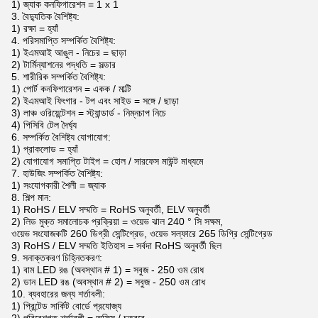
1) জ্যাক কনফিগারেশন = 1 x 1
3. বৈদ্যুতিক বৈশিষ্ট্য:
1) রক্ষা = হ্যাঁ
4. পরিসমাপ্তি সম্পর্কিত বৈশিষ্ট্য:
1) ইএমআই আঙুল - নিচের = ছাড়া
2) টার্মিন্যাশনের পদ্ধতি = সল্ডার
5. শারীরিক সম্পর্কিত বৈশিষ্ট্য:
1) পোর্ট কনফিগারেশন = একক / মাল্টি
2) ইএমআই ফিংগার - টপ এবং সাইড = সঙ্গে / ছাড়া
3) লাঞ্চ ওরিয়েন্টেশন = স্ট্যান্ডার্ড - নিম্নচাপ নিচে
4) পিসিবি টেল দৈর্ঘ্য
6. সম্পর্কিত বৈশিষ্ট্য যোগাযোগ:
1) প্রাকলোড = হ্যাঁ
2) যোগাযোগ সমাপ্তি টাইপ = হোল / সারফেস মাউন্ট মাধ্যমে
7. হাউজিং সম্পর্কিত বৈশিষ্ট্য:
1) সংযোগকারী শৈলী = জ্যাক
8. শিল্প মান:
1) RoHS / ELV সম্মতি = RoHS অনুবর্তী, ELV অনুবর্তী
2) লিড মুক্ত সমালোচক প্রক্রিয়া = ওয়েভ ঝাল 240 ° সি সক্ষম,
ওয়েভ সংযোজকটি 260 ডিগ্রী সেন্টিগ্রেড, ওয়েভ সল্ফারে 265 ডিগ্রি সেন্টিগ্রেড
3) RoHS / ELV সম্মতি ইতিহাস = সর্বদা RoHS অনুবর্তী ছিল
9. সনাক্তকরণ চিহ্নিতকরণ:
1) বাম LED রঙ (অবস্থান # 1) = সবুজ - 250 ওম রোধ
2) ডান LED রঙ (অবস্থান # 2) = সবুজ - 250 ওম রোধ
10. ব্যবহারের জন্য শর্তাবলী:
1) প্রিন্টেড সার্কিট বোর্ডে প্রযোজ্য