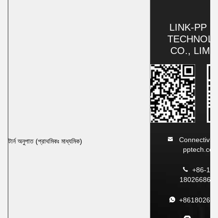
LINK-PP IN
TECHNOL
CO., LIMI
Connectivity
টার্ন অনুপাত (প্রাথমিকঃ মাধ্যমিক)
pptech.co
+86-180
180266865
+861802668