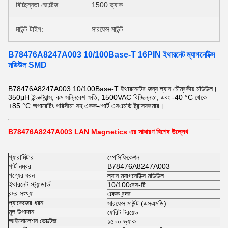
বিচ্ছিন্নতা ভোল্টেজ:
1500 ভ্যাক
মাউন্ট টাইপ:
সারফেস মাউন্ট
B78476A8247A003 10/100Base-T 16PIN ইথারনেট ম্যাগনেটিক্স
মডিউল SMD
B78476A8247A003 10/100Base-T ইথারনেটের জন্য ল্যান চৌম্বকীয় মডিউল।
350μH ইন্ডাক্ট্যান্স, কম সন্নিবেশ ক্ষতি, 1500VAC বিচ্ছিন্নতা, এবং -40 °C থেকে
+85 °C অপারেটিং পরিসীমা সহ একক-পোর্ট এসএমডি ট্রান্সফরমার।
B78476A8247A003 LAN Magnetics এর সাধারণ বিশেষ উল্লেখ
প্যারামিটার
স্পেসিফিকেশন
পার্ট নম্বর
B78476A8247A003
পণ্যের ধরন
ল্যান ম্যাগনেটিক্স মডিউল
ইথারনেট স্ট্যান্ডার্ড
10/100বেস-টি
বন্দর সংখ্যা
একক বন্দর
প্যাকেজের ধরন
সারফেস মাউন্ট (এসএমডি)
মূল উপাদান
ফেরিট টরয়েড
আইসোলেশন ভোল্টেজ
১৫০০ ভ্যাক