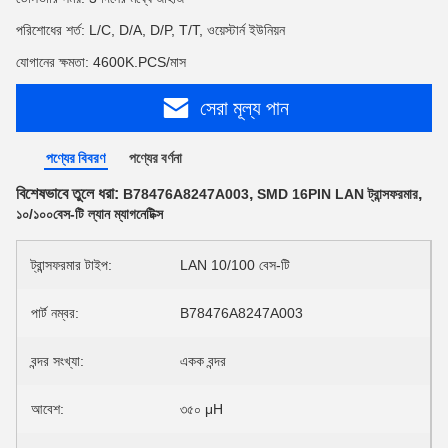
পরিশোধের শর্ত: L/C, D/A, D/P, T/T, ওয়েস্টার্ন ইউনিয়ন
যোগানের ক্ষমতা: 4600K.PCS/মাস
সেরা মূল্য পান
পণ্যের বিবরণ
পণ্যের বর্ণনা
বিশেষভাবে তুলে ধরা:
,
,
B78476A8247A003
SMD 16PIN LAN ট্রান্সফরমার
১০/১০০বেস-টি ল্যান ম্যাগনেটিক্স
ট্রান্সফরমার টাইপ:
LAN 10/100 বেস-টি
পার্ট নম্বর:
B78476A8247A003
বন্দর সংখ্যা:
একক বন্দর
আবেশ:
৩৫০ μH