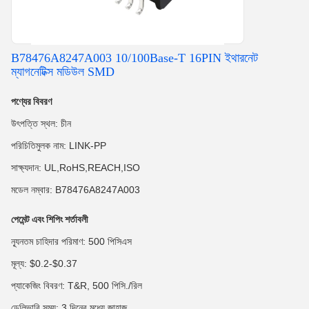
B78476A8247A003 10/100Base-T 16PIN ইথারনেট
ম্যাগনেটিক্স মডিউল SMD
পণ্যের বিবরণ
উৎপত্তি স্থল: চীন
পরিচিতিমুলক নাম: LINK-PP
সাক্ষ্যদান: UL,RoHS,REACH,ISO
মডেল নম্বার: B78476A8247A003
পেমেন্ট এবং শিপিং শর্তাবলী
ন্যূনতম চাহিদার পরিমাণ: 500 পিসিএস
মূল্য: $0.2-$0.37
প্যাকেজিং বিবরণ: T&R, 500 পিসি./রিল
ডেলিভারি সময়: 3 দিনের মধ্যে জাহাজ