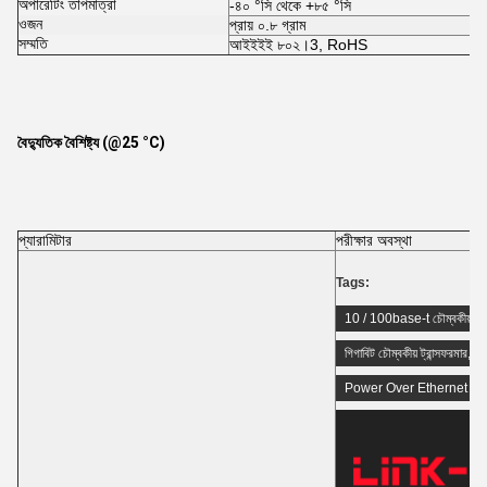
অপারেটিং তাপমাত্রা
-৪০ °সি থেকে +৮৫ °সি
ওজন
প্রায় ০.৮ গ্রাম
সম্মতি
আইইইই ৮০২।3, RoHS
বৈদ্যুতিক বৈশিষ্ট্য (@25 °C)
প্যারামিটার
পরীক্ষার অবস্থা
Tags:
10 / 100base-t চৌম্বকীয়
,
গিগাবিট চৌম্বকীয় ট্রান্সফরমার
,
Power Over Ethernet Tr