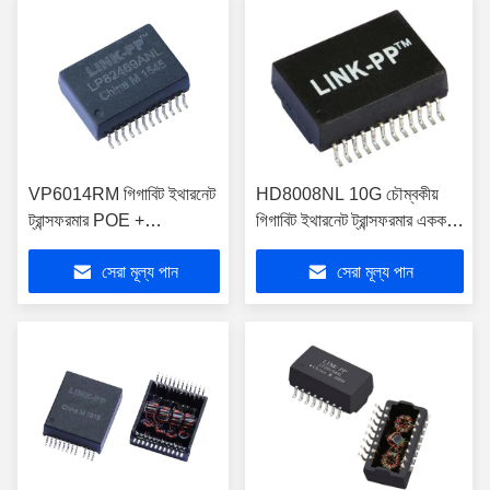
VP6014RM গিগাবিট ইথারনেট
HD8008NL 10G চৌম্বকীয়
ট্রান্সফরমার POE +
গিগাবিট ইথারনেট ট্রান্সফরমার একক
10/100/1000 ব্যাজ-টি 24
পোর্ট SMD LP7008NL
সেরা মূল্য পান
সেরা মূল্য পান
পিন LP82469ANL