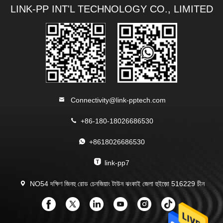
LINK-PP INT'L TECHNOLOGY CO., LIMITED
Connectivity@link-pptech.com
+86-180-18026686530
+8618026686530
link-pp7
NO54 দক্ষিণ জিনহু রোড চেনজিয়াং টাউন ঝংকাই জেলা হুইজ়ো 516229 চীন