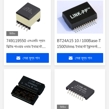
ভিডিও
749119550 এসএমডি ল্যান
BT24A15 10 / 100Base-T
ফিল্টার পাওয়ার ওভার ইথারনেট
1500Vrms ইথারনেট ট্রান্সফর্মারের
ট্রান্সফর্মার LPA4148ANL
উপর শক্তি
সেরা মূল্য পান
সেরা মূল্য পান
ভিডিও