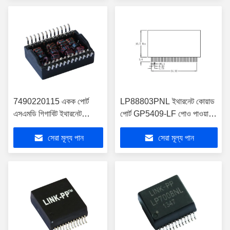
7490220115 একক পোর্ট
LP88803PNL ইথারনেট কোয়াড
এসএমডি গিগাবিট ইথারনেট
পোর্ট GP5409-LF পোও পাওয়ার
ট্রান্সফর্মার পিওই + / পিওই ++
ওভার ইথারনেট
সেরা মূল্য পান
সেরা মূল্য পান
ট্রান্সফর্মার এলপি 82477
এএনএল