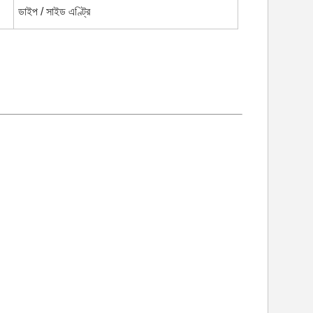
ডাইপ / সাইড এণ্ট্রি