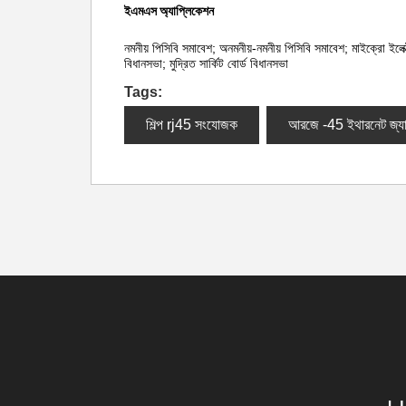
ইএমএস অ্যাপ্লিকেশন
নমনীয় পিসিবি সমাবেশ; অনমনীয়-নমনীয় পিসিবি সমাবেশ; মাইক্রো ইলেক
বিধানসভা; মুদ্রিত সার্কিট বোর্ড বিধানসভা
Tags:
শিল্প rj45 সংযোজক
আরজে -45 ইথারনেট জ্য