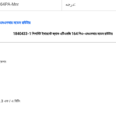
64PA-Mnr
درجه:
-এমএনআর মডেম রাউটার
1840433-1 গিগাবিট ইথারনেট জ্যাক এটিএমজি 164 পিএ-এমএনআর মডেম রাউটার
িকেশন
3 এফ / এ মিটিং