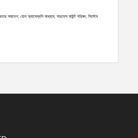
েতার সমাবেশ; হোল অ্যাসেম্বলি মাধ্যমে; সারফেস মাউন্ট পরিষদ; সিস্টেম