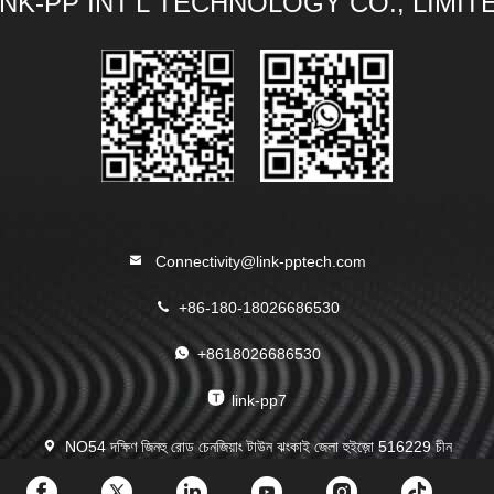
INK-PP INT'L TECHNOLOGY CO., LIMIT
Connectivity@link-pptech.com
+86-180-18026686530
+8618026686530
link-pp7
NO54 দক্ষিণ জিনহু রোড চেনজিয়াং টাউন ঝংকাই জেলা হুইজ়ো 516229 চীন