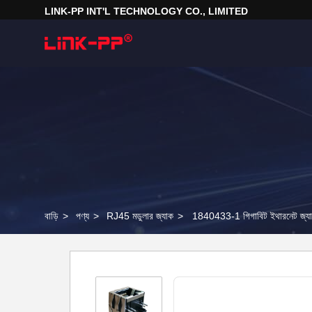
LINK-PP INT'L TECHNOLOGY CO., LIMITED
বাড়ি
>
পণ্য
>
RJ45 মডুলার জ্যাক
>
1840433-1 গিগাবিট ইথারনেট জ্য