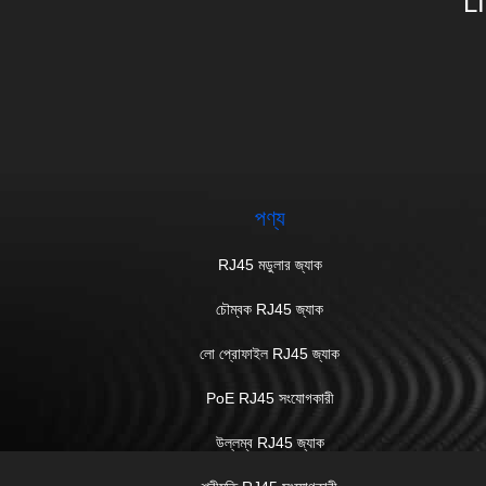
L
পণ্য
RJ45 মডুলার জ্যাক
চৌম্বক RJ45 জ্যাক
লো প্রোফাইল RJ45 জ্যাক
PoE RJ45 সংযোগকারী
উল্লম্ব RJ45 জ্যাক