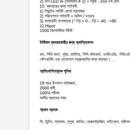
2) ডান LED রঙ (অবস্থান # 2) = সবুজ - 250 ওম রোধ
10. ব্যবহারের জন্য শর্তাবলী:
1) প্রিন্টেড সার্কিট বোর্ডে প্রযোজ্য
2) পরিবেশগত শর্তাবলী = অফিস / চত্বরে
3) অপারেটিং তাপমাত্রা (° সি) = 0 - 70 / -40 - +85
11.Hipot:
1500 কিলোমিটার মিনিট
টার্মিনাল ব্যবহারকারীর জন্য অ্যাপ্লিকেশন
হাব, পিসি কার্ড, সুইচ, রাউটার, পিসি মনিবোর্ড, এসডিএইচ, পি
নেটওয়ার্কিং এবং যোগাযোগ সরঞ্জামগুলির জন্য ব্যবহৃত।
...
প্রতিযোগিতামূলক সুবিধা
18 বছর উৎপাদন অভিজ্ঞতা,
2600 কর্মী,
100% পরীক্ষা
নমনীয় প্রসবের সময়
প্রধান গ্রাহক
তি, ইন্টেল, স্যামসাং, ফ্লুক, জাবিল, ফ্লেক্সট্রোনিক্স, সাইপ্রেস, ফ্র