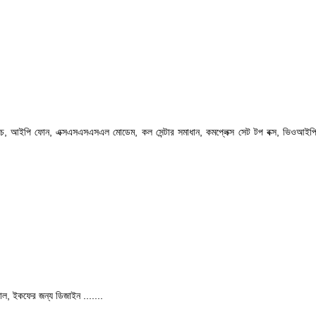
ডিএইচ, আইপি ফোন, এক্সএসএসএসএল মোডেম,
কল সেন্টার সমাধান, কমপ্লেক্স সেট টপ বক্স, ভিওআইপ
ীসসাল, ইকফের জন্য ডিজাইন .......