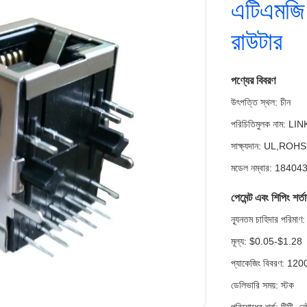
এটিএমজি
রাউটার
পণ্যের বিবরণ
উৎপত্তি স্থল: চীন
পরিচিতিমুলক নাম: LI
সাক্ষ্যদান: UL,RO
মডেল নম্বার: 18404
পেমেন্ট এবং শিপিং শর্ত
ন্যূনতম চাহিদার পরি
মূল্য: $0.05-$1.28
প্যাকেজিং বিবরণ: 12
ডেলিভারি সময়: স্টক