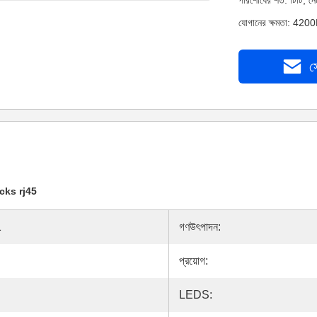
পরিশোধের শর্ত: টিটি, 
যোগানের ক্ষমতা: 4200
স
cks rj45
1
গণউৎপাদন:
প্রয়োগ:
LEDS: