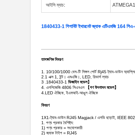
আইসি ম্যাচ:
ATMEGA1
1840433-1 গিগাবিট ইথারনেট জ্যাক এটিএমজি 164 পিএ
তাৎক্ষণিক বিবরণ
1.
10/100/1000 বেস-টি সিঙ্গল পোর্ট Rj45 ট্যাব-ডাউন অ্যাপ্ল
2.1 এক্স 1, ইন্ট। এমএজি।, LED, রিভার্স ল্যাচ
3 .1840433-1
ডিজাইন মডেল】
4. এলপিজেজি 4806 সিএনএল
【গণ উৎপাদন মডেল】
4.LED ঐচ্ছিক, ইএমআই-আঙুল ঐচ্ছিক
বিবরণ
1X1-ট্যাব-ডাউন RJ45 Magjack / এলডি ছাড়াই, IEEE 802.
1. পণ্য প্রকার বৈশিষ্ট্য:
1) পণ্য প্রকার = সংযোগকারী
2) জ্যাক টাইপ = RJ45