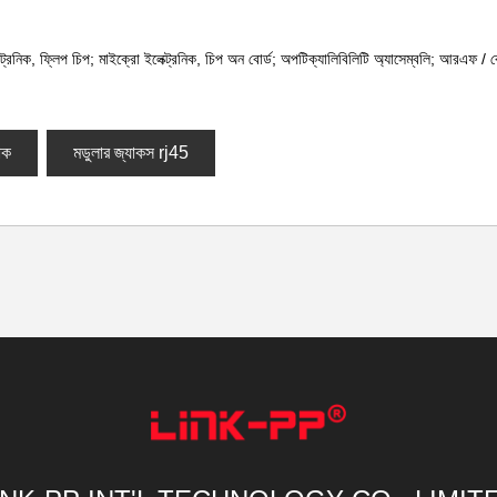
্ট্রনিক, ফ্লিপ চিপ; মাইক্রো ইলেক্ট্রনিক, চিপ অন বোর্ড; অপটিক্যালিবিলিটি অ্যাসেম্বলি; আরএফ / ব
াক
মডুলার জ্যাকস rj45