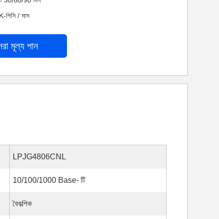
নেট 30/60/90 দিন
K-পিসি / মাস
েরা মূল্য পান
LPJG4806CNL
10/100/1000 Base- টি
বৈকল্পিক