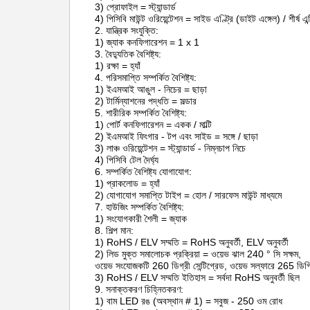
3) প্রোফাইল = স্ট্যান্ডার্ড
4) পিসিবি মাউন্ট ওরিয়েন্টেশন = সাইড এণ্ট্রি (ডাইট এঙ্গেল) / শীর্ষ এন্
2. যান্ত্রিক সংযুক্তি:
1) জ্যাক কনফিগারেশন = 1 x 1
3. বৈদ্যুতিক বৈশিষ্ট্য:
1) রক্ষা = হ্যাঁ
4. পরিসমাপ্তি সম্পর্কিত বৈশিষ্ট্য:
1) ইএমআই আঙুল - নিচের = ছাড়া
2) টার্মিন্যাশনের পদ্ধতি = সল্ডার
5. শারীরিক সম্পর্কিত বৈশিষ্ট্য:
1) পোর্ট কনফিগারেশন = একক / মাল্টি
2) ইএমআই ফিংগার - টপ এবং সাইড = সঙ্গে / ছাড়া
3) লাঞ্চ ওরিয়েন্টেশন = স্ট্যান্ডার্ড - নিম্নচাপ নিচে
4) পিসিবি টেল দৈর্ঘ্য
6. সম্পর্কিত বৈশিষ্ট্য যোগাযোগ:
1) প্রাকলোড = হ্যাঁ
2) যোগাযোগ সমাপ্তি টাইপ = হোল / সারফেস মাউন্ট মাধ্যমে
7. হাউজিং সম্পর্কিত বৈশিষ্ট্য:
1) সংযোগকারী শৈলী = জ্যাক
8. শিল্প মান:
1) RoHS / ELV সম্মতি = RoHS অনুবর্তী, ELV অনুবর্তী
2) লিড মুক্ত সমালোচক প্রক্রিয়া = ওয়েভ ঝাল 240 ° সি সক্ষম,
ওয়েভ সংযোজকটি 260 ডিগ্রী সেন্টিগ্রেড, ওয়েভ সল্ফারে 265 ডিগ্রি
3) RoHS / ELV সম্মতি ইতিহাস = সর্বদা RoHS অনুবর্তী ছিল
9. সনাক্তকরণ চিহ্নিতকরণ:
1) বাম LED রঙ (অবস্থান # 1) = সবুজ - 250 ওম রোধ