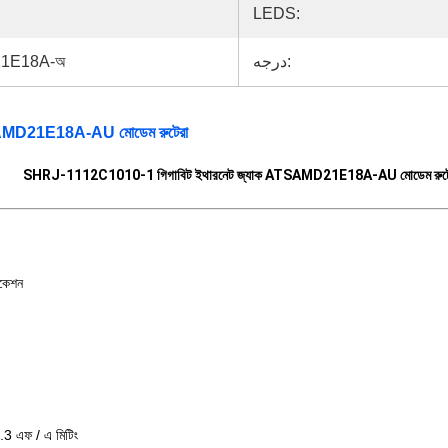
LEDS:
1E18A-অ
درجه:
SAMD21E18A-AU মোডেম রুটেরা
SHRJ-1112C1010-1 গিগাবিট ইথারনেট জ্যাক ATSAMD21E18A-AU মোডেম রুটে
িকেশন
3 এফ / এ মিটিং