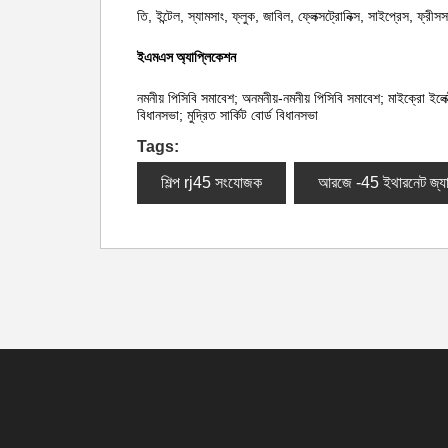
তি, ইন্টেল, স্যামসাং, ফ্লুক, জাবিল, ফ্লেক্সট্রোনিক্স, সাইপ্রেস, ফ্র
ইএমএস অ্যাপ্লিকেশন
নমনীয় পিসিবি সমাবেশ; অনমনীয়-নমনীয় পিসিবি সমাবেশ; মাইক্রো ইলেক
বিধানসভা; মুদ্রিত সার্কিট বোর্ড বিধানসভা
Tags:
শিল্প rj45 সংযোজক
আরজে -45 ইথারনেট জ্য