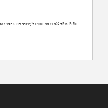
েতার সমাবেশ; হোল অ্যাসেম্বলি মাধ্যমে; সারফেস মাউন্ট পরিষদ; সিস্টেম