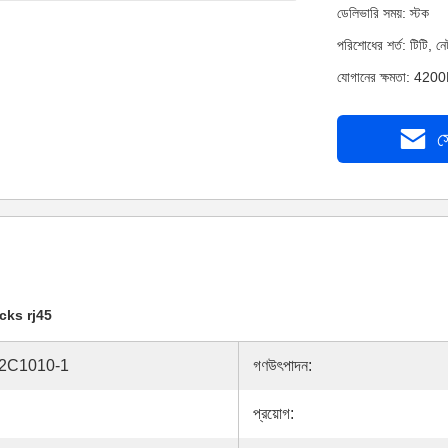
ডেলিভারি সময়: স্টক
পরিশোধের শর্ত: টিটি, 
যোগানের ক্ষমতা: 4200
স
cks rj45
2C1010-1
গণউৎপাদন:
প্রয়োগ: