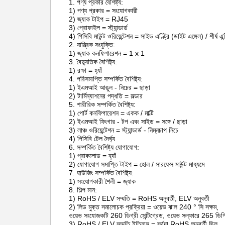
1. পণ্য প্রকার বৈশিষ্ট্য:
1) পণ্য প্রকার = সংযোগকারী
2) জ্যাক টাইপ = RJ45
3) প্রোফাইল = স্ট্যান্ডার্ড
4) পিসিবি মাউন্ট ওরিয়েন্টেশন = সাইড এণ্ট্রি (ডাইট এঙ্গেল) / শীর্ষ এন্
2. যান্ত্রিক সংযুক্তি:
1) জ্যাক কনফিগারেশন = 1 x 1
3. বৈদ্যুতিক বৈশিষ্ট্য:
1) রক্ষা = হ্যাঁ
4. পরিসমাপ্তি সম্পর্কিত বৈশিষ্ট্য:
1) ইএমআই আঙুল - নিচের = ছাড়া
2) টার্মিন্যাশনের পদ্ধতি = সল্ডার
5. শারীরিক সম্পর্কিত বৈশিষ্ট্য:
1) পোর্ট কনফিগারেশন = একক / মাল্টি
2) ইএমআই ফিংগার - টপ এবং সাইড = সঙ্গে / ছাড়া
3) লাঞ্চ ওরিয়েন্টেশন = স্ট্যান্ডার্ড - নিম্নচাপ নিচে
4) পিসিবি টেল দৈর্ঘ্য
6. সম্পর্কিত বৈশিষ্ট্য যোগাযোগ:
1) প্রাকলোড = হ্যাঁ
2) যোগাযোগ সমাপ্তি টাইপ = হোল / সারফেস মাউন্ট মাধ্যমে
7. হাউজিং সম্পর্কিত বৈশিষ্ট্য:
1) সংযোগকারী শৈলী = জ্যাক
8. শিল্প মান:
1) RoHS / ELV সম্মতি = RoHS অনুবর্তী, ELV অনুবর্তী
2) লিড মুক্ত সমালোচক প্রক্রিয়া = ওয়েভ ঝাল 240 ° সি সক্ষম,
ওয়েভ সংযোজকটি 260 ডিগ্রী সেন্টিগ্রেড, ওয়েভ সল্ফারে 265 ডিগ্রি
3) RoHS / ELV সম্মতি ইতিহাস = সর্বদা RoHS অনুবর্তী ছিল