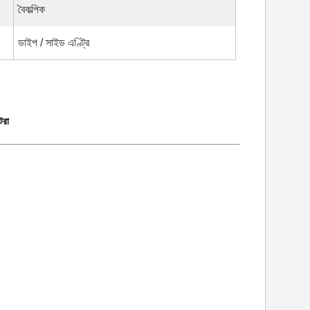
বৈকল্পিক
ডাইপ / সাইড এণ্ট্রি
রা