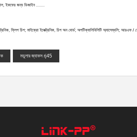
ীসসাল, ইকফের জন্য ডিজাইন .......
্ট্রনিক, ফ্লিপ চিপ; মাইক্রো ইলেক্ট্রনিক, চিপ অন বোর্ড; অপটিক্যালিবিলিটি অ্যাসেম্বলি; আরএফ / ব
াক
মডুলার জ্যাকস rj45