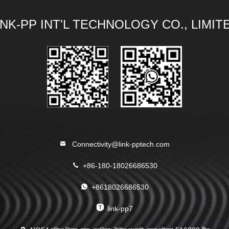
INK-PP INT'L TECHNOLOGY CO., LIMIT
Connectivity@link-pptech.com
+86-180-18026686530
+8618026686530
link-pp7