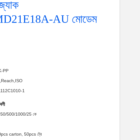
জ্যাক
D21E18A-AU মোডেম
NK-PP
HS,Reach,ISO
J-1112C1010-1
াবলী
মাণ: 50/500/1000/25 কে
00pcs carton, 50pcs ট্রে