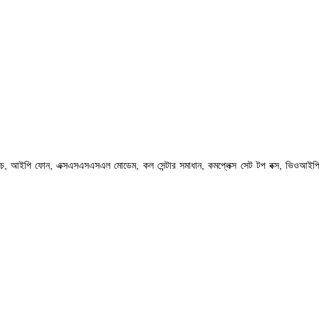
ডিএইচ, আইপি ফোন, এক্সএসএসএসএল মোডেম,
কল সেন্টার সমাধান, কমপ্লেক্স সেট টপ বক্স, ভিওআইপ