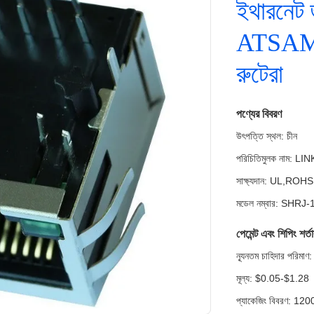
ইথারনেট 
ATSAM
রুটেরা
পণ্যের বিবরণ
উৎপত্তি স্থল: চীন
পরিচিতিমুলক নাম: LI
সাক্ষ্যদান: UL,RO
মডেল নম্বার: SHR
পেমেন্ট এবং শিপিং শর্ত
ন্যূনতম চাহিদার পরি
মূল্য: $0.05-$1.28
প্যাকেজিং বিবরণ: 12