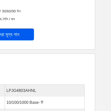
নেট 30/60/90 দিন
K-পিসি / মাস
েরা মূল্য পান
LPJG4803AHNL
10/100/1000 Base- টি