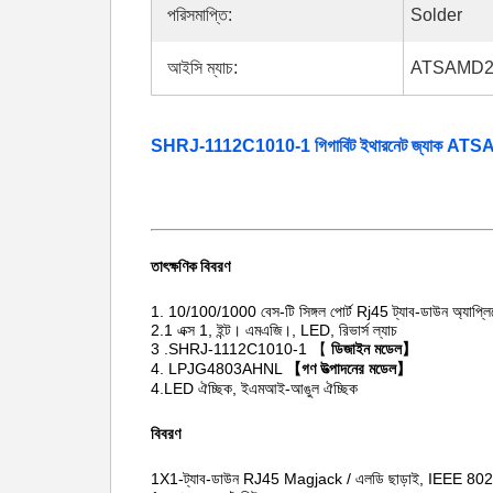
পরিসমাপ্তি:
Solder
আইসি ম্যাচ:
ATSAMD2
SHRJ-1112C1010-1 গিগাবিট ইথারনেট জ্যাক AT
তাৎক্ষণিক বিবরণ
1.
10/100/1000 বেস-টি সিঙ্গল পোর্ট Rj45 ট্যাব-ডাউন অ্যাপ্ল
2.1 এক্স 1, ইন্ট। এমএজি।, LED, রিভার্স ল্যাচ
3 .SHRJ-1112C1010-1 【
ডিজাইন মডেল】
4. LPJG4803AHNL
【গণ উত্পাদনের মডেল】
4.LED ঐচ্ছিক, ইএমআই-আঙুল ঐচ্ছিক
বিবরণ
1X1-ট্যাব-ডাউন RJ45 Magjack / এলডি ছাড়াই, IEEE 802.