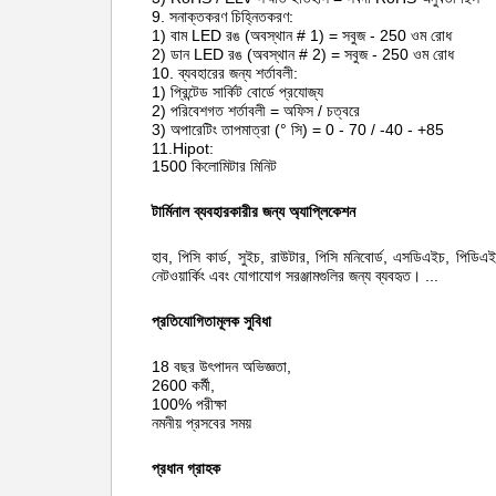
9. সনাক্তকরণ চিহ্নিতকরণ:
1) বাম LED রঙ (অবস্থান # 1) = সবুজ - 250 ওম রোধ
2) ডান LED রঙ (অবস্থান # 2) = সবুজ - 250 ওম রোধ
10. ব্যবহারের জন্য শর্তাবলী:
1) প্রিন্টেড সার্কিট বোর্ডে প্রযোজ্য
2) পরিবেশগত শর্তাবলী = অফিস / চত্বরে
3) অপারেটিং তাপমাত্রা (° সি) = 0 - 70 / -40 - +85
11.Hipot:
1500 কিলোমিটার মিনিট
টার্মিনাল ব্যবহারকারীর জন্য অ্যাপ্লিকেশন
হাব, পিসি কার্ড, সুইচ, রাউটার, পিসি মনিবোর্ড, এসডিএইচ, পি
নেটওয়ার্কিং এবং যোগাযোগ সরঞ্জামগুলির জন্য ব্যবহৃত।
...
প্রতিযোগিতামূলক সুবিধা
18 বছর উৎপাদন অভিজ্ঞতা,
2600 কর্মী,
100% পরীক্ষা
নমনীয় প্রসবের সময়
প্রধান গ্রাহক