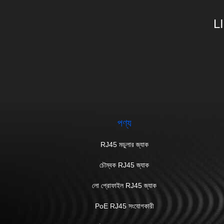
L
পণ্য
RJ45 মডুলার জ্যাক
চৌম্বক RJ45 জ্যাক
লো প্রোফাইল RJ45 জ্যাক
PoE RJ45 সংযোগকারী