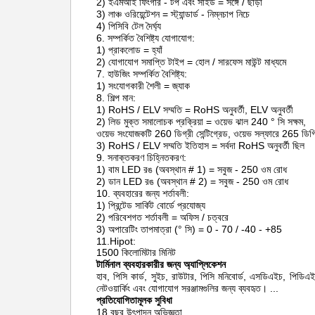
2) ইএমআই ফিংগার - টপ এবং সাইড = সঙ্গে / ছাড়া
3) লাঞ্চ ওরিয়েন্টেশন = স্ট্যান্ডার্ড - নিম্নচাপ নিচে
4) পিসিবি টেল দৈর্ঘ্য
6. সম্পর্কিত বৈশিষ্ট্য যোগাযোগ:
1) প্রাকলোড = হ্যাঁ
2) যোগাযোগ সমাপ্তি টাইপ = হোল / সারফেস মাউন্ট মাধ্যমে
7. হাউজিং সম্পর্কিত বৈশিষ্ট্য:
1) সংযোগকারী শৈলী = জ্যাক
8. শিল্প মান:
1) RoHS / ELV সম্মতি = RoHS অনুবর্তী, ELV অনুবর্তী
2) লিড মুক্ত সমালোচক প্রক্রিয়া = ওয়েভ ঝাল 240 ° সি সক্ষম,
ওয়েভ সংযোজকটি 260 ডিগ্রী সেন্টিগ্রেড, ওয়েভ সল্ফারে 265 ডিগ্রি
3) RoHS / ELV সম্মতি ইতিহাস = সর্বদা RoHS অনুবর্তী ছিল
9. সনাক্তকরণ চিহ্নিতকরণ:
1) বাম LED রঙ (অবস্থান # 1) = সবুজ - 250 ওম রোধ
2) ডান LED রঙ (অবস্থান # 2) = সবুজ - 250 ওম রোধ
10. ব্যবহারের জন্য শর্তাবলী:
1) প্রিন্টেড সার্কিট বোর্ডে প্রযোজ্য
2) পরিবেশগত শর্তাবলী = অফিস / চত্বরে
3) অপারেটিং তাপমাত্রা (° সি) = 0 - 70 / -40 - +85
11.Hipot:
1500 কিলোমিটার মিনিট
টার্মিনাল ব্যবহারকারীর জন্য অ্যাপ্লিকেশন
হাব, পিসি কার্ড, সুইচ, রাউটার, পিসি মনিবোর্ড, এসডিএইচ, পি
নেটওয়ার্কিং এবং যোগাযোগ সরঞ্জামগুলির জন্য ব্যবহৃত।
...
প্রতিযোগিতামূলক সুবিধা
18 বছর উৎপাদন অভিজ্ঞতা,