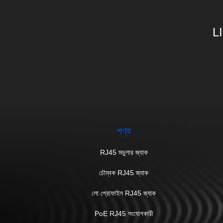
L
পণ্য
RJ45 মডুলার জ্যাক
চৌম্বক RJ45 জ্যাক
লো প্রোফাইল RJ45 জ্যাক
PoE RJ45 সংযোগকারী