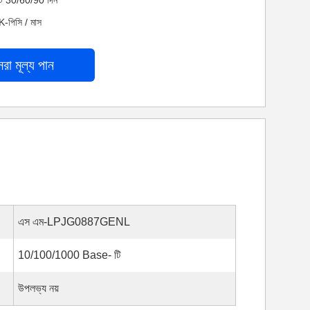
নেট 30/60/90 দিন
K-পিসি / মাস
েরা মূল্য পান
এস এম-LPJG0887GENL
10/100/1000 Base- টি
উপলভ্য নয়