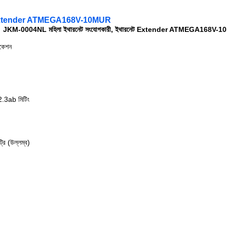
নেট Extender ATMEGA168V-10MUR
JKM-0004NL মহিলা ইথারনেট সংযোগকারী, ইথারনেট Extender ATMEGA168V-
িকেশন
.3ab মিটিং
ট্রি (উল্লম্ব)