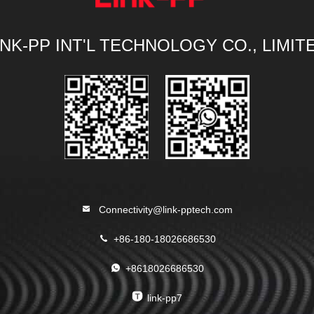
INK-PP INT'L TECHNOLOGY CO., LIMIT
Connectivity@link-pptech.com
+86-180-18026686530
+8618026686530
link-pp7