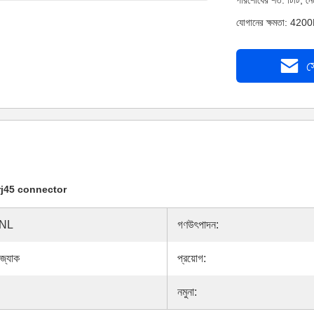
পরিশোধের শর্ত: টিটি, 
যোগানের ক্ষমতা: 4200
স
 rj45 connector
4NL
গণউৎপাদন:
জ্যাক
প্রয়োগ:
নমুনা: