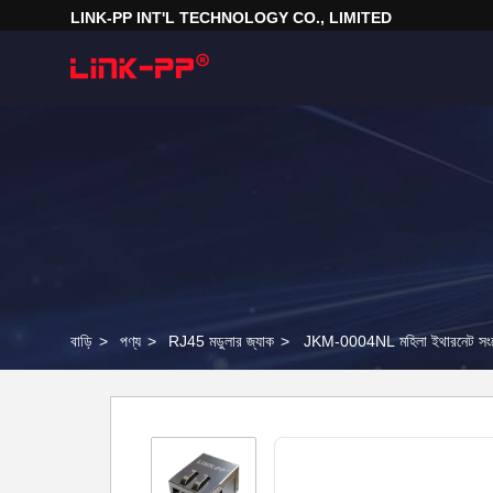
LINK-PP INT'L TECHNOLOGY CO., LIMITED
বাড়ি
>
পণ্য
>
RJ45 মডুলার জ্যাক
>
JKM-0004NL মহিলা ইথারনেট 