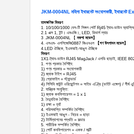
JKM-0004NL মহিলা ইথারনেট সংযোগকারী, ইথার
তাৎক্ষণিক বিবরণ
1.
10/100/1000 বেস-টি সিঙ্গল পোর্ট Rj45 ট্যাব-ডাউন অ্যাপ্ল
2.1 এক্স 1, ইন্ট। এমএজি।, LED, রিভার্স ল্যাচ
3 .JKM-0004NL 【
নকশা মডেল】
4. এসএম- এলপিজেজি0887 জিএনএল
【গণ উৎপাদন মডেল】
4.LED ঐচ্ছিক, ইএমআই-আঙুল ঐচ্ছিক
বিবরণ
1X1-ট্যাব-ডাউন RJ45 MagJack / এলডি ছাড়াই, IEEE 802
1. পণ্য প্রকার বৈশিষ্ট্য:
1) পণ্য প্রকার = সংযোগকারী
2) জ্যাক টাইপ = RJ45
3) প্রোফাইল = স্ট্যান্ডার্ড
4) পিসিবি মাউন্ট ওরিয়েন্টেশন = সাইড এণ্ট্রি (ডাইট এঙ্গেল) / শীর্ষ এন্
2. যান্ত্রিক সংযুক্তি:
1) জ্যাক কনফিগারেশন = 1 x 1
3. বৈদ্যুতিক বৈশিষ্ট্য:
1) রক্ষা = হ্যাঁ
4. পরিসমাপ্তি সম্পর্কিত বৈশিষ্ট্য:
1) ইএমআই আঙুল - নিচের = ছাড়া
2) টার্মিন্যাশনের পদ্ধতি = সল্ডার
5. শারীরিক সম্পর্কিত বৈশিষ্ট্য:
1) পোর্ট কনফিগারেশন = একক / মাল্টি