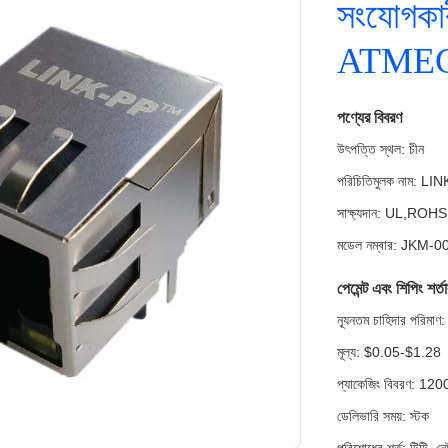
সংযোগকা
ATME
পণ্যের বিবরণ
উৎপত্তি স্থল: চীন
পরিচিতিমুলক নাম: LI
সাক্ষ্যদান: UL,RO
মডেল নম্বার: JKM-
পেমেন্ট এবং শিপিং শর্ত
ন্যূনতম চাহিদার পরি
মূল্য: $0.05-$1.28
প্যাকেজিং বিবরণ: 12
ডেলিভারি সময়: স্টক