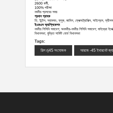
2600 কর্মী,
100% পরীক্ষা
নমনীয় প্রসবের সময়
প্রধান গ্রাহক
তি, ইন্টেল, স্যামসাং, ফ্লুক, জাবিল, ফ্লেক্সট্রোনিক্স, সাইপ্রেস, ফ্র
ইএমএস অ্যাপ্লিকেশন
নমনীয় পিসিবি সমাবেশ; অনমনীয়-নমনীয় পিসিবি সমাবেশ; মাইক্রো ইলেক
বিধানসভা; মুদ্রিত সার্কিট বোর্ড বিধানসভা
Tags:
শিল্প rj45 সংযোজক
আরজে -45 ইথারনেট জ্য