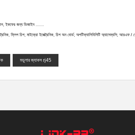
ীসসাল, ইকফের জন্য ডিজাইন .......
্ট্রনিক, ফ্লিপ চিপ; মাইক্রো ইলেক্ট্রনিক, চিপ অন বোর্ড; অপটিক্যালিবিলিটি অ্যাসেম্বলি; আরএফ / ব
াক
মডুলার জ্যাকস rj45