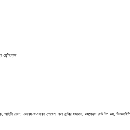
 সেন্টিগ্রেড
ডিএইচ, আইপি ফোন, এক্সএসএসএসএল মোডেম,
কল সেন্টার সমাধান, কমপ্লেক্স সেট টপ বক্স, ভিওআইপ