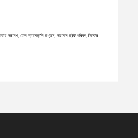
েতার সমাবেশ; হোল অ্যাসেম্বলি মাধ্যমে; সারফেস মাউন্ট পরিষদ; সিস্টেম