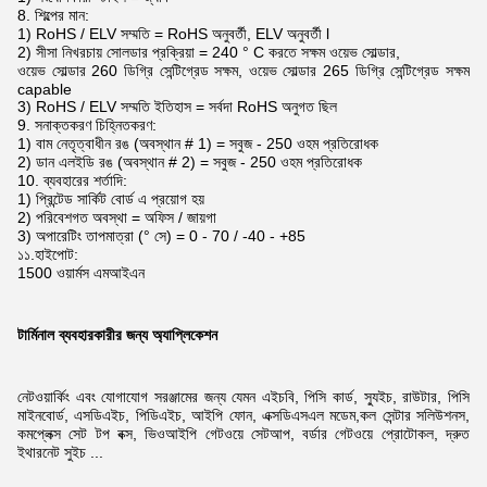
8. শিল্পের মান:
1) RoHS / ELV সম্মতি = RoHS অনুবর্তী, ELV অনুবর্তী l
2) সীসা নিখরচায় সোলডার প্রক্রিয়া = 240 ° C করতে সক্ষম ওয়েভ সোল্ডার,
ওয়েভ সোল্ডার 260 ডিগ্রি সেন্টিগ্রেড সক্ষম, ওয়েভ সোল্ডার 265 ডিগ্রি সেন্টিগ্রেড সক্ষম
capable
3) RoHS / ELV সম্মতি ইতিহাস = সর্বদা RoHS অনুগত ছিল
9. সনাক্তকরণ চিহ্নিতকরণ:
1) বাম নেতৃত্বাধীন রঙ (অবস্থান # 1) = সবুজ - 250 ওহম প্রতিরোধক
2) ডান এলইডি রঙ (অবস্থান # 2) = সবুজ - 250 ওহম প্রতিরোধক
10. ব্যবহারের শর্তাদি:
1) প্রিন্টেড সার্কিট বোর্ড এ প্রয়োগ হয়
2) পরিবেশগত অবস্থা = অফিস / জায়গা
3) অপারেটিং তাপমাত্রা (° সে) = 0 - 70 / -40 - +85
১১.হাইপোট:
1500 ওয়ার্মস এমআইএন
টার্মিনাল ব্যবহারকারীর জন্য অ্যাপ্লিকেশন
নেটওয়ার্কিং এবং যোগাযোগ সরঞ্জামের জন্য যেমন এইচবি, পিসি কার্ড, স্যুইচ, রাউটার, পিসি
মাইনবোর্ড, এসডিএইচ, পিডিএইচ, আইপি ফোন, এক্সডিএসএল মডেম,
কল সেন্টার সলিউশনস,
কমপ্লেক্স সেট টপ বক্স, ভিওআইপি গেটওয়ে সেটআপ, বর্ডার গেটওয়ে প্রোটোকল, দ্রুত
ইথারনেট সুইচ ...