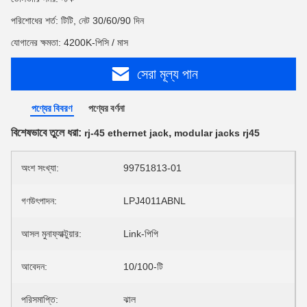
পরিশোধের শর্ত: টিটি, নেট 30/60/90 দিন
যোগানের ক্ষমতা: 4200K-পিসি / মাস
সেরা মূল্য পান
পণ্যের বিবরণ
পণ্যের বর্ণনা
বিশেষভাবে তুলে ধরা:
,
rj-45 ethernet jack
modular jacks rj45
অংশ সংখ্যা:
99751813-01
গণউৎপাদন:
LPJ4011ABNL
আসল মুনাফ্যাক্টুয়ার:
Link-পিপি
আবেদন:
10/100-টি
পরিসমাপ্তি:
ঝাল