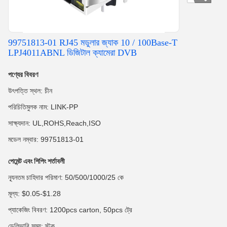
99751813-01 RJ45 মডুলার জ্যাক 10 / 100Base-T
LPJ4011ABNL ডিজিটাল ক্যামেরা DVB
পণ্যের বিবরণ
উৎপত্তি স্থল: চীন
পরিচিতিমুলক নাম: LINK-PP
সাক্ষ্যদান: UL,ROHS,Reach,ISO
মডেল নম্বার: 99751813-01
পেমেন্ট এবং শিপিং শর্তাবলী
ন্যূনতম চাহিদার পরিমাণ: 50/500/1000/25 কে
মূল্য: $0.05-$1.28
প্যাকেজিং বিবরণ: 1200pcs carton, 50pcs ট্রে
ডেলিভারি সময়: স্টক