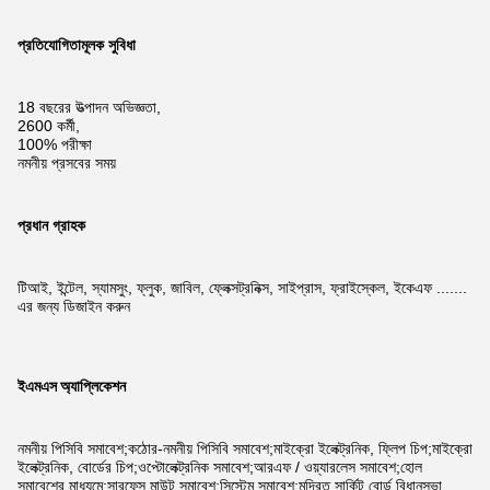
প্রতিযোগিতামূলক সুবিধা
18 বছরের উত্পাদন অভিজ্ঞতা,
2600 কর্মী,
100% পরীক্ষা
নমনীয় প্রসবের সময়
প্রধান গ্রাহক
টিআই, ইন্টেল, স্যামসুং, ফ্লুক, জাবিল, ফ্লেক্সট্রনিক্স, সাইপ্রাস, ফ্রাইস্কেল, ইকেএফ .......
এর জন্য ডিজাইন করুন
ইএমএস অ্যাপ্লিকেশন
নমনীয় পিসিবি সমাবেশ;কঠোর-নমনীয় পিসিবি সমাবেশ;মাইক্রো ইলেক্ট্রনিক, ফ্লিপ চিপ;মাইক্রো
ইলেক্ট্রনিক, বোর্ডের চিপ;ওপ্টোলেক্ট্রনিক সমাবেশ;আরএফ / ওয়্যারলেস সমাবেশ;হোল
সমাবেশের মাধ্যমে;সারফেস মাউন্ট সমাবেশ;সিস্টেম সমাবেশ;মুদ্রিত সার্কিট বোর্ড বিধানসভা