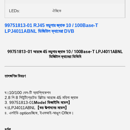
LEDs:
ঐচ্ছিক
99751813-01 RJ45 মডুলার জ্যাক 10 / 100Base-T
LPJ4011ABNL ডিজিটাল ক্যামেরা DVB
99751813-01 আরজে 45 মডুলার জ্যাক 10 / 100Base-T LPJ4011ABNL
ডিজিটাল ক্যামেরা ডিভিবি
তাৎক্ষণিক বিবরণ
ঘ।
10/100 বেস-টি অ্যাপ্লিকেশন
2.8 পি 8 সি
ইন্টিগ্রেটেড ফিল্টার আরজে 45 মহিলা জ্যাক
3. 99751813-01
Model ডিজাইনিং মডেল】
ঘ
।
LPJ4011ABNL
【ভর উত্পাদনের মডেল】
৪. এলইডি optionচ্ছিক, ইএমআই-আঙুল Oচ্ছিক।
বর্ণনা