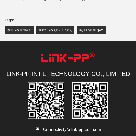
Tags:
শিল্প rj45 সংযোজক
,
আরজে -45 ইথারনেট জ্যাক
,
মডুলার জ্যাকস rj45
LINK-PP INT'L TECHNOLOGY CO., LIMITED
Connectivity@link-pptech.com