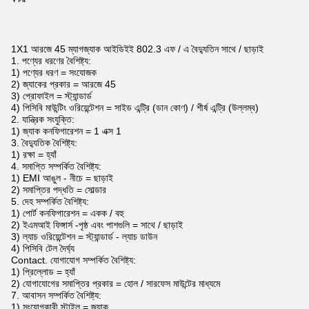
1X1 আরজে 45 ম্যাগজ্যাক আইডিইই 802.3 এফ / এ বৈদ্যুতিন সাথে / ছাড়াই
1. পণ্যের ধরণের বৈশিষ্ট্য:
1) পণ্যের ধরণ = সংযোজক
2) জ্যাকের প্রকার = আরজে 45
3) প্রোফাইল = স্ট্যান্ডার্ড
4) পিসিবি মাউন্টিং ওরিয়েন্টেশন = সাইড এন্ট্রি (ডান কোণ) / শীর্ষ এন্ট্রি (উল্লম্ব)
2. যান্ত্রিক সংযুক্তি:
1) জ্যাক কনফিগারেশন = 1 এক্স 1
3. বৈদ্যুতিক বৈশিষ্ট্য:
1) রক্ষা = হ্যাঁ
4. সমাপ্তি সম্পর্কিত বৈশিষ্ট্য:
1) EMI আঙুল - নীচে = ছাড়াই
2) সমাপ্তির পদ্ধতি = সোল্ডার
5. দেহ সম্পর্কিত বৈশিষ্ট্য:
1) পোর্ট কনফিগারেশন = একক / বহু
2) ইএমআই ফিঙ্গার্স -পৃষ্ঠ এবং পাশগুলি = সাথে / ছাড়াই
3) ল্যাচ ওরিয়েন্টেশন = স্ট্যান্ডার্ড - ল্যাচ ডাউন
4) পিসিবি টেল দৈর্ঘ্য
Contact. যোগাযোগ সম্পর্কিত বৈশিষ্ট্য:
1) প্রিল্লোড = হ্যাঁ
2) যোগাযোগের সমাপ্তির প্রকার = হোল / সারফেস মাউন্টের মাধ্যমে
7. আবাসন সম্পর্কিত বৈশিষ্ট্য:
1) সংযোগকারী স্টাইল = জ্যাক