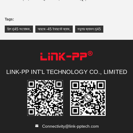
Tags:
শিল্প rj45 সংযোজক
,
আরজে -45 ইথারনেট জ্যাক
,
মডুলার জ্যাকস rj45
LINK-PP INT'L TECHNOLOGY CO., LIMITED
Connectivity@link-pptech.com