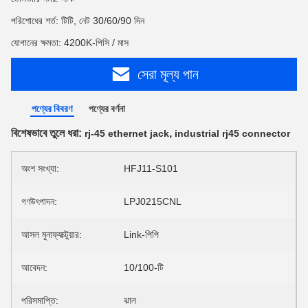
পরিশোধের শর্ত: টিটি, নেট 30/60/90 দিন
যোগানের ক্ষমতা: 4200K-পিসি / মাস
সেরা মূল্য পান
পণ্যের বিবরণ
পণ্যের বর্ণনা
বিশেষভাবে তুলে ধরা:
,
rj-45 ethernet jack
industrial rj45 connector
অংশ সংখ্যা:
HFJ11-S101
গণউৎপাদন:
LPJ0215CNL
আসল মুনাফ্যাক্টুয়ার:
Link-পিপি
আবেদন:
10/100-টি
পরিসমাপ্তি:
ঝাল