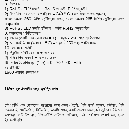
8. শিল্পের মান:
1) RoHS / ELV সম্মতি = RoHS অনুবর্তী, ELV অনুবর্তী l
2) সীসা নিখরচায় সোলডার প্রক্রিয়া = 240 ° C করতে সক্ষম ওয়েভ সোল্ডার,
ওয়েভ সোল্ডার 260 ডিগ্রি সেন্টিগ্রেড সক্ষম, ওয়েভ সোল্ডার 265 ডিগ্রি সেন্টিগ্রেড সক্ষম
capable
3) RoHS / ELV সম্মতি ইতিহাস = সর্বদা RoHS অনুগত ছিল
9. সনাক্তকরণ চিহ্নিতকরণ:
1) বাম নেতৃত্বাধীন রঙ (অবস্থান # 1) = সবুজ - 250 ওহম প্রতিরোধক
2) ডান এলইডি রঙ (অবস্থান # 2) = সবুজ - 250 ওহম প্রতিরোধক
10. ব্যবহারের শর্তাদি:
1) প্রিন্টেড সার্কিট বোর্ড এ প্রয়োগ হয়
2) পরিবেশগত অবস্থা = অফিস / জায়গা
3) অপারেটিং তাপমাত্রা (° সে) = 0 - 70 / -40 - +85
১১.হাইপোট:
1500 ওয়ার্মস এমআইএন
টার্মিনাল ব্যবহারকারীর জন্য অ্যাপ্লিকেশন
নেটওয়ার্কিং এবং যোগাযোগ সরঞ্জামের জন্য যেমন এইচবি, পিসি কার্ড, স্যুইচ, রাউটার, পিসি
মাইনবোর্ড, এসডিএইচ, পিডিএইচ, আইপি ফোন, এক্সডিএসএল মডেম,
কল সেন্টার সলিউশনস,
কমপ্লেক্স সেট টপ বক্স, ভিওআইপি গেটওয়ে সেটআপ, বর্ডার গেটওয়ে প্রোটোকল, দ্রুত
ইথারনেট সুইচ ...