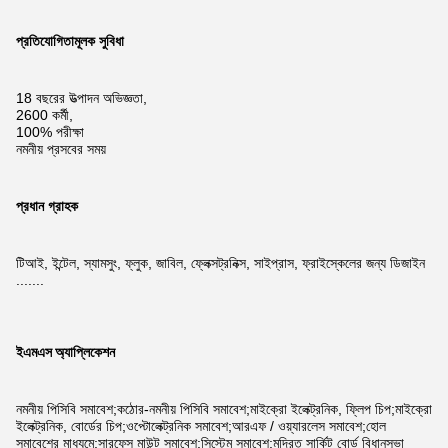
প্রতিযোগিতামূলক সুবিধা
18 বছরের উত্পাদন অভিজ্ঞতা,
2600 কর্মী,
100% পরীক্ষা
নমনীয় প্রসবের সময়
প্রধান গ্রাহক
টিআই, ইন্টেল, স্যামসুং, ফ্লুক, জাবিল, ফ্লেক্সট্রনিক্স, সাইপ্রাস, ফ্রাইস্কেলের জন্য ডিজাইন
.......
ইএমএস অ্যাপ্লিকেশন
নমনীয় পিসিবি সমাবেশ;কঠোর-নমনীয় পিসিবি সমাবেশ;মাইক্রো ইলেক্ট্রনিক, ফ্লিপ চিপ;মাইক্রো
ইলেক্ট্রনিক, বোর্ডের চিপ;ওপ্টোলেক্ট্রনিক সমাবেশ;আরএফ / ওয়্যারলেস সমাবেশ;হোল
সমাবেশের মাধ্যমে;সারফেস মাউন্ট সমাবেশ;সিস্টেম সমাবেশ;মুদ্রিত সার্কিট বোর্ড বিধানসভা