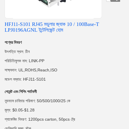
HFJ11-S101 RJ45 মডুলার জ্যাক 10 / 100Base-T
LPJ0196AGNL ইন্টেলিজেন্ট হোম
পণ্যের বিবরণ
উৎপত্তি স্থল: চীন
পরিচিতিমুলক নাম: LINK-PP
সাক্ষ্যদান: UL,ROHS,Reach,ISO
মডেল নম্বার: HFJ11-S101
পেমেন্ট এবং শিপিং শর্তাবলী
ন্যূনতম চাহিদার পরিমাণ: 50/500/1000/25 কে
মূল্য: $0.05-$1.28
প্যাকেজিং বিবরণ: 1200pcs carton, 50pcs ট্রে
ডেলিভারি সময়: স্টক