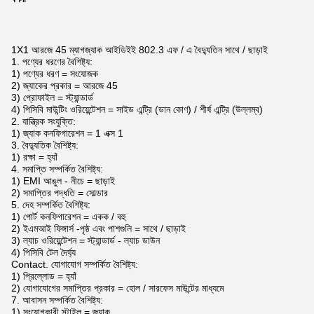
1X1 আরজে 45 ম্যাগজ্যাক আইডিইই 802.3 এফ / এ বৈদ্যুতিন সাথে / ছাড়াই
1. পণ্যের ধরণের বৈশিষ্ট্য:
1) পণ্যের ধরণ = সংযোজক
2) জ্যাকের প্রকার = আরজে 45
3) প্রোফাইল = স্ট্যান্ডার্ড
4) পিসিবি মাউন্টিং ওরিয়েন্টেশন = সাইড এন্ট্রি (ডান কোণ) / শীর্ষ এন্ট্রি (উল্লম্ব)
2. যান্ত্রিক সংযুক্তি:
1) জ্যাক কনফিগারেশন = 1 এক্স 1
3. বৈদ্যুতিক বৈশিষ্ট্য:
1) রক্ষা = হ্যাঁ
4. সমাপ্তি সম্পর্কিত বৈশিষ্ট্য:
1) EMI আঙুল - নীচে = ছাড়াই
2) সমাপ্তির পদ্ধতি = সোল্ডার
5. দেহ সম্পর্কিত বৈশিষ্ট্য:
1) পোর্ট কনফিগারেশন = একক / বহু
2) ইএমআই ফিঙ্গার্স -পৃষ্ঠ এবং পাশগুলি = সাথে / ছাড়াই
3) ল্যাচ ওরিয়েন্টেশন = স্ট্যান্ডার্ড - ল্যাচ ডাউন
4) পিসিবি টেল দৈর্ঘ্য
Contact. যোগাযোগ সম্পর্কিত বৈশিষ্ট্য:
1) প্রিল্লোড = হ্যাঁ
2) যোগাযোগের সমাপ্তির প্রকার = হোল / সারফেস মাউন্টের মাধ্যমে
7. আবাসন সম্পর্কিত বৈশিষ্ট্য:
1) সংযোগকারী স্টাইল = জ্যাক