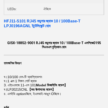
LEDs:
ঐচ্ছিক
HFJ11-S101 RJ45 মডুলার জ্যাক 10 / 100Base-T
LPJ0196AGNL ইন্টেলিজেন্ট হোম
GISX-188S2-9001 RJ45 মডুলার জ্যাক 10 / 100Base-T এলপিজে0195
সিএনএল বুদ্ধিমান হোম
তাৎক্ষণিক বিবরণ
ঘ।
10/100 বেস-টি অ্যাপ্লিকেশন
ঘ।
1 এক্স 1 সিঙ্গল পোর্ট জ্যাক
3. এইচএফজে 11-এস 101
Model ডিজাইনিং মডেল】
ঘ
।
LPJ0215CNL
【ভর উত্পাদনের মডেল】
৪. এলইডি optionচ্ছিক, ইএমআই-আঙুল Oচ্ছিক।
বর্ণনা