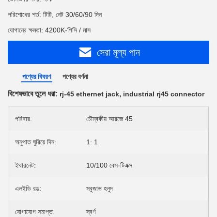
পরিশোধের শর্ত: টিটি, নেট 30/60/90 দিন
যোগানের ক্ষমতা: 4200K-পিসি / মাস
সেরা মূল্য পান
পণ্যের বিবরণ
পণ্যের বর্ণনা
বিশেষভাবে তুলে ধরা:
,
rj-45 ethernet jack
industrial rj45 connector
পরিবার:
চৌম্বকীয় আরজে 45
অনুপাত ঘুরিয়ে দিন:
1: 1
ইথারনেট:
10/100 বেস-টিএক্স
এলইডি রঙ:
সবুজাভ হলুদ
যোগাযোগ সমাপ্ত:
স্বর্ণ