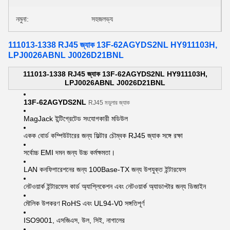
নমুনা:
সহজলভ্য
111013-1338 RJ45 জ্যাক 13F-62AGYDS2NL HY911103H,
LPJ0026ABNL J0026D21BNL
111013-1338 RJ45 জ্যাক 13F-62AGYDS2NL HY911103H,
LPJ0026ABNL J0026D21BNL
13F-62AGYDS2NL
RJ45 মডুলার জ্যাক
MagJack ইন্টিগ্রেটেড সংযোগকারী মডিউল
একক বোর্ড কম্পিউটারের জন্য ফিল্টার চৌম্বক RJ45 জ্যাক সঙ্গে রক্ষা
সর্বোচ্চ EMI দমন জন্য উচ্চ কর্মক্ষমতা।
LAN কনফিগারেশনের জন্য 100Base-TX জন্য উপযুক্ত ইন্টারফেস
নেটওয়ার্ক ইন্টারফেস কার্ড অ্যাপ্লিকেশন এবং নেটওয়ার্ক অ্যাডাপ্টার জন্য ডিজাইন
মৌলিক উপকরণ RoHS এবং UL94-V0 সঙ্গতিপূর্ণ
ISO9001, এসজিএস, উল, সিই, নাগালের