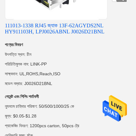
111013-1338 RJ45 জ্যাক 13F-62AGYDS2NL
HY911103H, LPJ0026ABNL J0026D21BNL
পণ্যের বিবরণ
উৎপত্তি স্থল: চীন
পরিচিতিমুলক নাম: LINK-PP
সাক্ষ্যদান: UL,ROHS,Reach,ISO
মডেল নম্বার: J0026D21BNL
পেমেন্ট এবং শিপিং শর্তাবলী
ন্যূনতম চাহিদার পরিমাণ: 50/500/1000/25 কে
মূল্য: $0.05-$1.28
প্যাকেজিং বিবরণ: 1200pcs carton, 50pcs ট্রে
ডেলিভারি সময়: স্টক