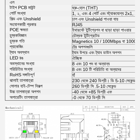
এল
টাইপ PCB মাউন্ট
থ্রু-হোল (THT)
পোর্ট সংখ্যা
1, ২, এবং 4 পোর্ট এবং স্ট্যাকযোগ্য 2x1,
শিল্ড এবং Unshield
ঢাল এবং Unshield পাওয়া যায়
সংযোগকারী প্রকার
RJ45
POE ক্ষমতা
ইথারনেট ইন্টিগ্রেশন বা ছাড়া ছাড়া পাওয়ার
চুম্বকবিজ্ঞান
চৌম্বক ইন্টিগ্রেটেড
চুম্বক গতি
Magnetics 10 / 100Mbps বা 1000
প্যাকেজিং
ট্রে অপশনগুলি
ট্যাব অবস্থান
ট্যাব উপরে এবং ট্যাব ডাউন অপশন
LED রঙ
ঐচ্ছিক
অবস্থানের সংখ্যা
8 এবং 10 পদ বা অন্যান্য
পরিচিতির সংখ্যা
8 এবং 10 টি পরিচিতি বা অন্যদের
RoHS সঙ্গতিপূর্ণ
হাঁ
ঝালাই তাপমাত্রা
230 থেকে 240 ডিগ্রী। ডি 5-10 সেকেন্ড
সোলার হাই-টেম্প বিকল্প
260 ডিগ্রী সি .5-10 সেকেন্ড
উচ্চ তাপমাত্রা অপশন
-40 থেকে +85 ডিগ্রী এফ
অপারেটিং তাপমাত্রা
-0 থেকে 70 ডিগ্রী সি