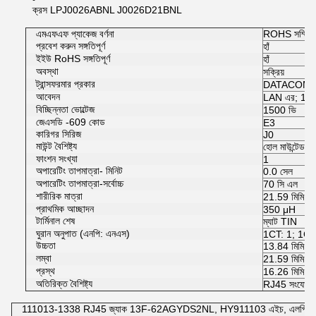
ক্রস LPJ0026ABNL J0026D21BNL
এমএফএফ প্যাকেজ বর্ণনা
ROHS সম্মিল
প্রবেশ করুন সঙ্গতিপূর্ণ
হাঁ
ইইউ RoHS সঙ্গতিপূর্ণ
হাঁ
অবস্থা
সক্রিয়
ট্রান্সফরমার প্রকার
DATACOM ট্রান
আবেদন
LAN এর; 10/
বিচ্ছিন্নতা ভোল্টেজ
1500 ভি
জেএসডি -609 কোড
E3
কারিগর সিরিজ
J0
মাউন্ট বৈশিষ্ট্য
হোল মাউন্টেড
ফাংশন সংখ্যা
1
অপারেটিং তাপমাত্রা- মিনিট
0.0 সেল
অপারেটিং তাপমাত্রা-সর্বোচ্চ
70 সি এল
শারীরিক মাত্রা
21.59 মিমি এক্
প্রাথমিক আচ্ছাদন
350 μH
টার্মিনাল শেষ
ম্যাট TIN
ঘুরান অনুপাত (এনপি: এনএস)
1CT: 1; 1CT
উচ্চতা
13.84 মিমি
লম্বা
21.59 মিমি
প্রস্থ
16.26 মিমি
অতিরিক্ত বৈশিষ্ট্য
RJ45 সংযোগকা
111013-1338 RJ45 জ্যাক 13F-62AGYDS2NL, HY911103 এইচ, এলপি জেডি