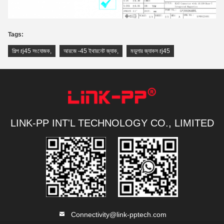
Tags:
শিল্প rj45 সংযোজক
,
আরজে -45 ইথারনেট জ্যাক
,
মডুলার জ্যাকস rj45
LINK-PP INT'L TECHNOLOGY CO., LIMITED
Connectivity@link-pptech.com