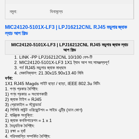
নমুনা:
বিনামূল্যে
MIC24120-5101X-LF3 | LPJ16212CNL RJ45 মডুলার জ্যাক
ল্যাচ আপ শিল্ড
MIC24120-5101X-LF3 |
LPJ16212CNL RJ45 মডুলার জ্যাক ল্যাচ
আপ শিল্ড
LINK
-PP LPJ16212CNL
10/100 বেস-টি
MIC24120-5101X-LF3
1X1 ট্যাব আপ
সহ
সামঞ্জস্যপূর্ণ
গর্ত RJ45 মডুলার জ্যাক মাধ্যমে
মেকানিক্যাল:
21.30x15.90x13.40 মিমি
বর্ণনা:
1X1 RJ45 Magds লাইট ছাড়া / ছাড়া, IEEE 802.3u মিটিং
1. পণ্য প্রকার বৈশিষ্ট্য:
1) পণ্য প্রকার = সংযোগকারী
2) জ্যাক টাইপ = RJ45
3) প্রোফাইল = স্ট্যান্ডার্ড
4) পিসিবি মাউন্ট ওরিয়েন্টেশন = সাইড এন্ট্রি (ডান কোণ)
2. যান্ত্রিক সংযুক্তি:
1) জ্যাক কনফিগারেশন = 1 x 1
3. বৈদ্যুতিক বৈশিষ্ট্য:
1) রক্ষা = হ্যাঁ
4. পরিসমাপ্তি সম্পর্কিত বৈশিষ্ট্য: