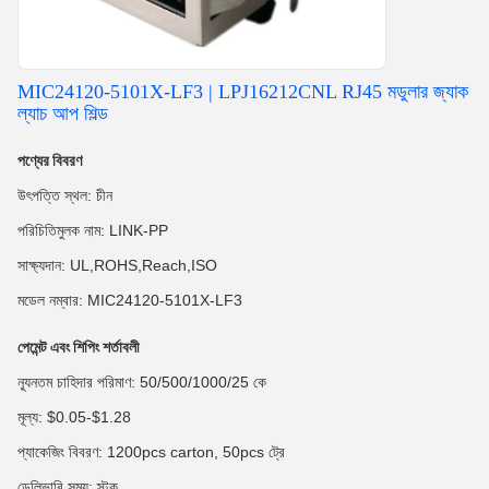
MIC24120-5101X-LF3 | LPJ16212CNL RJ45 মডুলার জ্যাক
ল্যাচ আপ শিল্ড
পণ্যের বিবরণ
উৎপত্তি স্থল: চীন
পরিচিতিমুলক নাম: LINK-PP
সাক্ষ্যদান: UL,ROHS,Reach,ISO
মডেল নম্বার: MIC24120-5101X-LF3
পেমেন্ট এবং শিপিং শর্তাবলী
ন্যূনতম চাহিদার পরিমাণ: 50/500/1000/25 কে
মূল্য: $0.05-$1.28
প্যাকেজিং বিবরণ: 1200pcs carton, 50pcs ট্রে
ডেলিভারি সময়: স্টক