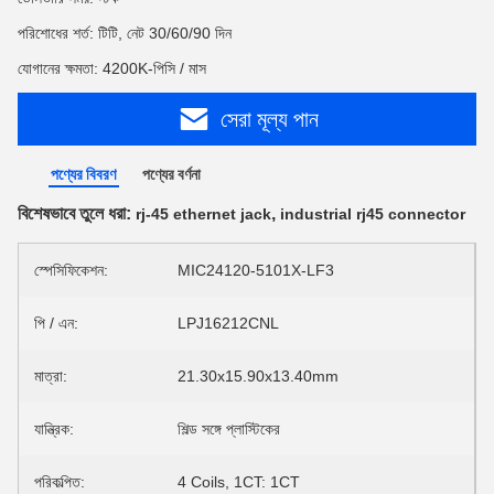
পরিশোধের শর্ত: টিটি, নেট 30/60/90 দিন
যোগানের ক্ষমতা: 4200K-পিসি / মাস
সেরা মূল্য পান
পণ্যের বিবরণ
পণ্যের বর্ণনা
বিশেষভাবে তুলে ধরা:
,
rj-45 ethernet jack
industrial rj45 connector
স্পেসিফিকেশন:
MIC24120-5101X-LF3
পি / এন:
LPJ16212CNL
মাত্রা:
21.30x15.90x13.40mm
যান্ত্রিক:
শিল্ড সঙ্গে প্লাস্টিকের
পরিকল্পিত:
4 Coils, 1CT: 1CT