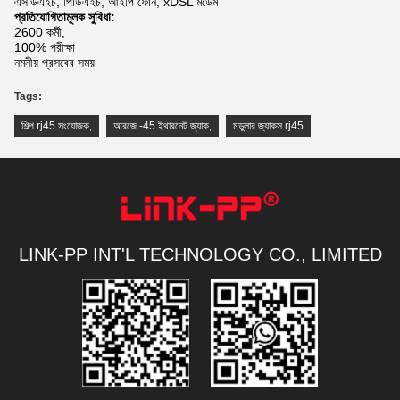
এসডিএইচ, পিডিএইচ, আইপি ফোন, xDSL মডেম
প্রতিযোগিতামূলক সুবিধা:
2600 কর্মী,
100% পরীক্ষা
নমনীয় প্রসবের সময়
Tags:
শিল্প rj45 সংযোজক
,
আরজে -45 ইথারনেট জ্যাক
,
মডুলার জ্যাকস rj45
LINK-PP INT'L TECHNOLOGY CO., LIMITED