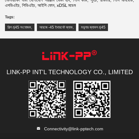
নেটওয়ার্কিং এবং যোগাযোগ সরঞ্জাম যেমন হাব, পিসি কার্ড, সুইচ, রাউটার, পিসি মনিবোর্ড,
এসডিএইচ, পিডিএইচ, আইপি ফোন, xDSL মডেম
Tags:
শিল্প rj45 সংযোজক
,
আরজে -45 ইথারনেট জ্যাক
,
মডুলার জ্যাকস rj45
LINK-PP INT'L TECHNOLOGY CO., LIMITED
Connectivity@link-pptech.com