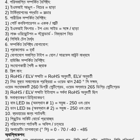
4. পরিসমাপ্তি সম্পর্কিত বৈশিষ্ট্য:
1) ইএমআই আঙুল - নিচের = ছাড়া
2) টার্মিন্যাশনের পদ্ধতি = সল্ডার
5. শারীরিক সম্পর্কিত বৈশিষ্ট্য:
1) পোর্ট কনফিগারেশন = একক / মাল্টি
2) ইএমআই ফিংগার - টপ এবং সাইড = সঙ্গে / ছাড়া
3) লাঞ্চ ওরিয়েন্টেশন = স্ট্যান্ডার্ড - নিম্নচাপ নিচে
4) পিসিবি টেল দৈর্ঘ্য
6. সম্পর্কিত বৈশিষ্ট্য যোগাযোগ:
1) প্রাকলোড = হ্যাঁ
2) যোগাযোগ সমাপ্তি টাইপ = হোল / সারফেস মাউন্ট মাধ্যমে
7. হাউজিং সম্পর্কিত বৈশিষ্ট্য:
1) সংযোগকারী শৈলী = জ্যাক
8. শিল্প মান:
1) RoHS / ELV সম্মতি = RoHS অনুবর্তী, ELV অনুবর্তী
2) লিড মুক্ত সমালোচক প্রক্রিয়া = ওয়েভ ঝাল 240 ° সি সক্ষম,
ওয়েভ সংযোজকটি 260 ডিগ্রী সেন্টিগ্রেড, ওয়েভ সল্ফারে 265 ডিগ্রি সেন্টিগ্রেড
3) RoHS / ELV সম্মতি ইতিহাস = সর্বদা RoHS অনুবর্তী ছিল
9. সনাক্তকরণ চিহ্নিতকরণ:
1) বাম LED রঙ (অবস্থান # 1) = সবুজ - 250 ওম রোধ
2) ডান LED রঙ (অবস্থান # 2) = সবুজ - 250 ওম রোধ
10. ব্যবহারের জন্য শর্তাবলী:
1) প্রিন্টেড সার্কিট বোর্ডে প্রযোজ্য
2) পরিবেশগত শর্তাবলী = অফিস / চত্বরে
3) অপারেটিং তাপমাত্রা (° সি) = 0 - 70 / -40 - +85
অ্যাপ্লিকেশন: