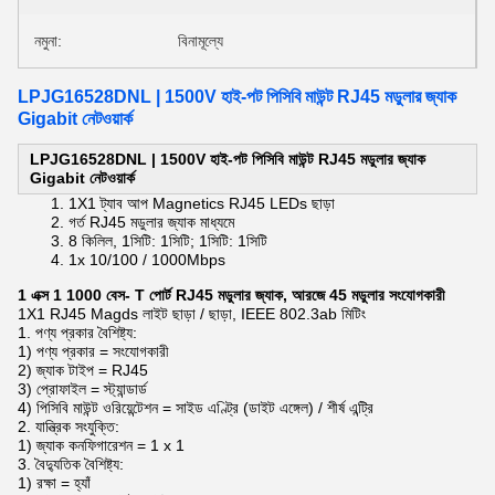
নমুনা:
বিনামূল্যে
LPJG16528DNL | 1500V হাই-পট পিসিবি মাউন্ট RJ45 মডুলার জ্যাক
Gigabit নেটওয়ার্ক
LPJG16528DNL |
1500V হাই-পট পিসিবি মাউন্ট RJ45 মডুলার জ্যাক
Gigabit নেটওয়ার্ক
1X1 ট্যাব আপ Magnetics RJ45 LEDs ছাড়া
গর্ত
RJ45 মডুলার জ্যাক
মাধ্যমে
8 কিলিল, 1সিটি: 1সিটি; 1সিটি: 1সিটি
1x 10/100 / 1000Mbps
1 এক্স 1 1000 বেস- T পোর্ট RJ45 মডুলার জ্যাক, আরজে 45 মডুলার সংযোগকারী
1X1 RJ45 Magds লাইট ছাড়া / ছাড়া, IEEE 802.3ab মিটিং
1. পণ্য প্রকার বৈশিষ্ট্য:
1) পণ্য প্রকার = সংযোগকারী
2) জ্যাক টাইপ = RJ45
3) প্রোফাইল = স্ট্যান্ডার্ড
4) পিসিবি মাউন্ট ওরিয়েন্টেশন = সাইড এণ্ট্রি (ডাইট এঙ্গেল) / শীর্ষ এন্ট্রি
2. যান্ত্রিক সংযুক্তি:
1) জ্যাক কনফিগারেশন = 1 x 1
3. বৈদ্যুতিক বৈশিষ্ট্য:
1) রক্ষা = হ্যাঁ