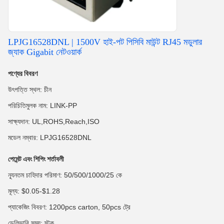
LPJG16528DNL | 1500V হাই-পট পিসিবি মাউন্ট RJ45 মডুলার
জ্যাক Gigabit নেটওয়ার্ক
পণ্যের বিবরণ
উৎপত্তি স্থল: চীন
পরিচিতিমুলক নাম: LINK-PP
সাক্ষ্যদান: UL,ROHS,Reach,ISO
মডেল নম্বার: LPJG16528DNL
পেমেন্ট এবং শিপিং শর্তাবলী
ন্যূনতম চাহিদার পরিমাণ: 50/500/1000/25 কে
মূল্য: $0.05-$1.28
প্যাকেজিং বিবরণ: 1200pcs carton, 50pcs ট্রে
ডেলিভারি সময়: স্টক