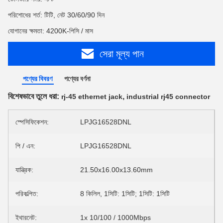
পরিশোধের শর্ত: টিটি, নেট 30/60/90 দিন
যোগানের ক্ষমতা: 4200K-পিসি / মাস
সেরা মূল্য পান
পণ্যের বিবরণ
পণ্যের বর্ণনা
বিশেষভাবে তুলে ধরা:
,
rj-45 ethernet jack
industrial rj45 connector
স্পেসিফিকেশন:
LPJG16528DNL
পি / এন:
LPJG16528DNL
যান্ত্রিক:
21.50x16.00x13.60mm
পরিকল্পিত:
8 কিলিল, 1সিটি: 1সিটি; 1সিটি: 1সিটি
ইথারনেট:
1x 10/100 / 1000Mbps