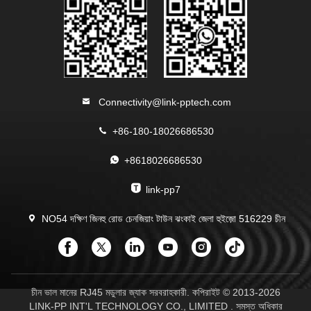
Connectivity@link-pptech.com
+86-180-18026686530
+8618026686530
link-pp7
NO54 দক্ষিণ জিনহু রোড চেনজিয়াং টাউন ঝংকাই জেলা হুইজ়ো 516229 চীন
চীন ভাল মানের RJ45 মডুলার জ্যাক সরবরাহকারী. কপিরাইট © 2013-2026
LINK-PP INT'L TECHNOLOGY CO., LIMITED . সমস্ত অধিকার