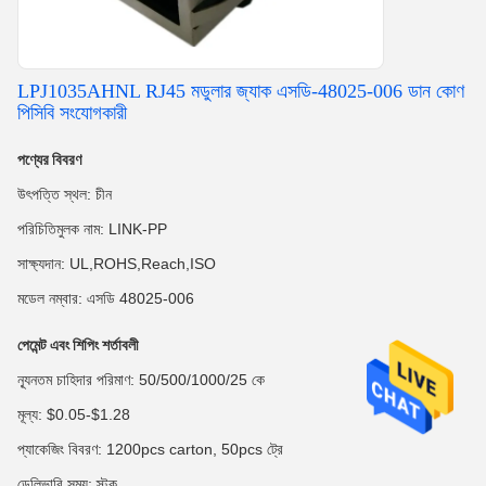
LPJ1035AHNL RJ45 মডুলার জ্যাক এসডি-48025-006 ডান কোণ
পিসিবি সংযোগকারী
পণ্যের বিবরণ
উৎপত্তি স্থল: চীন
পরিচিতিমুলক নাম: LINK-PP
সাক্ষ্যদান: UL,ROHS,Reach,ISO
মডেল নম্বার: এসডি 48025-006
পেমেন্ট এবং শিপিং শর্তাবলী
ন্যূনতম চাহিদার পরিমাণ: 50/500/1000/25 কে
মূল্য: $0.05-$1.28
প্যাকেজিং বিবরণ: 1200pcs carton, 50pcs ট্রে
ডেলিভারি সময়: স্টক