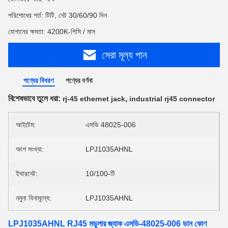
পরিশোধের শর্ত: টিটি, নেট 30/60/90 দিন
যোগানের ক্ষমতা: 4200K-পিসি / মাস
সেরা মূল্য পান
পণ্যের বিবরণ
পণ্যের বর্ণনা
বিশেষভাবে তুলে ধরা:
,
rj-45 ethernet jack
industrial rj45 connector
আইটেম:
এসডি 48025-006
অংশ সংখ্যা:
LPJ1035AHNL
ইথারনেট:
10/100-টি
নমুনা বিনামূল্যে:
LPJ1035AHNL
LPJ1035AHNL RJ45 মডুলার জ্যাক এসডি-48025-006 ডান কোণ