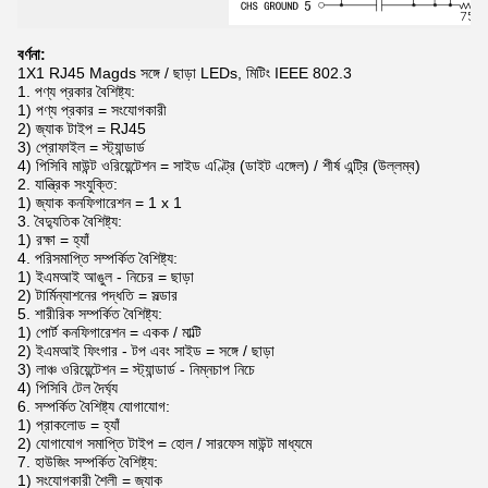
বর্ণনা:
1X1 RJ45 Magds সঙ্গে / ছাড়া LEDs, মিটিং IEEE 802.3
1. পণ্য প্রকার বৈশিষ্ট্য:
1) পণ্য প্রকার = সংযোগকারী
2) জ্যাক টাইপ = RJ45
3) প্রোফাইল = স্ট্যান্ডার্ড
4) পিসিবি মাউন্ট ওরিয়েন্টেশন = সাইড এণ্ট্রি (ডাইট এঙ্গেল) / শীর্ষ এন্ট্রি (উল্লম্ব)
2. যান্ত্রিক সংযুক্তি:
1) জ্যাক কনফিগারেশন = 1 x 1
3. বৈদ্যুতিক বৈশিষ্ট্য:
1) রক্ষা = হ্যাঁ
4. পরিসমাপ্তি সম্পর্কিত বৈশিষ্ট্য:
1) ইএমআই আঙুল - নিচের = ছাড়া
2) টার্মিন্যাশনের পদ্ধতি = সল্ডার
5. শারীরিক সম্পর্কিত বৈশিষ্ট্য:
1) পোর্ট কনফিগারেশন = একক / মাল্টি
2) ইএমআই ফিংগার - টপ এবং সাইড = সঙ্গে / ছাড়া
3) লাঞ্চ ওরিয়েন্টেশন = স্ট্যান্ডার্ড - নিম্নচাপ নিচে
4) পিসিবি টেল দৈর্ঘ্য
6. সম্পর্কিত বৈশিষ্ট্য যোগাযোগ:
1) প্রাকলোড = হ্যাঁ
2) যোগাযোগ সমাপ্তি টাইপ = হোল / সারফেস মাউন্ট মাধ্যমে
7. হাউজিং সম্পর্কিত বৈশিষ্ট্য:
1) সংযোগকারী শৈলী = জ্যাক