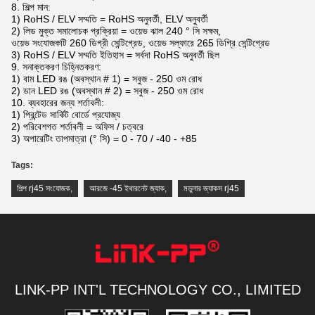
8. শিল্প মান:
1) RoHS / ELV সম্মতি = RoHS অনুবর্তী, ELV অনুবর্তী
2) লিড মুক্ত সমালোচক প্রক্রিয়া = ওয়েভ ঝাল 240 ° সি সক্ষম,
ওয়েভ সংযোজকটি 260 ডিগ্রী সেন্টিগ্রেড, ওয়েভ সল্ফারে 265 ডিগ্রি সেন্টিগ্রেড
3) RoHS / ELV সম্মতি ইতিহাস = সর্বদা RoHS অনুবর্তী ছিল
9. সনাক্তকরণ চিহ্নিতকরণ:
1) বাম LED রঙ (অবস্থান # 1) = সবুজ - 250 ওম রোধ
2) ডান LED রঙ (অবস্থান # 2) = সবুজ - 250 ওম রোধ
10. ব্যবহারের জন্য শর্তাবলী:
1) প্রিন্টেড সার্কিট বোর্ডে প্রযোজ্য
2) পরিবেশগত শর্তাবলী = অফিস / চত্বরে
3) অপারেটিং তাপমাত্রা (° সি) = 0 - 70 / -40 - +85
Tags:
শিল্প rj45 সংযোজক
,
আরজে -45 ইথারনেট জ্যাক
,
মডুলার জ্যাকস rj45
LINK-PP INT'L TECHNOLOGY CO., LIMITED