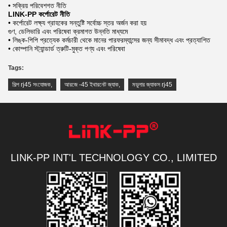
• সক্রিয় পরিবেশগত নীতি
LINK-PP কর্পোরেট নীতি
• কর্পোরেট লক্ষ্য গ্রাহকের সন্তুষ্টি সর্বোচ্চ স্তর অর্জন করা হয়
গুণ, ডেলিভারি এবং পরিষেবা ক্রমাগত উন্নতি মাধ্যমে
• লিঙ্ক-পিপি প্রত্যেক কর্মচারী থেকে মানের পারফরম্যান্সের জন্য সীমাবদ্ধ এবং প্রত্যাশিত
• কোম্পানি স্ট্যান্ডার্ড ত্রুটি-মুক্ত পণ্য এবং পরিষেবা
Tags:
শিল্প rj45 সংযোজক
,
আরজে -45 ইথারনেট জ্যাক
,
মডুলার জ্যাকস rj45
LINK-PP INT'L TECHNOLOGY CO., LIMITED