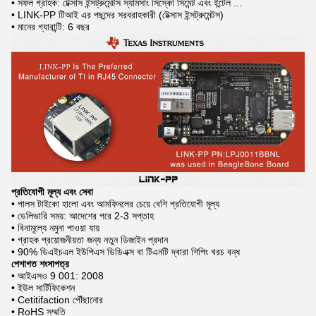
• সফল গ্রাহক: টেক্সাস ইন্সট্রুমেন্টস স্যামসাং সিস্কো সিমেন্ট এবং ইন্টেল ...
• LINK-PP টিআই এর পছন্দের সরবরাহকারী (টেক্সাস ইন্সট্রুমেন্টস)
• মানের গ্যারান্টি: 6 বছর
প্রতিযোগী মূল্য এবং সেবা
• পালস টাইকো হালো এবং আমফিনলের চেয়ে বেশি প্রতিযোগী মূল্য
• ডেলিভারি সময়: আদেশের পরে 2-3 সপ্তাহ
• বিনামূল্যে নমুনা পাওয়া যায়
• গ্রাহক প্রয়োজনীয়তা জন্য নতুন ডিজাইন প্রদান
• 90% ডিএইচএল ইউপিএস ডিডিএক্স বা টিএনটি দ্বারা শিপিং খরচ বন্ধ
পেশাগত শংসাপত্র
• আইএসও 9 001: 2008
• ইউল সার্টিফিকেশন
• Cetitifaction পৌঁছানোর
• RoHS সম্মতি