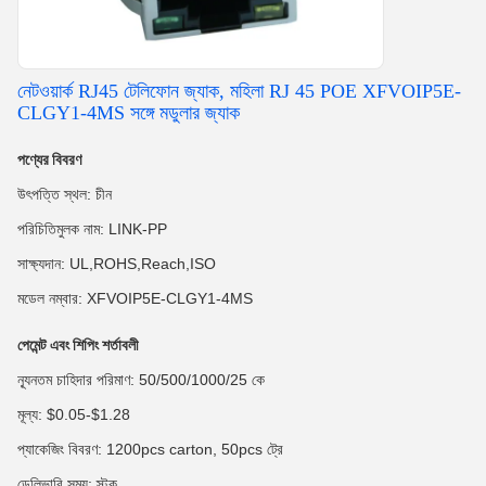
নেটওয়ার্ক RJ45 টেলিফোন জ্যাক, মহিলা RJ 45 POE XFVOIP5E-
CLGY1-4MS সঙ্গে মডুলার জ্যাক
পণ্যের বিবরণ
উৎপত্তি স্থল: চীন
পরিচিতিমুলক নাম: LINK-PP
সাক্ষ্যদান: UL,ROHS,Reach,ISO
মডেল নম্বার: XFVOIP5E-CLGY1-4MS
পেমেন্ট এবং শিপিং শর্তাবলী
ন্যূনতম চাহিদার পরিমাণ: 50/500/1000/25 কে
মূল্য: $0.05-$1.28
প্যাকেজিং বিবরণ: 1200pcs carton, 50pcs ট্রে
ডেলিভারি সময়: স্টক