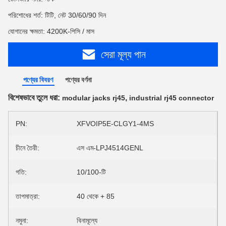
পরিশোধের শর্ত: টিটি, নেট 30/60/90 দিন
যোগানের ক্ষমতা: 4200K-পিসি / মাস
সেরা মূল্য পান
পণ্যের বিবরণ
পণ্যের বর্ণনা
বিশেষভাবে তুলে ধরা:
,
modular jacks rj45
industrial rj45 connector
PN:
XFVOIP5E-CLGY1-4MS
চীনে তৈরী:
এস এম-LPJ4514GENL
গতি:
10/100-টি
তাপমাত্রা:
40 থেকে + 85
নমুনা:
বিনামূল্যে