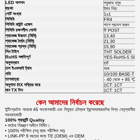
LED অপশন
সবুজাভ হলুদ
হুড়কা
ট্যাব নিচে
পোর্ট সংখ্যা
1x1
পিসিবি
FR4
পিসিবি মাউন্ট এঙ্গেল
পাশে প্রবেশ করুন
পিসিবি রক্ষণশীল পোস্ট
টি POST
প্যাকেজ উচ্চতা (মিমি)
13,40
প্যাকেজ দৈর্ঘ্য (মিমি)
21,30
প্যাকেজ প্রস্থ (মিমি)
15,90
পিন টাইপ
THT SOLDER
RoHS সঙ্গতিপূর্ণ
YES-RoHS-5 SOLDER ব
অনুসন্ধান
হ্যাঁ
ঢাল ইএমআই ট্যাব
সঙ্গে
গতি
10/100 BASE-T
তাপমাত্রা
- 40 থেকে + 85 ℃
অনুপাত RX সক্রিয় করে
1CT: 1CT
মান TX টান
1CT: 1CT
কেন আমাদের নির্বাচন করেছে
ইন্টিগ্রেটেড আরজে 45 সংযোগকারী এবং বিযুক্ত চৌম্বক ট্রান্সফরমারগুলির বিশ্ব নেতৃস্থানীয়
সরবরাহকারী
100% গ্যারান্টি Qualtiy
• কঠোর নিয়ন্ত্রণ অধীনে নির্মিত।
• 100% পরীক্ষিত (শুধু ব্যাচ পরীক্ষিত নয়)
• LINK-PP 9 বছরের জন্য TE (OEM) এর OEM