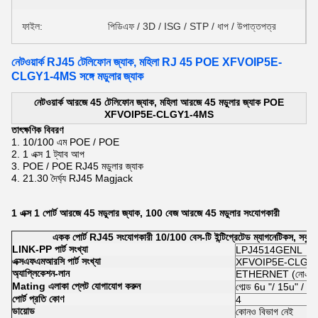
ফাইল:
পিডিএফ / 3D / ISG / STP / ধাপ / উপাত্তপত্র
নেটওয়ার্ক RJ45 টেলিফোন জ্যাক, মহিলা RJ 45 POE XFVOIP5E-
CLGY1-4MS সঙ্গে মডুলার জ্যাক
নেটওয়ার্ক আরজে 45 টেলিফোন জ্যাক, মহিলা আরজে 45 মডুলার জ্যাক POE
XFVOIP5E-CLGY1-4MS
তাৎক্ষণিক বিবরণ
1.
10/100 এম POE / POE
2. 1
এক্স 1 ট্যাব আপ
3.
POE / POE RJ45 মডুলার জ্যাক
4. 21.30 দৈর্ঘ্য
RJ45 Magjack
1 এক্স 1 পোর্ট আরজে 45 মডুলার জ্যাক, 100 বেজ আরজে 45 মডুলার সংযোগকারী
একক পোর্ট RJ45 সংযোগকারী 10/100 বেস-টি ইন্টিগ্রেটেড ম্যাগনেটিকস, সবু
LINK-PP পার্ট সংখ্যা
LPJ4514GENL
এক্সএফএমআরসি পার্ট সংখ্যা
XFVOIP5E-CLGY1
অ্যাপ্লিকেশন-লান
ETHERNET (নোএন 
Mating এলাকা প্লেট যোগাযোগ করুন
গোল্ড 6u "/ 15u" / 3
পোর্ট প্রতি কোণ
4
ডায়োড
কোনও বিভাগ নেই