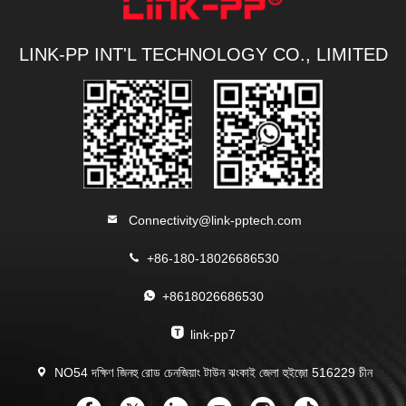
LINK-PP INT'L TECHNOLOGY CO., LIMITED
Connectivity@link-pptech.com
+86-180-18026686530
+8618026686530
link-pp7
NO54 দক্ষিণ জিনহু রোড চেনজিয়াং টাউন ঝংকাই জেলা হুইজ়ো 516229 চীন