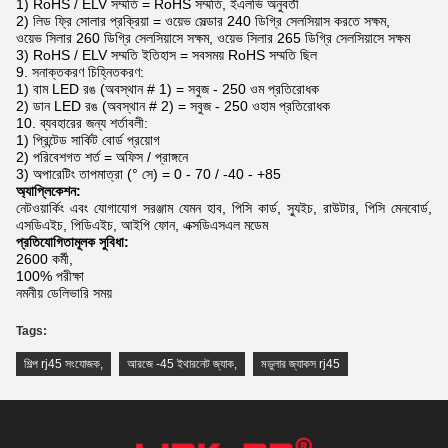
1) RoHS / ELV সম্মতি = RoHS সম্মতি, ইএলভি অনুবর্তী
2) লিড ফ্রি সোলার প্রক্রিয়া = ওয়েভ সেল্ডার 240 ডিগ্রি সেলসিয়াস করতে সক্ষম,
ওয়েভ সিলার 260 ডিগ্রি সেলসিয়াসে সক্ষম, ওয়েভ সিলার 265 ডিগ্রি সেলসিয়াসে সক্ষম
3) RoHS / ELV সম্মতি ইতিহাস = সবসময় RoHS সম্মতি ছিল
9. সনাক্তকরণ চিহ্নিতকরণ:
1) বাম LED রঙ (অবস্থান # 1) = সবুজ - 250 ওম প্রতিরোধক
2) ডান LED রঙ (অবস্থান # 2) = সবুজ - 250 ওহাম প্রতিরোধক
10. ব্যবহারের জন্য শর্তাবলী:
1) প্রিন্টেড সার্কিট বোর্ড প্রয়োগ
2) পরিবেশগত শর্ত = অফিস / প্রাঙ্গনে
3) অপারেটিং তাপমাত্রা (° সে) = 0 - 70 / -40 - +85
অ্যাপ্লিকেশন:
নেটওয়ার্কিং এবং যোগাযোগ সরঞ্জাম যেমন হাব, পিসি কার্ড, স্যুইচ, রাউটার, পিসি মেনবোর্ড,
এসডিএইচ, পিডিএইচ, আইপি ফোন, এক্সডিএসএল মডেম
প্রতিযোগিতামূলক সুবিধা:
2600 কর্মী,
100% পরীক্ষা
নমনীয় ডেলিভারি সময়
Tags:
শিল্প rj45 সংযোজক
,
আরজে -45 ইথারনেট জ্যাক
,
মডুলার জ্যাকস rj45