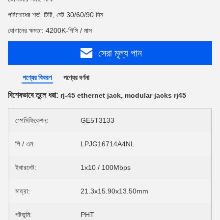
পরিশোধের শর্ত: টিটি, নেট 30/60/90 দিন
যোগানের ক্ষমতা: 4200K-পিসি / মাস
সেরা মূল্য পান
পণ্যের বিবরণ
পণ্যের বর্ণনা
বিশেষভাবে তুলে ধরা:
,
rj-45 ethernet jack
modular jacks rj45
স্পেসিফিকেশন:
GE5T3133
পি / এন:
LPJG16714A4NL
ইথারনেট:
1x10 / 100Mbps
মাত্রা:
21.3x15.90x13.50mm
পটভূমি:
PHT