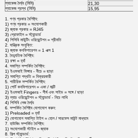
প্যাকেজ দৈর্ঘ্য (মিমি)
21,30
প্যাকেজ প্রস্থ (মিমি)
15,95
1. পণ্য প্রকার বৈশিষ্ট্য:
1) পণ্য প্রকার = সংযোগকারী
2) জ্যাক প্রকার = RJ45
3) প্রোফাইল = স্ট্যান্ডার্ড
4) পিসিবি মাউন্টিং ওরিয়েন্টেশন = শ্রীমতি
2. যান্ত্রিক সংযুক্তি:
1) জ্যাক কনফিগারেশন = 1 এক্স 1
3. বৈদ্যুতিক বৈশিষ্ট্য:
1) রক্ষা = হ্যাঁ
4. সমাপ্তি সম্পর্কিত বৈশিষ্ট্য:
1) ইএমআই ফিঙ্গার - নীচে = ছাড়া
2) সমাপ্তি পদ্ধতি = বিক্রয়কারী
5. শারীরিক সম্পর্কিত বৈশিষ্ট্য:
1) পোর্ট কনফিগারেশন = একা / মাল্টি
2) ইএমআই Fingers - শীর্ষ এবং সাইড = সঙ্গে / ছাড়া
3) ল্যাচ ওরিয়েন্টেশন = স্ট্যান্ডার্ড - নিচে লাথি
4) পিসিবি লেজ দৈর্ঘ্য
6. সম্পর্কিত বৈশিষ্ট্য যোগাযোগ করুন:
1) Preloaded = হ্যাঁ
2) যোগাযোগ সমাপ্তি টাইপ = হোল / সারফেস মাউন্ট মাধ্যমে
7. হাউজিং সম্পর্কিত বৈশিষ্ট্য:
1) সংযোগকারী স্টাইল = জ্যাক
8. শিল্প স্ট্যান্ডার্ড: