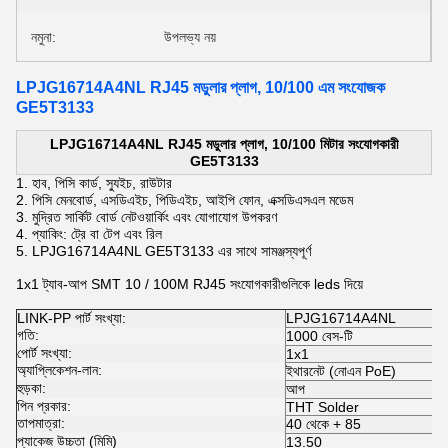
নমুনা:
উপলভ্য নয়
LPJG16714A4NL RJ45 মডুলার প্লাগ, 10/100 এম সংযোজক
GE5T3133
LPJG16714A4NL RJ45 মডুলার প্লাগ, 10/100 মিটার সংযোগকারী
GE5T3133
1.
হাব, পিসি কার্ড, স্যুইচ, রাউটার
2.
পিসি মেনবোর্ড, এসডিএইচ, পিডিএইচ, আইপি ফোন, এক্সডিএসএল মডেম
3.
মুদ্রিত সার্কিট বোর্ড
নেটওয়ার্কিং এবং যোগাযোগ উপকরণ
4. প্যাকিং: ট্রে বা টেপ এবং রিল
5.
LPJG16714A4NL GE5T3133 এর সাথে সামঞ্জস্যপূর্ণ
1x1 ট্যাব-আপ SMT 10 / 100M RJ45 সংযোগকারীগুলিকে leds দিয়ে
LINK-PP পার্ট সংখ্যা:
LPJG16714A4NL
গতি:
1000 বেস-টি
পোর্ট সংখ্যা:
1x1
অ্যাপ্লিকেশন-লান:
ইথারনেট (নোএন PoE)
হুড়কা:
আপ
পিন প্রকার:
THT Solder
তাপমাত্রা:
40 থেকে + 85
প্যাকেজ উচ্চতা (মিমি)
13.50