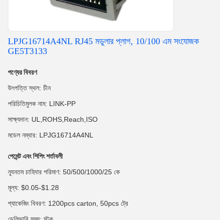
LPJG16714A4NL RJ45 মডুলার প্লাগ, 10/100 এম সংযোজক
GE5T3133
পণ্যের বিবরণ
উৎপত্তি স্থল: চীন
পরিচিতিমুলক নাম: LINK-PP
সাক্ষ্যদান: UL,ROHS,Reach,ISO
মডেল নম্বার: LPJG16714A4NL
পেমেন্ট এবং শিপিং শর্তাবলী
ন্যূনতম চাহিদার পরিমাণ: 50/500/1000/25 কে
মূল্য: $0.05-$1.28
প্যাকেজিং বিবরণ: 1200pcs carton, 50pcs ট্রে
ডেলিভারি সময়: স্টক