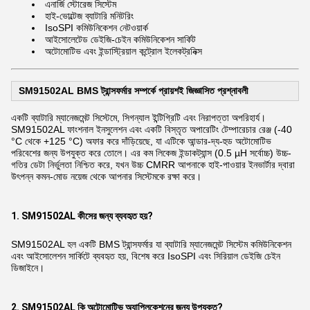
এনার্জি স্টোরেজ সিস্টেম
হাই-ভোল্টেজ ব্যাটারি মনিটরিং
IsoSPI কমিউনিকেশন নেটওয়ার্ক
আইসোলেটেড ডেইজি-চেইন কমিউনিকেশন সার্কিট
অটোমোটিভ এবং ইন্ডাস্ট্রিয়াল কন্ট্রোল ইলেকট্রনিক্স
SM91502AL BMS ট্রান্সফর্মার সম্পর্কে প্রায়শই জিজ্ঞাসিত প্রশ্নাবলী
একটি ব্যাটারি ম্যানেজমেন্ট সিস্টেমে, সিগন্যাল ইন্টিগ্রিটি এবং নিরাপত্তা অপরিহার্য।
SM91502AL ফাংশনাল ইনসুলেশন এবং একটি বিস্তৃত অপারেটিং টেম্পারেচার রেঞ্জ (-40
°C থেকে +125 °C) অফার করে দাঁড়িয়েছে, যা এটিকে আন্ডার-দ্য-হুড অটোমোটিভ
পরিবেশের জন্য উপযুক্ত করে তোলে। এর কম লিকেজ ইন্ডাকট্যান্স (0.5 µH সর্বোচ্চ) উচ্চ-
গতির ডেটা নির্ভুলতা নিশ্চিত করে, যখন উচ্চ CMRR আপনাকে হাই-পাওয়ার ইনভার্টার দ্বারা
উৎপন্ন কমন-মোড নয়েজ থেকে আপনার সিস্টেমকে রক্ষা করে।
1. SM91502AL কীসের জন্য ব্যবহৃত হয়?
SM91502AL হল একটি BMS ট্রান্সফর্মার যা ব্যাটারি ম্যানেজমেন্ট সিস্টেম কমিউনিকেশন
এবং আইসোলেশন সার্কিটে ব্যবহৃত হয়, বিশেষ করে IsoSPI এবং সিরিয়াল ডেইজি চেইন
ডিজাইনে।
2. SM91502AL কি অটোমোটিভ অ্যাপ্লিকেশনের জন্য উপযুক্ত?