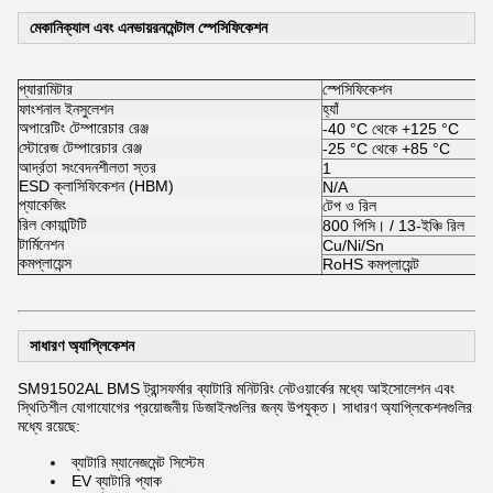
মেকানিক্যাল এবং এনভায়রনমেন্টাল স্পেসিফিকেশন
প্যারামিটার
স্পেসিফিকেশন
ফাংশনাল ইনসুলেশন
হ্যাঁ
অপারেটিং টেম্পারেচার রেঞ্জ
-40 °C থেকে +125 °C
স্টোরেজ টেম্পারেচার রেঞ্জ
-25 °C থেকে +85 °C
আর্দ্রতা সংবেদনশীলতা স্তর
1
ESD ক্লাসিফিকেশন (HBM)
N/A
প্যাকেজিং
টেপ ও রিল
রিল কোয়ান্টিটি
800 পিসি। / 13-ইঞ্চি রিল
টার্মিনেশন
Cu/Ni/Sn
কমপ্লায়েন্স
RoHS কমপ্লায়েন্ট
সাধারণ অ্যাপ্লিকেশন
SM91502AL BMS ট্রান্সফর্মার ব্যাটারি মনিটরিং নেটওয়ার্কের মধ্যে আইসোলেশন এবং
স্থিতিশীল যোগাযোগের প্রয়োজনীয় ডিজাইনগুলির জন্য উপযুক্ত। সাধারণ অ্যাপ্লিকেশনগুলির
মধ্যে রয়েছে:
ব্যাটারি ম্যানেজমেন্ট সিস্টেম
EV ব্যাটারি প্যাক