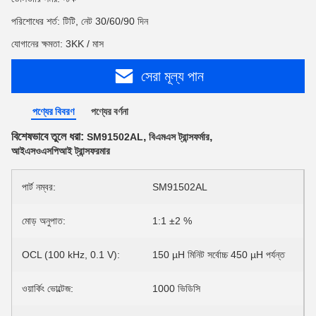
পরিশোধের শর্ত: টিটি, নেট 30/60/90 দিন
যোগানের ক্ষমতা: 3KK / মাস
সেরা মূল্য পান
পণ্যের বিবরণ
পণ্যের বর্ণনা
বিশেষভাবে তুলে ধরা:
,
,
SM91502AL
বিএমএস ট্রান্সফর্মার
আইএসওএসপিআই ট্রান্সফরমার
পার্ট নম্বর:
SM91502AL
মোড় অনুপাত:
1:1 ±2 %
OCL (100 kHz, 0.1 V):
150 µH মিনিট সর্বোচ্চ 450 µH পর্যন্ত
ওয়ার্কিং ভোল্টেজ:
1000 ভিডিসি