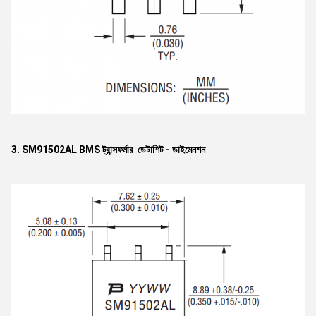
3. SM91502AL BMS ট্রান্সফর্মার ডেটাশিট - ডাইমেনশন