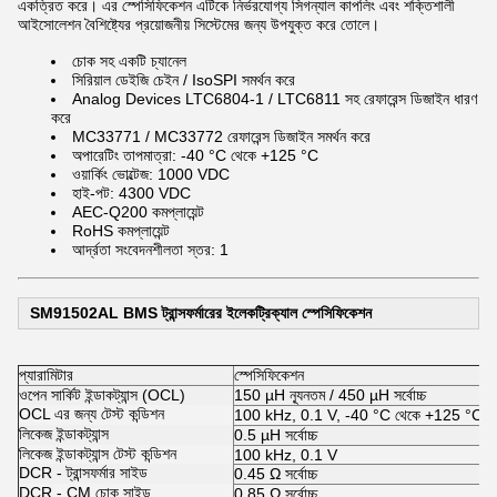
একত্রিত করে। এর স্পেসিফিকেশন এটিকে নির্ভরযোগ্য সিগন্যাল কাপলিং এবং শক্তিশালী
আইসোলেশন বৈশিষ্ট্যের প্রয়োজনীয় সিস্টেমের জন্য উপযুক্ত করে তোলে।
চোক সহ একটি চ্যানেল
সিরিয়াল ডেইজি চেইন / IsoSPI সমর্থন করে
Analog Devices LTC6804-1 / LTC6811 সহ রেফারেন্স ডিজাইন ধারণ
করে
MC33771 / MC33772 রেফারেন্স ডিজাইন সমর্থন করে
অপারেটিং তাপমাত্রা: -40 °C থেকে +125 °C
ওয়ার্কিং ভোল্টেজ: 1000 VDC
হাই-পট: 4300 VDC
AEC-Q200 কমপ্লায়েন্ট
RoHS কমপ্লায়েন্ট
আর্দ্রতা সংবেদনশীলতা স্তর: 1
SM91502AL BMS ট্রান্সফর্মারের ইলেকট্রিক্যাল স্পেসিফিকেশন
প্যারামিটার
স্পেসিফিকেশন
ওপেন সার্কিট ইন্ডাকট্যান্স (OCL)
150 µH ন্যূনতম / 450 µH সর্বোচ্চ
OCL এর জন্য টেস্ট কন্ডিশন
100 kHz, 0.1 V, -40 °C থেকে +125 °C
লিকেজ ইন্ডাকট্যান্স
0.5 µH সর্বোচ্চ
লিকেজ ইন্ডাকট্যান্স টেস্ট কন্ডিশন
100 kHz, 0.1 V
DCR - ট্রান্সফর্মার সাইড
0.45 Ω সর্বোচ্চ
DCR - CM চোক সাইড
0.85 Ω সর্বোচ্চ