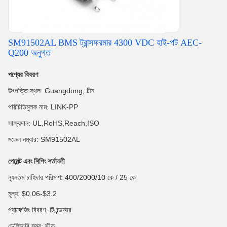
SM91502AL BMS ট্রান্সফরমার 4300 VDC হাই-পট AEC-
Q200 অনুগত
পণ্যের বিবরণ
উৎপত্তি স্থল: Guangdong, চীন
পরিচিতিমুলক নাম: LINK-PP
সাক্ষ্যদান: UL,RoHS,Reach,ISO
মডেল নম্বার: SM91502AL
পেমেন্ট এবং শিপিং শর্তাবলী
ন্যূনতম চাহিদার পরিমাণ: 400/2000/10 কে / 25 কে
মূল্য: $0.06-$3.2
প্যাকেজিং বিবরণ: টিএন্ডআর
ডেলিভারি সময়: স্টক