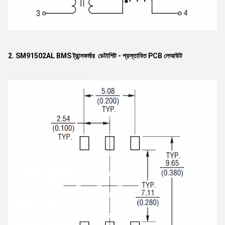
2. SM91502AL BMS ট্রান্সফর্মার ডেটাশিট - প্রস্তাবিত PCB লেআউট