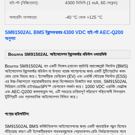
হাই-পট (বিচ্ছিন্নতা):
4300 ভিডিসি (1 mA, 60 সেকেন্ড)
অপারেটিং তাপমাত্রা:
-40 °C থেকে +125 °C
SM91502AL BMS ট্রান্সফরমার 4300 VDC হাই-পট AEC-Q200
অনুগত
Bourns SM91502AL আইসোলেশন ট্রান্সফর্মার মডিউল ওভারভিউ
Bourns SM91502AL হল একটি সিঙ্গেল-চ্যানেল ব্যাটারি ম্যানেজমেন্ট সিস্টেম (BMS)
আইসোলেশন ট্রান্সফর্মার মডিউল যা উন্নত নয়েজ সাপ্রেশনের জন্য একটি ইন্টিগ্রেটেড কমন
মোড চোক ফিচার করে। ইলেকট্রিক ভেহিকেল (EV) এবং এনার্জি স্টোরেজ সিস্টেম (ESS)
এর উচ্চ-নিরাপত্তা প্রয়োজনীয়তার জন্য বিশেষভাবে ডিজাইন করা হয়েছে, SM91502AL
সিরিয়াল ডেইজি চেইন/isoSPI™ যোগাযোগ সমর্থন করে। 1000 VDC ওয়ার্কিং ভোল্টেজ
এবং AEC-Q200 কমপ্লায়েন্স সহ, এটি সবচেয়ে চাহিদাপূর্ণ পরিবেশে শক্তিশালী সিগন্যাল
ইন্টিগ্রিটি এবং গ্যালভানিক আইসোলেশন নিশ্চিত করে।
পণ্যের হাইলাইটস:
SM91502AL BMS কমিউনিকেশন আইসোলেশনের জন্য একটি ব্যবহারিক পছন্দ হিসেবে
দাঁড়িয়েছে কারণ এটি ইলেকট্রিক্যাল পারফরম্যান্সকে প্রোডাকশন-রেডি নির্ভরযোগ্যতার সাথে