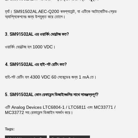
হ্যাঁ। SM91502AL AEC-Q200 কমপ্লায়েন্ট, যা এটিকে অটোমোটিভ-গ্রেড
অ্যাপ্লিকেশনের জন্য উপযুক্ত করে তোলে।
3. SM91502AL এর ওয়ার্কিং ভোল্টেজ কত?
ওয়ার্কিং ভোল্টেজ হল 1000 VDC।
4. SM91502AL এর হাই-পট রেটিং কত?
হাই-পট রেটিং হল 4300 VDC 60 সেকেন্ডের জন্য 1 mA তে।
5. SM91502AL কোন রেফারেন্স ডিজাইনগুলির সাথে সামঞ্জস্যপূর্ণ?
এটি Analog Devices LTC6804-1 / LTC6811 এবং MC33771 /
MC33772 সহ রেফারেন্স ডিজাইন সমর্থন করে।
Tags: