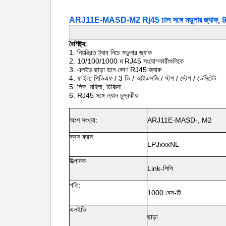
ARJ11E-MASD-M2 Rj45 ঢাল সঙ্গে মডুলার জ্যাক, 90
বৈশিষ্ট্য:
1. নিয়ন্ত্রিত ট্যাব নিচে মডুলার জ্যাক
2. 10/100/1000 ম RJ45 সংযোগকারীগুলিকে
3. এলইড ছাড়া ডান কোণ RJ45 জ্যাক
4.
ফাইল: পিডিএফ / 3 ডি / আইএসজি / স্টপ / স্টেপ / ডেসিটেট
5. লিঙ্গ: মহিলা, চিকিত্সা
6. RJ45 সঙ্গে ল্যান চুম্বকীয়
অংশ সংখ্যা:
ARJ11E-MASD-, M2
ক্রস ক্রস;
LPJxxxNL
উত্পাদক
Link-পিপি
গতি:
1000 বেস-টি
এলইডি
ছাড়া