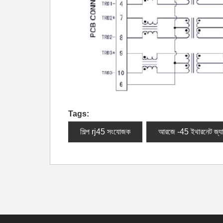
Tags:
শিল্প rj45 সংযোজক
আরজে -45 ইথারনেট জ্য