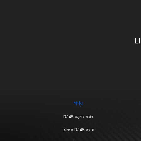
L
পণ্য
RJ45 মডুলার জ্যাক
চৌম্বক RJ45 জ্যাক