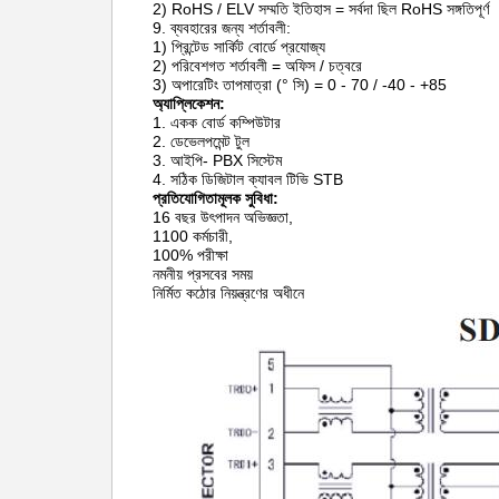
2) RoHS / ELV সম্মতি ইতিহাস = সর্বদা ছিল RoHS সঙ্গতিপূর্ণ
9. ব্যবহারের জন্য শর্তাবলী:
1) প্রিন্টেড সার্কিট বোর্ডে প্রযোজ্য
2) পরিবেশগত শর্তাবলী = অফিস / চত্বরে
3) অপারেটিং তাপমাত্রা (° সি) = 0 - 70 / -40 - +85
অ্যাপ্লিকেশন:
1. একক বোর্ড কম্পিউটার
2. ডেভেলপমেন্ট টুল
3. আইপি- PBX সিস্টেম
4. সঠিক ডিজিটাল ক্যাবল টিভি STB
প্রতিযোগিতামূলক সুবিধা:
16 বছর উৎপাদন অভিজ্ঞতা,
1100 কর্মচারী,
100% পরীক্ষা
নমনীয় প্রসবের সময়
নির্মিত কঠোর নিয়ন্ত্রণের অধীনে