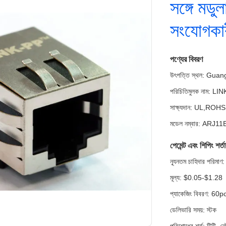
সঙ্গে মডু
সংযোগকা
পণ্যের বিবরণ
উৎপত্তি স্থল: Guan
পরিচিতিমুলক নাম: LI
সাক্ষ্যদান: UL,RO
মডেল নম্বার: ARJ
পেমেন্ট এবং শিপিং শর্ত
ন্যূনতম চাহিদার পরি
মূল্য: $0.05-$1.28
প্যাকেজিং বিবরণ: 60pcs
ডেলিভারি সময়: স্টক