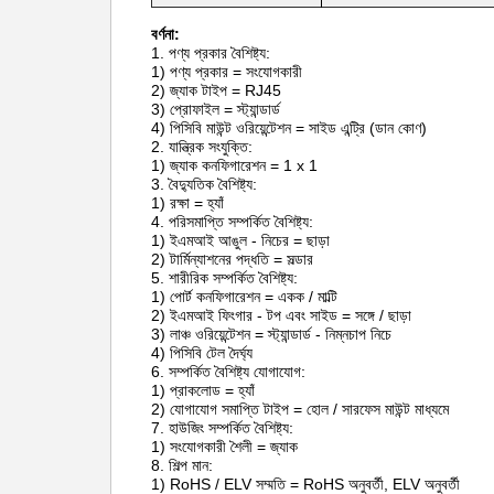
বর্ণনা:
1. পণ্য প্রকার বৈশিষ্ট্য:
1) পণ্য প্রকার = সংযোগকারী
2) জ্যাক টাইপ = RJ45
3) প্রোফাইল = স্ট্যান্ডার্ড
4) পিসিবি মাউন্ট ওরিয়েন্টেশন = সাইড এন্ট্রি (ডান কোণ)
2. যান্ত্রিক সংযুক্তি:
1) জ্যাক কনফিগারেশন = 1 x 1
3. বৈদ্যুতিক বৈশিষ্ট্য:
1) রক্ষা = হ্যাঁ
4. পরিসমাপ্তি সম্পর্কিত বৈশিষ্ট্য:
1) ইএমআই আঙুল - নিচের = ছাড়া
2) টার্মিন্যাশনের পদ্ধতি = সল্ডার
5. শারীরিক সম্পর্কিত বৈশিষ্ট্য:
1) পোর্ট কনফিগারেশন = একক / মাল্টি
2) ইএমআই ফিংগার - টপ এবং সাইড = সঙ্গে / ছাড়া
3) লাঞ্চ ওরিয়েন্টেশন = স্ট্যান্ডার্ড - নিম্নচাপ নিচে
4) পিসিবি টেল দৈর্ঘ্য
6. সম্পর্কিত বৈশিষ্ট্য যোগাযোগ:
1) প্রাকলোড = হ্যাঁ
2) যোগাযোগ সমাপ্তি টাইপ = হোল / সারফেস মাউন্ট মাধ্যমে
7. হাউজিং সম্পর্কিত বৈশিষ্ট্য:
1) সংযোগকারী শৈলী = জ্যাক
8. শিল্প মান:
1) RoHS / ELV সম্মতি = RoHS অনুবর্তী, ELV অনুবর্তী