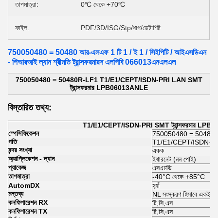
তাপমাত্রা:
0℃ থেকে +70℃
ফাইল:
PDF/3D/ISG/Stp/ধাপ/ডেটাশিট
750050480 = 50480 আর-এলএফ 1 টি 1 / ই 1 / সিইপিটি / আইএসডিএন
- পিআরআই ল্যান শ্রীমতি ট্রান্সফরমারস এলপিবি 066013এনএলএল
750050480 = 50480R-LF1 T1/E1/CEPT/ISDN-PRI LAN SMT
ট্রান্সফরমার LPB06013ANLE
বিস্তারিত তথ্য:
T1/E1/CEPT/ISDN-PRI SMT ট্রান্সফরমার LP
স্পেসিফিকেশন
750050480 = 50480
গতি
T1/E1/CEPT/ISDN-P
বন্দর সংখ্যা
একক
অ্যাপ্লিকেশন - ল্যান
ইথারনেট (নন পোই)
প্যাকেজ
এসএমডি
তাপমাত্রা
-40°C থেকে +85°C
AutomDX
হ্যাঁ
মন্তব্য
NL সংস্করণ হিসাবে একই
কনফিগারেশন RX
টি,সি,এস
কনফিগারেশন TX
টি,সি,এস