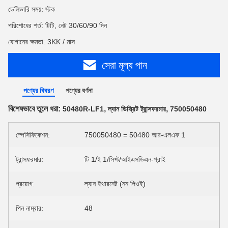
ডেলিভারি সময়: স্টক
পরিশোধের শর্ত: টিটি, নেট 30/60/90 দিন
যোগানের ক্ষমতা: 3KK / মাস
সেরা মূল্য পান
পণ্যের বিবরণ
পণ্যের বর্ণনা
বিশেষভাবে তুলে ধরা:
,
,
50480R-LF1
ল্যান ডিস্ক্রিট ট্রান্সফরমার
750050480
স্পেসিফিকেশন:
750050480 = 50480 আর-এলএফ 1
ট্রান্সফরমার:
টি 1/ই 1/সিপ্ট/আইএসডিএন-প্রাই
প্রয়োগ:
ল্যান ইথারনেট (নন পিওই)
পিন নাম্বার:
48