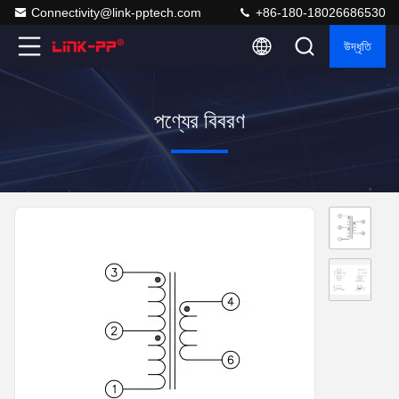
Connectivity@link-pptech.com
+86-180-18026686530
উদ্ধৃতি
পণ্যের বিবরণ