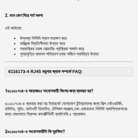
2. ডান কোণ দিয়ে গর্ত নকশা
এই কাঠামো:
উল্লম্ব পিসিবি স্থান সংরক্ষণ করে
যান্ত্রিক স্থিতিশীলতা উন্নত করে
স্বয়ংক্রিয় তরঙ্গ সোল্ডারিং প্রক্রিয়া সমর্থন করে
পুনরাবৃত্তি ক্যাবল সন্নিবেশ চক্র অধীনে স্থায়িত্ব উন্নত
6116173-4 RJ45 মডুলার জ্যাক সম্পর্কে FAQ:
1৬১১৬১৭৩৪-৪ আরজে৪৫ সংযোগকারী কিসের জন্য ব্যবহৃত হয়?
৬১১৬১৭৩৪-৪ ব্যবহার করা হয় ইথারনেট যোগাযোগ ইন্টারফেসের জন্য শিল্প নেটওয়ার্কিং,
রাউটার, সুইচ, আইওটি ডিভাইস, টেলিকম সরঞ্জাম,এবং এমবেডেড পিসিবি অ্যাপ্লিকেশনের
জন্য যেগুলোতে স্কিলড কানেক্টিভিটি ক্যাটাগরি ৫ প্রয়োজন.
2৬১১৬১৭৩৪-৪ সংযোগকারীটা কি সুরক্ষিত?