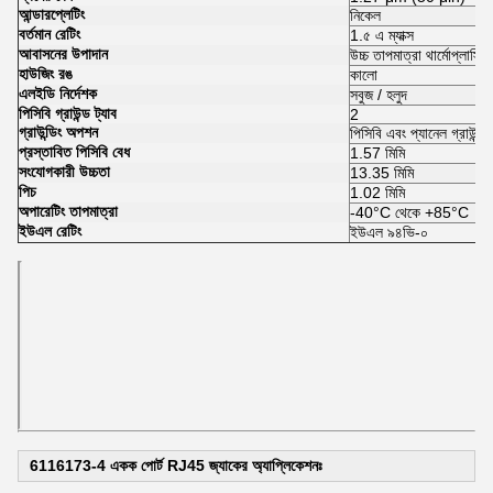
আন্ডারপ্লেটিং
নিকেল
বর্তমান রেটিং
1.৫ এ ম্যাক্স
আবাসনের উপাদান
উচ্চ তাপমাত্রা থার্মোপ্লাস্টি
হাউজিং রঙ
কালো
এলইডি নির্দেশক
সবুজ / হলুদ
পিসিবি গ্রাউন্ড ট্যাব
2
গ্রাউন্ডিং অপশন
পিসিবি এবং প্যানেল গ্রাউন্ড
প্রস্তাবিত পিসিবি বেধ
1.57 মিমি
সংযোগকারী উচ্চতা
13.35 মিমি
পিচ
1.02 মিমি
অপারেটিং তাপমাত্রা
-40°C থেকে +85°C
ইউএল রেটিং
ইউএল ৯৪ভি-০
6116173-4 একক পোর্ট RJ45 জ্যাকের অ্যাপ্লিকেশনঃ