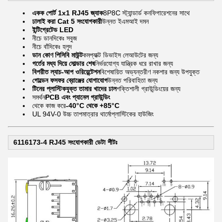
একক পোর্ট 1x1 RJ45 জ্যাক
8P8C স্ট্যান্ডার্ড কনফিগারেশনের সাথে
ঢালাই করা Cat 5 সংযোগকারী
উন্নত ইএমআই দমন
ইন্টিগ্রেটেড LED
নীচে ডানদিকেঃ সবুজ
নীচে বাঁদিকেঃ হলুদ
ডান কোণ পিসিবি মাউন্ট
কমপ্যাক্ট ডিভাইস লেআউটের জন্য
গর্তের মধ্য দিয়ে সোল্ডার শেষ
নির্ভরযোগ্য যান্ত্রিক ধরে রাখার জন্য
বিপরীত ল্যাচ-আপ ওরিয়েন্টেশন
বিশেষায়িত অভ্যন্তরীণ নকশার জন্য উপযুক্ত
গোল্ডেন ফসফর ব্রোঞ্জের যোগাযোগ
উন্নত পরিবাহিতা জন্য
টিনের প্লাস্টিকযুক্ত তামার খাদের ঢাল
শক্তিশালী গ্রাউন্ডিংয়ের জন্য
সমর্থন
PCB এবং প্যানেল গ্রাউন্ডিং
থেকে কাজ করে
-40°C থেকে +85°C
UL 94V-0 উচ্চ তাপমাত্রার থার্মোপ্লাস্টিকের হাউজিং
6116173-4 RJ45 সংযোগকারী ডেটা শীটঃ