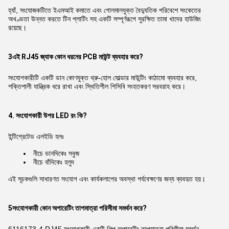
হ্যাঁ, সংযোজকটিতে ইএমআই কমাতে এবং গোলমালযুক্ত বৈদ্যুতিক পরিবেশে সংকেতের
অখণ্ডতা উন্নত করতে টিন প্লাটিং সহ একটি সম্পূর্ণরূপে সুরক্ষিত তামা খাদের হাউজিং
রয়েছে।
3এই RJ45 জ্যাক কোন ধরনের PCB মাউন্ট ব্যবহার করে?
সংযোগকারীটি একটি ডান কোণযুক্ত থ্রু-হোল সোল্ডার মাউন্টিং কাঠামো ব্যবহার করে,
শক্তিশালী যান্ত্রিক ধরে রাখা এবং স্থিতিশীল পিসিবি সংহতকরণ সরবরাহ করে।
4. সংযোগকারী উপর LED রং কি?
ইন্টিগ্রেটেড এলইডি হলঃ
নীচে ডানদিকেঃ সবুজ
নীচে বাঁদিকেঃ হলুদ
এই সূচকগুলি সাধারণত সংযোগ এবং কার্যকলাপের অবস্থা পর্যবেক্ষণের জন্য ব্যবহৃত হয়।
5সংযোগকারী কোন অপারেটিং তাপমাত্রা পরিসীমা সমর্থন করে?