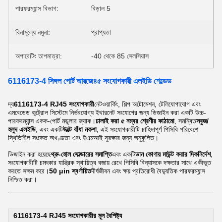
পারফরম্যান্স বিভাগ:
বিড়াল 5
বিনামূল্যে নমুনা:
প্রাপ্যতা
অপারেটিং তাপমাত্রা:
-40 থেকে 85 সেলসিয়াস
6116173-4 সিঙ্গল পোর্ট আরজে৪৫ সংযোগকারী এলইডি শেল্ডেড
দ্য
6116173-4 RJ45 সংযোগকারী
নেটওয়ার্কিং, শিল্প অটোমেশন, টেলিযোগাযোগ এবং
এমবেডেড কন্ট্রোল সিস্টেমে নির্ভরযোগ্য ইথারনেট সংযোগের জন্য ডিজাইন করা একটি উচ্চ-
পারফরম্যান্স একক-পোর্ট মডুলার জ্যাক।
ঢালাই করা ৫ নম্বর শ্রেণীর কাঠামো
, সমন্বিত
সবুজ/
হলুদ এলইডি
, এবং একটি
উল্টে বাঁধা নকশা
, এই সংযোগকারীটি চাহিদাপূর্ণ পিসিবি পরিবেশে
স্থিতিশীল সংকেত অখণ্ডতা এবং ইএমআই সুরক্ষার জন্য অনুকূলিত।
ডিজাইন করা হয়েছে
থ্রু-হোল সোল্ডারের সমাপ্তি
এবং একটি
ডান কোণায় মাউন্ট করার দিকনির্দেশ
,
সংযোগকারীটি চমৎকার যান্ত্রিক স্থায়িত্ব বজায় রেখে পিসিবি বিন্যাসকে দক্ষতার সাথে একীভূত
করতে সক্ষম করে।
50 μin স্বর্ণায়িত
দীর্ঘজীবন এবং ক্ষয় প্রতিরোধী বৈদ্যুতিক পারফরম্যান্স
নিশ্চিত করা।
6116173-4 RJ45 সংযোগকারীর মূল বৈশিষ্ট্য