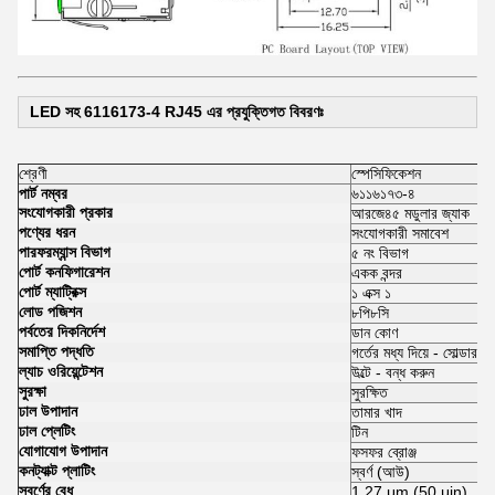
LED সহ 6116173-4 RJ45 এর প্রযুক্তিগত বিবরণঃ
শ্রেণী
স্পেসিফিকেশন
পার্ট নম্বর
৬১১৬১৭৩-৪
সংযোগকারী প্রকার
আরজে৪৫ মডুলার জ্যাক
পণ্যের ধরন
সংযোগকারী সমাবেশ
পারফরম্যান্স বিভাগ
৫ নং বিভাগ
পোর্ট কনফিগারেশন
একক বন্দর
পোর্ট ম্যাট্রিক্স
১ এক্স ১
লোড পজিশন
৮পি৮সি
পর্বতের দিকনির্দেশ
ডান কোণ
সমাপ্তি পদ্ধতি
গর্তের মধ্য দিয়ে - সোল্ডার
ল্যাচ ওরিয়েন্টেশন
উল্টে - বন্ধ করুন
সুরক্ষা
সুরক্ষিত
ঢাল উপাদান
তামার খাদ
ঢাল প্লেটিং
টিন
যোগাযোগ উপাদান
ফসফর ব্রোঞ্জ
কনট্যাক্ট প্লাটিং
স্বর্ণ (আউ)
স্বর্ণের বেধ
1.27 μm (50 μin)