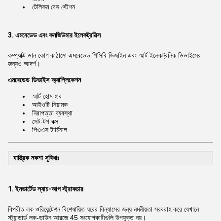
টেলিকম বেস স্টেশন
3. এমবেডেড এবং কনজিউমার ইলেকট্রনিক্স
কম্প্যাক্ট ডান কোণ কাঠামো এমবেডেড পিসিবি ডিজাইন এবং স্মার্ট ইলেকট্রনিক ডিভাইসের
জন্যও আদর্শ।
এমবেডেড ডিভাইস অ্যাপ্লিকেশন
স্মার্ট হোম হাব
আইওটি নিয়ামক
নিরাপত্তা ব্যবস্থা
সেট-টপ বক্স
পিওএস টার্মিনাল
যান্ত্রিক নকশা সুবিধাঃ
1. ইনভার্টেড ল্যাচ-আপ স্ট্রাকচার
বিপরীত লক ওরিয়েন্টেশন বিশেষায়িত ঘরের বিন্যাসের জন্য নমনীয়তা সরবরাহ করে যেখানে
স্ট্যান্ডার্ড লক-ডাউন আরজে 45 সংযোগকারীগুলি উপযুক্ত নয়।