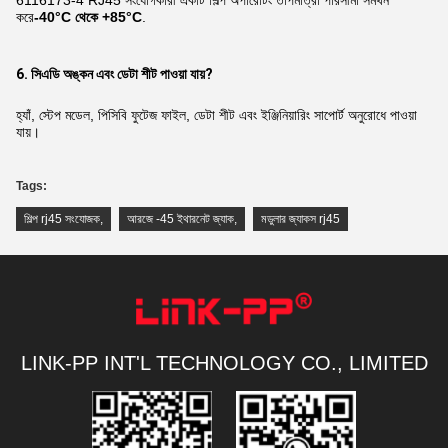
6116173-4 RJ45 সংযোগকারী একটি শিল্প অপারেটিং তাপমাত্রা পরিসীমা সমর্থন
করে
-40°C থেকে +85°C
.
6. সিএডি অঙ্কন এবং ডেটা শীট পাওয়া যায়?
হ্যাঁ, স্টেপ মডেল, পিসিবি ফুটেজ ফাইল, ডেটা শীট এবং ইঞ্জিনিয়ারিং সাপোর্ট অনুরোধে পাওয়া
যায়।
Tags:
শিল্প rj45 সংযোজক
,
আরজে -45 ইথারনেট জ্যাক
,
মডুলার জ্যাকস rj45
LINK-PP INT'L TECHNOLOGY CO., LIMITED