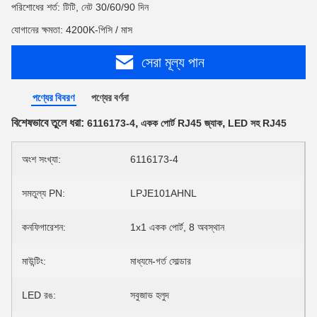
পরিশোধের শর্ত: টিটি, নেট 30/60/90 দিন
যোগানের ক্ষমতা: 4200K-পিসি / মাস
সেরা মূল্য পান
পণ্যের বিবরণ
পণ্যের বর্ণনা
বিশেষভাবে তুলে ধরা:
,
,
6116173-4
একক পোর্ট RJ45 জ্যাক
LED সহ RJ45
অংশ সংখ্যা:
6116173-4
সমতুল্য PN:
LPJE101AHNL
কনফিগারেশন:
1x1 একক পোর্ট, 8 অবস্থান
মাউন্টিং:
মাধ্যমে-গর্ত সোল্ডার
LED রঙ:
সবুজাভ হলুদ