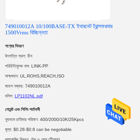
749010012A 10/100BASE-TX ইথারনেট ট্রান্সফরমার
1500Vrms বিচ্ছিন্নতা
পণ্যের বিবরণ
উৎপত্তি স্থল: চীন
পরিচিতিমুলক নাম: LINK-PP
সাক্ষ্যদান: UL,ROHS,REACH,ISO
মডেল নম্বার: 749010012A
দলিল:
LP1102NL.pdf
পেমেন্ট এবং শিপিং শর্তাবলী
ন্যূনতম চাহিদার পরিমাণ: 400/2000/10K/25Kpcs
মূল্য: $0.28-$0.8 can be negotiable
প্যাকেজিং বিবরণ: টেপ ও রোল (টিআর)