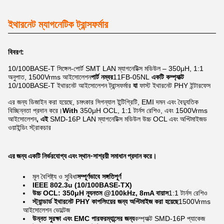
ইথারনেট ম্যাগনেটিক ট্রান্সফর্মার
বিবরণ:
10/100BASE-T সিঙ্গেল-পোর্ট SMT LAN ম্যাগনেটিক্স মডিউল – 350μH, 1:1
অনুপাত, 1500Vrms আইসোলেশন
পার্ট নম্বর
11FB-05NL
একটি কম্প্যাক্ট
10/100BASE-T ইথারনেট আইসোলেশন ট্রান্সফর্মার
যা
ফাস্ট ইথারনেট PHY ইন্টারফেস
এর জন্য ডিজাইন করা হয়েছে, চমৎকার সিগন্যাল ইন্টিগ্রিটি, EMI দমন এবং বৈদ্যুতিক
বিচ্ছিন্নতা প্রদান করে।
With
350μH OCL, 1:1 টার্নস রেশিও, এবং 1500Vrms
আইসোলেশন
, এই
SMD-16P LAN ম্যাগনেটিক্স মডিউল
উচ্চ OCL এবং অপ্টিমাইজড
ওয়াইন্ডিং স্ট্রাকচার
এর জন্য একটি নির্ভরযোগ্য এবং স্থান-সাশ্রয়ী সমাধান প্রদান করে।
মূল বৈশিষ্ট্য ও সুবিধা
সম্পূর্ণভাবে সঙ্গতিপূর্ণ
IEEE 802.3u (10/100BASE-TX)
উচ্চ OCL: 350μH ন্যূনতম @100kHz, 8mA বায়াস
1:1 টার্নস রেশিও
স্ট্যান্ডার্ড ইথারনেট PHY কাপলিংয়ের জন্য অপ্টিমাইজ করা হয়েছে
1500Vrms
আইসোলেশন ভোল্টেজ
উন্নত সুরক্ষা এবং EMC পারফরম্যান্সের জন্য
কম্প্যাক্ট SMD-16P প্যাকেজ