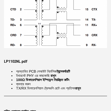
LP1102NL.pdf
প্রস্তাবিত PCB লেআউট নির্দেশিকা
ট্রান্সফর্মারটি
ইথারনেট PHY এর কাছাকাছি
রাখুন
100Ω ডিফারেনশিয়াল ইম্পিডেন্স নিয়ন্ত্রিত রুটিং
ব্যবহার করুন
TX/RX ডিফারেনশিয়াল ট্রেসগুলি ছোট এবং প্রতিসম
রাখুন