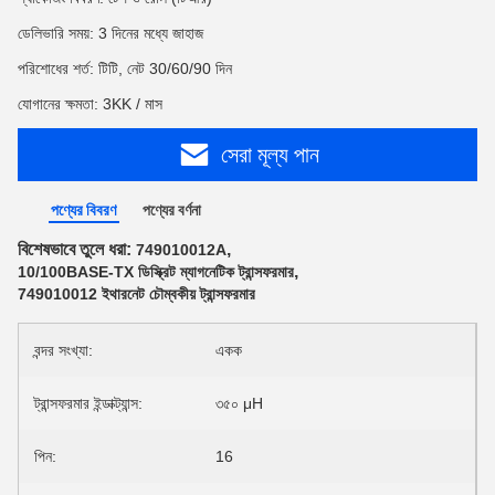
ডেলিভারি সময়: 3 দিনের মধ্যে জাহাজ
পরিশোধের শর্ত: টিটি, নেট 30/60/90 দিন
যোগানের ক্ষমতা: 3KK / মাস
সেরা মূল্য পান
পণ্যের বিবরণ
পণ্যের বর্ণনা
বিশেষভাবে তুলে ধরা:
,
749010012A
,
10/100BASE-TX ডিস্ক্রিট ম্যাগনেটিক ট্রান্সফরমার
749010012 ইথারনেট চৌম্বকীয় ট্রান্সফরমার
বন্দর সংখ্যা:
একক
ট্রান্সফরমার ইন্ডাক্ট্যান্স:
৩৫০ μH
পিন:
16