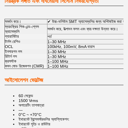
নিয়ন্ত্রক সঙ্গতি এবং দীর্ঘমেয়াদী সিস্টেম নির্ভরযোগ্যতা
সমর্থন করে।
✔ উচ্চ-ভলিউম SMT অ্যাসেম্বলির জন্য অপ্টিমাইজ করা হয়ে
স্বয়ংক্রিয় পিক-এন্ড-প্লেস
সমর্থন করে, উত্পাদন ফলন এবং ব্যয় দক্ষতা উন্নত করে।
অ্যাসেম্বলি
প্যারামিটার
শর্ত
টার্নস রেশিও
1–30 MHz
OCL
100kHz, 100mV, 8mA বায়াস
ইনসারশন লস
1–30 MHz
রিটার্ন লস
1–30 MHz
ক্রসস্টক
1–100 MHz
কমন মোড রিজেকশন (CMR)
1–100 MHz
আইসোলেশন ভোল্টেজ
60 সেকেন্ড
1500 Vrms
অপারেটিং তাপমাত্রা
—
0°C ~ +70°C
ইথারনেট ট্রান্সফর্মারগুলির অ্যাপ্লিকেশন:
ইথারনেট সুইচ ও রাউটার