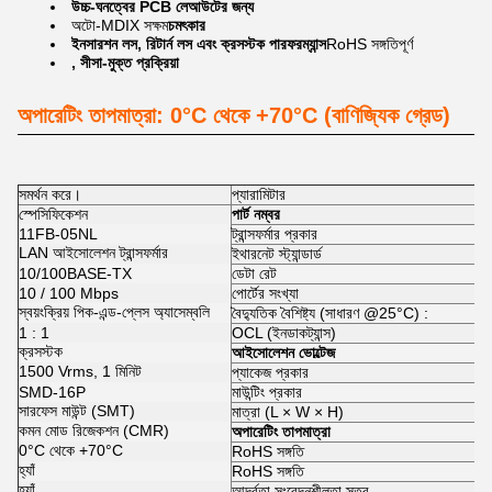
উচ্চ-ঘনত্বের PCB লেআউটের জন্য
অটো-MDIX সক্ষম
চমৎকার
ইনসারশন লস, রিটার্ন লস এবং ক্রসস্টক পারফরম্যান্স
RoHS সঙ্গতিপূর্ণ
, সীসা-মুক্ত প্রক্রিয়া
অপারেটিং তাপমাত্রা: 0°C থেকে +70°C (বাণিজ্যিক গ্রেড)
সমর্থন করে।
প্যারামিটার
স্পেসিফিকেশন
পার্ট নম্বর
11FB-05NL
ট্রান্সফর্মার প্রকার
LAN আইসোলেশন ট্রান্সফর্মার
ইথারনেট স্ট্যান্ডার্ড
10/100BASE-TX
ডেটা রেট
10 / 100 Mbps
পোর্টের সংখ্যা
স্বয়ংক্রিয় পিক-এন্ড-প্লেস অ্যাসেম্বলি
বৈদ্যুতিক বৈশিষ্ট্য (সাধারণ @25°C) :
1 : 1
OCL (ইনডাকট্যান্স)
ক্রসস্টক
আইসোলেশন ভোল্টেজ
1500 Vrms, 1 মিনিট
প্যাকেজ প্রকার
SMD-16P
মাউন্টিং প্রকার
সারফেস মাউন্ট (SMT)
মাত্রা (L × W × H)
কমন মোড রিজেকশন (CMR)
অপারেটিং তাপমাত্রা
0°C থেকে +70°C
RoHS সঙ্গতি
হ্যাঁ
RoHS সঙ্গতি
হ্যাঁ
আর্দ্রতা সংবেদনশীলতা স্তর