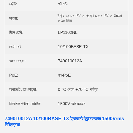
মাউন্ট:
শ্রীমতী
দৈর্ঘ্য ১২.৮০ মিমি × প্রস্থ ৯.৩০ মিমি × উচ্চতা
মাত্রা:
৫.১০ মিমি
চীনে তৈরি:
LP1102NL
ডেটা রেট:
10/100BASE-TX
অংশ সংখ্যা:
749010012A
PoE:
নন-PoE
অপারেটিং তাপমাত্রা:
0 °C থেকে +70 °C পর্যন্ত
নিরোধক পরীক্ষা ভোল্টেজ:
1500V আরএমএস
749010012A 10/100BASE-TX ইথারনেট ট্রান্সফরমার 1500Vrms
বিচ্ছিন্নতা