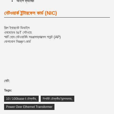
আইপি ক্যামেরা
নেটওয়ার্ক ইন্টারফেস কার্ড (NIC)
শিল্প ইথারনেট ডিভাইস
এমবেডেড IoT গেটওয়ে
স্মার্ট হোম নেটওয়ার্কিং সরঞ্জাম
অ্যাক্সেস পয়েন্ট (AP)
যোগাযোগ নিয়ন্ত্রণ বোর্ড
নোট:
Tags:
10 / 100base-t চৌম্বকীয়
,
গিগাবিট চৌম্বকীয় ট্রান্সফরমার
,
Power Over Ethernet Transformer