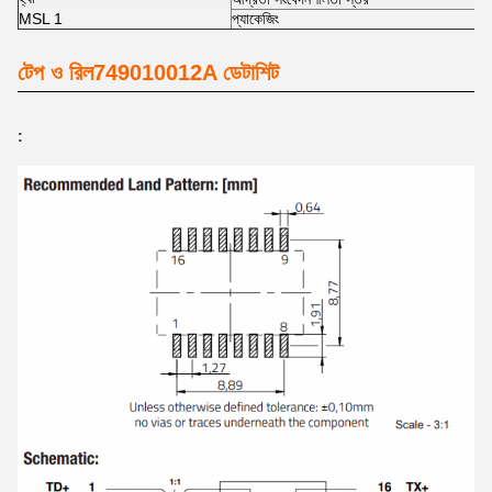
MSL 1
প্যাকেজিং
টেপ ও রিল
749010012A ডেটাশিট
: