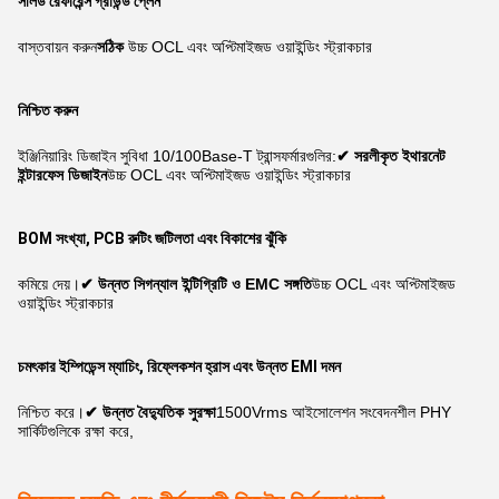
সলিড রেফারেন্স গ্রাউন্ড প্লেন
বাস্তবায়ন করুন
সঠিক
উচ্চ OCL এবং অপ্টিমাইজড ওয়াইন্ডিং স্ট্রাকচার
নিশ্চিত করুন
ইঞ্জিনিয়ারিং ডিজাইন সুবিধা 10/100Base-T ট্রান্সফর্মারগুলির:
✔ সরলীকৃত ইথারনেট
ইন্টারফেস ডিজাইন
উচ্চ OCL এবং অপ্টিমাইজড ওয়াইন্ডিং স্ট্রাকচার
BOM সংখ্যা, PCB রুটিং জটিলতা এবং বিকাশের ঝুঁকি
কমিয়ে দেয়।
✔ উন্নত সিগন্যাল ইন্টিগ্রিটি ও EMC সঙ্গতি
উচ্চ OCL এবং অপ্টিমাইজড
ওয়াইন্ডিং স্ট্রাকচার
চমৎকার ইম্পিডেন্স ম্যাচিং, রিফ্লেকশন হ্রাস এবং উন্নত EMI দমন
নিশ্চিত করে।
✔ উন্নত বৈদ্যুতিক সুরক্ষা
1500Vrms আইসোলেশন সংবেদনশীল PHY
সার্কিটগুলিকে রক্ষা করে,