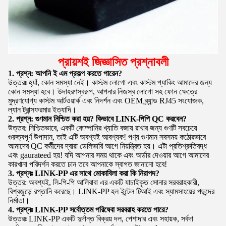
প্রায়শই জিজ্ঞাসিত প্রশ্নাবলী
1. প্রশ্ন: আপনি ই এম প্রকল্প করতে পারেন?
উত্তরঃ হ্যাঁ, কোন সমস্যা নেই।
কাস্টম লোগো এবং কাস্টম প্যাকিং আমাদের জন্য
কোন সমস্যা হবে।
উদাহরণস্বরূপ, আপনার নিজস্ব লোগো সহ ফোন ক্ষেত্রে
মুদ্রণযোগ্য কাস্টম আর্টওয়ার্ক এবং নিদর্শন এবং OEM ব্র্যান্ড RJ45 সংযোজক,
ল্যান ট্রান্সফরমার ইত্যাদি।
2. প্রশ্ন: গুণমান নিশ্চিত করা হয়?
কিভাবে LINK-পিপি QC করবেন?
উত্তর: নিশ্চিতভাবে, একটি কোম্পানির খ্যাতি বজায় রাখার জন্য গুণটি সবচেয়ে
গুরুত্বপূর্ণ উপাদান, তাই এটি অবশ্যই আবশ্যক!
পণ্য গুণমান সবসময় কঠোরভাবে
আমাদের QC কর্মীদের দ্বারা ডেলিভারি আগে নিয়ন্ত্রিত হয়।
এটা প্রতিশ্রুতিবদ্ধ
এবং gaurateed হয়!
যদি আপনার সময় থাকে এবং অর্ডার দেওয়ার আগে আমাদের
কারখানা পরিদর্শন করতে চান তবে আপনাকে স্বাগত জানানো হবে!
3. প্রশ্নঃ LINK-PP এর সাথে মোকাবিলা করা কি নিরাপদ?
উত্তর: অবশ্যই, লি-পি-পি আলিবাবা এর একটি যাচাইকৃত সোনার সরবরাহকারী,
বিশ্বজুড়ে রপ্তানি করেছে।
LINK-PP হল ইন্টেল টিআই এবং স্যামসাংয়ের পছন্দের
নির্মাতা।
4. প্রশ্নঃ LINK-PP সর্বোত্তম পরিষেবা সরবরাহ করতে পারে?
উত্তরঃ
LINK-PP একটি দুর্দান্ত বিক্রয় দল, পেশাদার এবং সহায়ক, সর্বদা