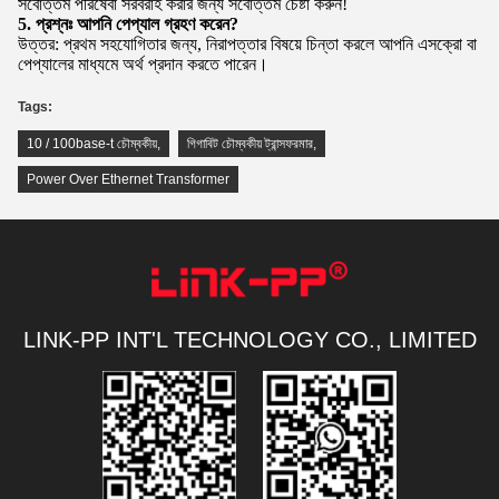
সর্বোত্তম পরিষেবা সরবরাহ করার জন্য সর্বোত্তম চেষ্টা করুন!
5. প্রশ্নঃ আপনি পেপ্যাল ​​গ্রহণ করেন?
উত্তর: প্রথম সহযোগিতার জন্য, নিরাপত্তার বিষয়ে চিন্তা করলে আপনি এসক্রো বা
পেপ্যালের মাধ্যমে অর্থ প্রদান করতে পারেন।
Tags:
10 / 100base-t চৌম্বকীয়
,
গিগাবিট চৌম্বকীয় ট্রান্সফরমার
,
Power Over Ethernet Transformer
LINK-PP INT'L TECHNOLOGY CO., LIMITED