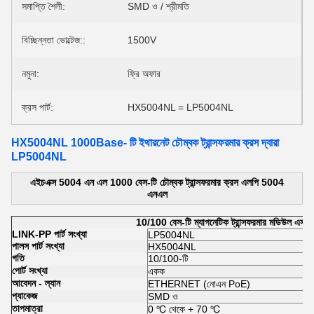
সমাপ্তি শৈলী:
SMD ও / শ্রীমতি
বিচ্ছিন্নতা ভোল্টেজ::
1500V
নমুনা:
ফ্রি অফার
ক্রস পার্ট:
HX5004NL = LP5004NL
HX5004NL 1000Base- টি ইথারনেট চৌম্বক ট্রান্সফরমার ক্রস দ্বারা
LP5004NL
এইচএক্স 5004 এন এল 1000 বেস-টি চৌম্বক ট্রান্সফরমার ক্রস এলপি 5004
এনএল
10/100 বেস-টি ম্যাগনেটিক ট্রান্সফরমার মডিউল এসএ
LINK-PP পার্ট সংখ্যা
LP5004NL
পালস পার্ট সংখ্যা
HX5004NL
গতি
10/100-টি
পোর্ট সংখ্যা
একক
আবেদন - ল্যান
ETHERNET (নোএন PoE)
প্যাকেজ
SMD ও
তাপমাত্রা
0 ℃ থেকে + 70 ℃