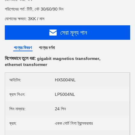
পরিশোধের শর্ত: টিটি, নেট 30/60/90 দিন
যোগানের ক্ষমতা: 3KK / মাস
সেরা মূল্য পান
পণ্যের বিবরণ
পণ্যের বর্ণনা
বিশেষভাবে তুলে ধরা:
,
gigabit magnetics transformer
ethernet transformer
আইটেম:
HX5004NL
ক্রস পিএন:
LP5004NL
পিন নাম্বার:
24 পিন
ক্রম:
একক পোর্ট গিগা ট্রান্সফরমার