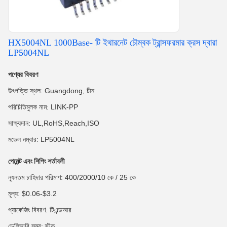
HX5004NL 1000Base- টি ইথারনেট চৌম্বক ট্রান্সফরমার ক্রস দ্বারা
LP5004NL
পণ্যের বিবরণ
উৎপত্তি স্থল: Guangdong, চীন
পরিচিতিমুলক নাম: LINK-PP
সাক্ষ্যদান: UL,RoHS,Reach,ISO
মডেল নম্বার: LP5004NL
পেমেন্ট এবং শিপিং শর্তাবলী
ন্যূনতম চাহিদার পরিমাণ: 400/2000/10 কে / 25 কে
মূল্য: $0.06-$3.2
প্যাকেজিং বিবরণ: টিএন্ডআর
ডেলিভারি সময়: স্টক