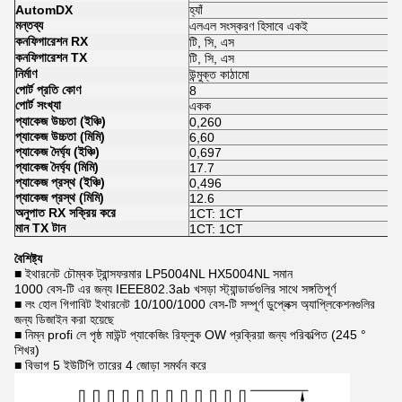
AutomDX
হ্যাঁ
মন্তব্য
এলএল সংস্করণ হিসাবে একই
কনফিগারেশন RX
টি, সি, এস
কনফিগারেশন TX
টি, সি, এস
নির্মাণ
উন্মুক্ত কাঠামো
পোর্ট প্রতি কোণ
8
পোর্ট সংখ্যা
একক
প্যাকেজ উচ্চতা (ইঞ্চি)
0,260
প্যাকেজ উচ্চতা (মিমি)
6,60
প্যাকেজ দৈর্ঘ্য (ইঞ্চি)
0,697
প্যাকেজ দৈর্ঘ্য (মিমি)
17.7
প্যাকেজ প্রস্থ (ইঞ্চি)
0,496
প্যাকেজ প্রস্থ (মিমি)
12.6
অনুপাত RX সক্রিয় করে
1CT: 1CT
মান TX টান
1CT: 1CT
বৈশিষ্ট্য
■ ইথারনেট চৌম্বক ট্রান্সফরমার LP5004NL HX5004NL সমান
1000 বেস-টি এর জন্য IEEE802.3ab খসড়া স্ট্যান্ডার্ডগুলির সাথে সঙ্গতিপূর্ণ
■ লং হোল গিগাবিট ইথারনেট 10/100/1000 বেস-টি সম্পূর্ণ ডুপ্লেক্স অ্যাপ্লিকেশনগুলির
জন্য ডিজাইন করা হয়েছে
■ নিম্ন profi লে পৃষ্ঠ মাউন্ট প্যাকেজিং রিফ্লুক OW প্রক্রিয়া জন্য পরিকল্পিত (245 °
শিখর)
■ বিভাগ 5 ইউটিপি তারের 4 জোড়া সমর্থন করে