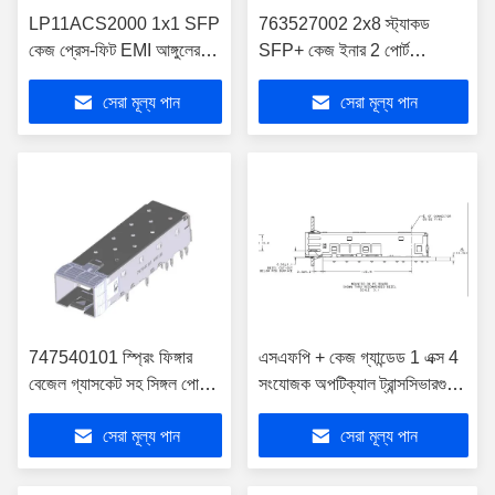
LP11ACS2000 1x1 SFP
763527002 2x8 স্ট্যাকড
কেজ প্রেস-ফিট EMI আঙ্গুলের
SFP+ কেজ ইনার 2 পোর্ট
সাথে RoHS কমপ্লায়েন্ট
লাইটপাইপ সহ
সেরা মূল্য পান
সেরা মূল্য পান
747540101 স্প্রিং ফিঙ্গার
এসএফপি + কেজ গ্যান্ডেড 1 এক্স 4
বেজেল গ্যাসকেট সহ সিঙ্গল পোর্ট
সংযোজক অপটিক্যাল ট্রান্সসিভারগুলি
এসএফপি + কেজ
2227730-1
সেরা মূল্য পান
সেরা মূল্য পান