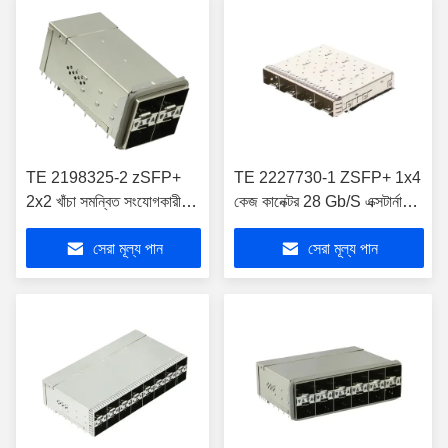
TE 2198325-2 zSFP+
TE 2227730-1 ZSFP+ 1x4
2x2 খাঁচা সমন্বিত সংযোগকারী
কেজ কানেক্টর 28 Gb/S এক্সটার্নাল
32 Gb/s অন্তর্ভুক্ত লাইটপাইপ
স্প্রিংস EMI উন্নত
সেরা মূল্য পান
সেরা মূল্য পান
সহ