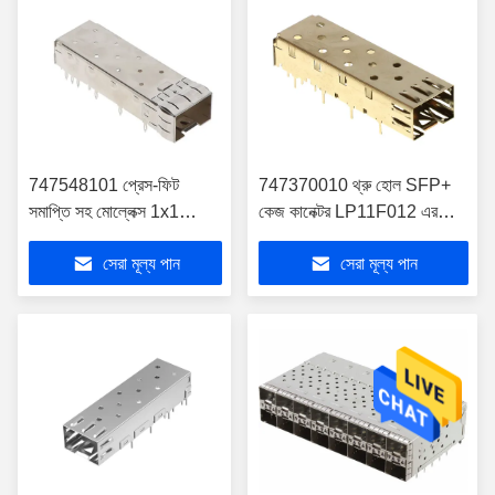
747548101 প্রেস-ফিট
747370010 থ্রু হোল SFP+
সমাপ্তি সহ মোল্লেক্স 1x1
কেজ কানেক্টর LP11F012 এর
এসএফপি + কেজ সমাবেশ
সমতুল্য
সেরা মূল্য পান
সেরা মূল্য পান