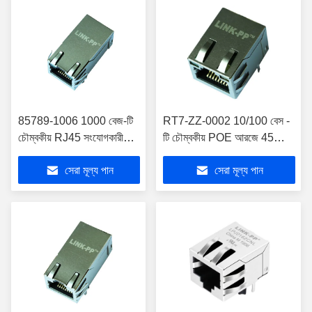
85789-1006 1000 বেজ-টি
RT7-ZZ-0002 10/100 বেস -
চৌম্বকীয় RJ45 সংযোগকারী
টি চৌম্বকীয় POE আরজে 45
POE + LPJK2070AHNL
সংযোগকারী POE
সেরা মূল্য পান
সেরা মূল্য পান
এর সাথে
LPJ16275AHNL সহ