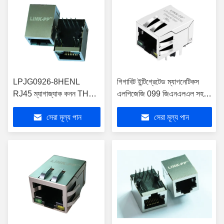
LPJG0926-8HENL
গিগাবিট ইন্টিগ্রেটেড ম্যাগনেটিকস
RJ45 ম্যাগাজ্যাক কনন THT
এলপিজেজি 099 জিএনএলএল সহ
1000 বেস - টি অটোএমডিএক্স
একক পোর্ট POE RJ45
সেরা মূল্য পান
সেরা মূল্য পান
ইথারনেট ওভার পাওয়ার +
সংযোগকারী