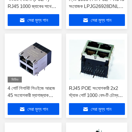
RJ45 1000 জ্যাকের সাথে
সংযোজক LPJG26928DNL
জ্যাক IEEE 802.3af
নিচে LED ট্যাব ছাড়াই
সেরা মূল্য পান
সেরা মূল্য পান
LPJG26928BENL
ভিডিও
4 পোর্ট গিগাবিট পিওইজে আরজে
RJ45 POE সংযোগকারী 2x2
45 সংযোগকারী ম্যাগাজ্যাক
স্ট্যাক পোর্ট 1000 বেস-টি চৌম্বক
1000 বেস-টি LED
LPJG27082CNL
সেরা মূল্য পান
সেরা মূল্য পান
LPJG27082AHNL