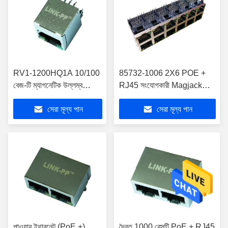
RV1-1200HQ1A 10/100
85732-1006 2X6 POE +
বেজ-টি ম্যাগনেটিক উল্লম্ব
RJ45 সংযোগকারী Magjack
RJ45 সংযোগকারী POE
1000Base-T LED
সেরা মূল্য পান
সেরা মূল্য পান
LPJD0075BENL এর সাথে
LPJG67045AENL এর সাথে
পাওয়ার ইথারনেট (PoE +)
দ্বৈত 1000 বেসটি PoE + RJ45