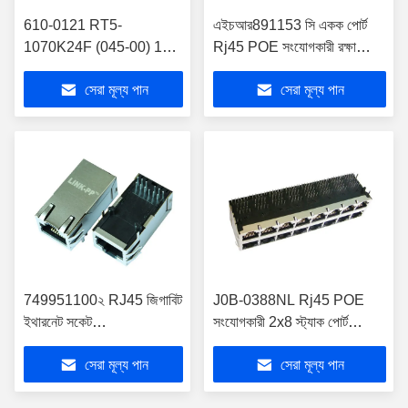
610-0121 RT5-
এইচআর891153 সি একক পোর্ট
1070K24F (045-00) 1
Rj45 POE সংযোগকারী রক্ষা
পোর্ট RJ45 মেজজ্যাক নেটওয়ার্ক
10/100 বেস - টি এক্স LPJ0162
সেরা মূল্য পান
সেরা মূল্য পান
POE + LPJK2071CNL
সিএনএল
এর সাথে
749951100২ RJ45 জিগাবিট
J0B-0388NL Rj45 POE
ইথারনেট সকেট
সংযোগকারী 2x8 স্ট্যাক পোর্ট
IEEE802.3AT POE +
গিগাবাইট ম্যাগজ্যাক
সেরা মূল্য পান
সেরা মূল্য পান
LPJK6069CNL এর সাথে
LPJG87011CNL