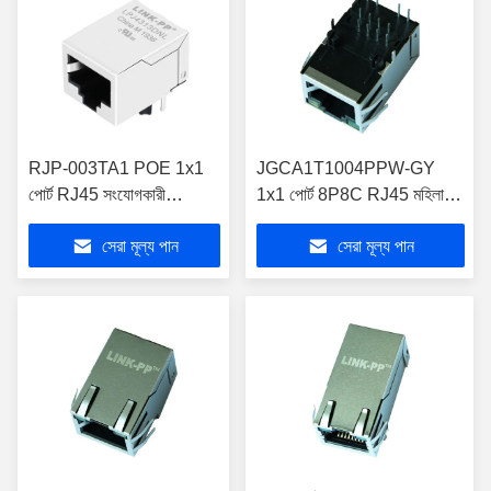
RJP-003TA1 POE 1x1
JGCA1T1004PPW-GY
পোর্ট RJ45 সংযোগকারী
1x1 পোর্ট 8P8C RJ45 মহিলা
10/100 বেস-টি ম্যাগনেটিক
সংযোগকারী POE ++
সেরা মূল্য পান
সেরা মূল্য পান
LPJ4313DNL
LPJK6079AHNL এর সাথে