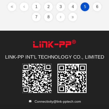
1
2
3
4
5
6
7
8
LINK-PP INT'L TECHNOLOGY CO., LIMITED
Connectivity@link-pptech.com