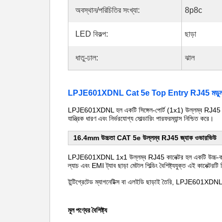
অবস্থান/পরিচিতির সংখ্যা:
8p8c
LED বিকল্প:
ছাড়া
ধাতু-ঢাল:
ঝাল
LPJE601XDNL Cat 5e Top Entry RJ45 মডুলার 
LPJE601XDNL হল একটি সিঙ্গেল-পোর্ট (1x1) উল্লম্ব RJ45 কানেক্টর
যান্ত্রিক ধারণ এবং নির্ভরযোগ্য সোল্ডারিং পারফরম্যান্স নিশ্চিত করে।
16.4mm উচ্চতা CAT 5e উল্লম্ব RJ45 জ্যাক ওভারভিউ
LPJE601XDNL 1x1 উল্লম্ব RJ45 কানেক্টর হল একটি উচ্চ-কার্যকার
ল্যাচ এবং EMI ট্যাব ছাড়া মেটাল শিল্ডিং বৈশিষ্ট্যযুক্ত এই কানেক্টরট
ইন্টিগ্রেটেড ম্যাগনেটিক্স বা এলইডি ছাড়াই তৈরি, LPJE601XDNL হল এ
মূল পণ্যের বৈশিষ্ট্য