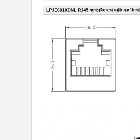
LPJE601XDNL RJ45 ম্যাগনেটিক্স ছাড়া ড্রয়িং এবং বিস্তা