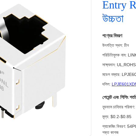
Entry R
উচ্চতা
পণ্যের বিবরণ
উৎপত্তি স্থল: চীন
পরিচিতিমুলক নাম: LI
সাক্ষ্যদান: UL,RO
মডেল নম্বার: LPJ
দলিল:
LPJE601XDN
পেমেন্ট এবং শিপিং শর্ত
ন্যূনতম চাহিদার পরি
মূল্য: $0.2-$0.85
প্যাকেজিং বিবরণ: 5
শক্ত কাগজ