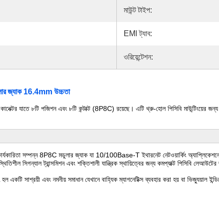
মাউন্ট টাইপ:
EMl ট্যাব:
ওরিয়েন্টেশন:
জ্যাক 16.4mm উচ্চতা
 যাতে ৮টি পজিশন এবং ৮টি কন্টাক্ট (8P8C) রয়েছে। এটি থ্রু-হোল পিসিবি মাউন্টিংয়ের জন্য ডিজ
িতা সম্পন্ন 8P8C মডুলার জ্যাক যা 10/100Base-T ইথারনেট নেটওয়ার্কিং অ্যাপ্লিকেশনের জন্য
ি স্থিতিশীল সিগন্যাল ট্রান্সমিশন এবং শক্তিশালী যান্ত্রিক স্থায়িত্বের জন্য কমপ্যাক্ট পিসিবি লেআউটে
কটি সাশ্রয়ী এবং নমনীয় সমাধান যেখানে বাহ্যিক ম্যাগনেটিক্স ব্যবহার করা হয় বা ভিজ্যুয়াল ইন্ড