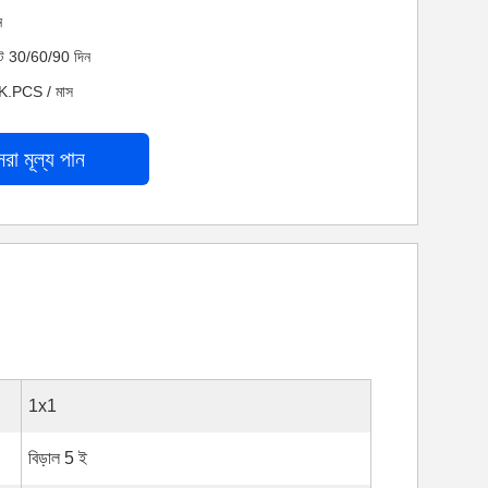
ন
নেট 30/60/90 দিন
0K.PCS / মাস
েরা মূল্য পান
1x1
বিড়াল 5 ই