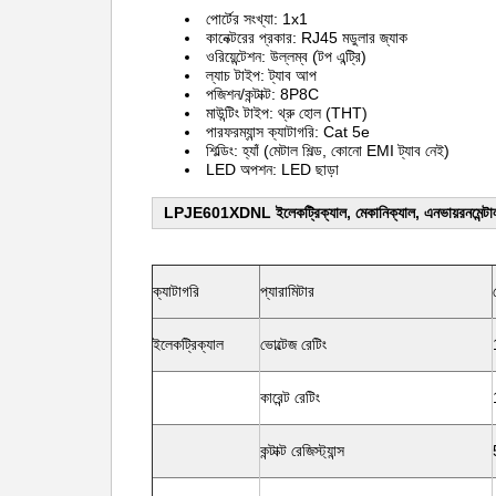
পোর্টের সংখ্যা: 1x1
কানেক্টরের প্রকার: RJ45 মডুলার জ্যাক
ওরিয়েন্টেশন: উল্লম্ব (টপ এন্ট্রি)
ল্যাচ টাইপ: ট্যাব আপ
পজিশন/কন্টাক্ট: 8P8C
মাউন্টিং টাইপ: থ্রু হোল (THT)
পারফরম্যান্স ক্যাটাগরি: Cat 5e
শিল্ডিং: হ্যাঁ (মেটাল শিল্ড, কোনো EMI ট্যাব নেই)
LED অপশন: LED ছাড়া
LPJE601XDNL ইলেকট্রিক্যাল, মেকানিক্যাল, এনভায়রনমেন্টা
ক্যাটাগরি
প্যারামিটার
ইলেকট্রিক্যাল
ভোল্টেজ রেটিং
কারেন্ট রেটিং
কন্টাক্ট রেজিস্ট্যান্স