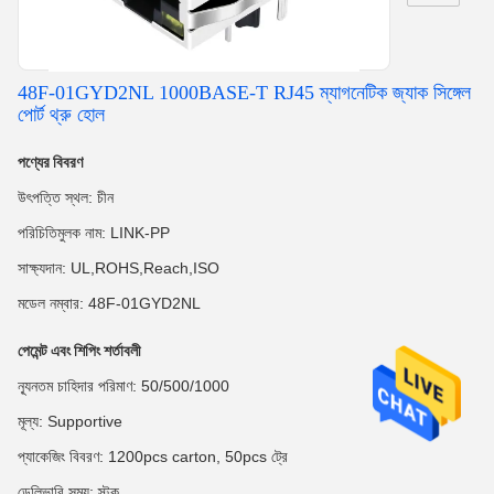
48F-01GYD2NL 1000BASE-T RJ45 ম্যাগনেটিক জ্যাক সিঙ্গেল
পোর্ট থ্রু হোল
পণ্যের বিবরণ
উৎপত্তি স্থল: চীন
পরিচিতিমুলক নাম: LINK-PP
সাক্ষ্যদান: UL,ROHS,Reach,ISO
মডেল নম্বার: 48F-01GYD2NL
পেমেন্ট এবং শিপিং শর্তাবলী
ন্যূনতম চাহিদার পরিমাণ: 50/500/1000
মূল্য: Supportive
প্যাকেজিং বিবরণ: 1200pcs carton, 50pcs ট্রে
ডেলিভারি সময়: স্টক