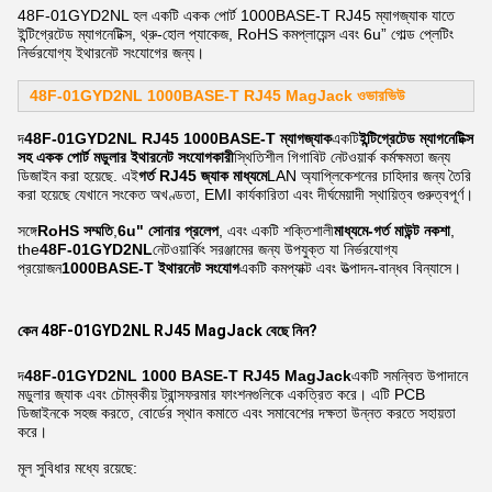
48F-01GYD2NL হল একটি একক পোর্ট 1000BASE-T RJ45 ম্যাগজ্যাক যাতে
ইন্টিগ্রেটেড ম্যাগনেটিক্স, থ্রু-হোল প্যাকেজ, RoHS কমপ্লায়েন্স এবং 6u” গোল্ড প্লেটিং
নির্ভরযোগ্য ইথারনেট সংযোগের জন্য।
48F-01GYD2NL 1000BASE-T RJ45 MagJack
ওভারভিউ
দ
48F-01GYD2NL RJ45 1000BASE-T ম্যাগজ্যাক
একটি
ইন্টিগ্রেটেড ম্যাগনেটিক্স
সহ একক পোর্ট মডুলার ইথারনেট সংযোগকারী
স্থিতিশীল গিগাবিট নেটওয়ার্ক কর্মক্ষমতা জন্য
ডিজাইন করা হয়েছে. এই
গর্ত RJ45 জ্যাক মাধ্যমে
LAN অ্যাপ্লিকেশনের চাহিদার জন্য তৈরি
করা হয়েছে যেখানে সংকেত অখণ্ডতা, EMI কার্যকারিতা এবং দীর্ঘমেয়াদী স্থায়িত্ব গুরুত্বপূর্ণ।
সঙ্গে
RoHS সম্মতি
,
6u" সোনার প্রলেপ
, এবং একটি শক্তিশালী
মাধ্যমে-গর্ত মাউন্ট নকশা
,
the
48F-01GYD2NL
নেটওয়ার্কিং সরঞ্জামের জন্য উপযুক্ত যা নির্ভরযোগ্য
প্রয়োজন
1000BASE-T ইথারনেট সংযোগ
একটি কমপ্যাক্ট এবং উত্পাদন-বান্ধব বিন্যাসে।
কেন 48F-01GYD2NL RJ45 MagJack বেছে নিন?
দ
48F-01GYD2NL 1000 BASE-T RJ45 MagJack
একটি সমন্বিত উপাদানে
মডুলার জ্যাক এবং চৌম্বকীয় ট্রান্সফরমার ফাংশনগুলিকে একত্রিত করে। এটি PCB
ডিজাইনকে সহজ করতে, বোর্ডের স্থান কমাতে এবং সমাবেশের দক্ষতা উন্নত করতে সহায়তা
করে।
মূল সুবিধার মধ্যে রয়েছে: