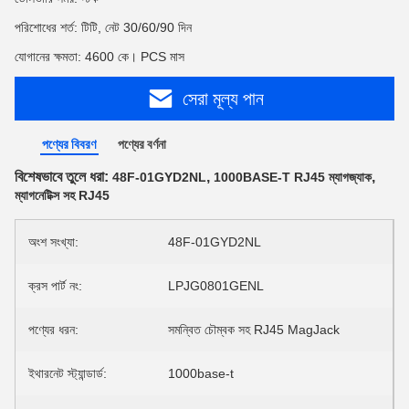
পরিশোধের শর্ত: টিটি, নেট 30/60/90 দিন
যোগানের ক্ষমতা: 4600 কে। PCS মাস
সেরা মূল্য পান
পণ্যের বিবরণ
পণ্যের বর্ণনা
বিশেষভাবে তুলে ধরা:
,
,
48F-01GYD2NL
1000BASE-T RJ45 ম্যাগজ্যাক
ম্যাগনেটিক্স সহ RJ45
অংশ সংখ্যা:
48F-01GYD2NL
ক্রস পার্ট নং:
LPJG0801GENL
পণ্যের ধরন:
সমন্বিত চৌম্বক সহ RJ45 MagJack
ইথারনেট স্ট্যান্ডার্ড:
1000base-t