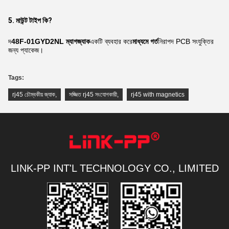
5. মাউন্ট টাইপ কি?
দ
48F-01GYD2NL ম্যাগজ্যাক
একটি ব্যবহার করে
মাধ্যমে গর্ত
নিরাপদ PCB সংযুক্তির
জন্য প্যাকেজ।
Tags:
rj45 চৌম্বকীয় জ্যাক
,
সজ্জিত rj45 সংযোগকারী
,
rj45 with magnetics
LINK-PP INT'L TECHNOLOGY CO., LIMITED