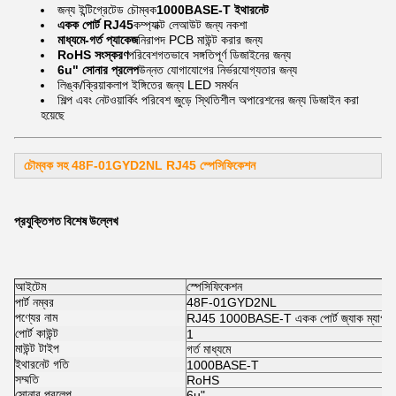
জন্য ইন্টিগ্রেটেড চৌম্বক
1000BASE-T ইথারনেট
একক পোর্ট RJ45
কম্প্যাক্ট লেআউট জন্য নকশা
মাধ্যমে-গর্ত প্যাকেজ
নিরাপদ PCB মাউন্ট করার জন্য
RoHS সংস্করণ
পরিবেশগতভাবে সঙ্গতিপূর্ণ ডিজাইনের জন্য
6u" সোনার প্রলেপ
উন্নত যোগাযোগের নির্ভরযোগ্যতার জন্য
লিঙ্ক/ক্রিয়াকলাপ ইঙ্গিতের জন্য LED সমর্থন
শিল্প এবং নেটওয়ার্কিং পরিবেশ জুড়ে স্থিতিশীল অপারেশনের জন্য ডিজাইন করা
হয়েছে
চৌম্বক সহ 48F-01GYD2NL RJ45
স্পেসিফিকেশন
প্রযুক্তিগত বিশেষ উল্লেখ
আইটেম
স্পেসিফিকেশন
পার্ট নম্বর
48F-01GYD2NL
পণ্যের নাম
RJ45 1000BASE-T একক পোর্ট জ্যাক ম্যাগজ্
পোর্ট কাউন্ট
1
মাউন্ট টাইপ
গর্ত মাধ্যমে
ইথারনেট গতি
1000BASE-T
সম্মতি
RoHS
সোনার প্রলেপ
6u"