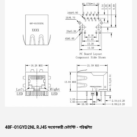
48F-01GYD2NL RJ45 সংযোগকারী ডেটাশিট - পরিকল্পিত