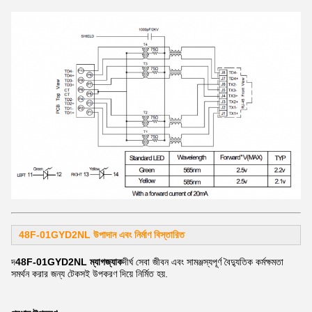
48F-01GYD2NL উপাদান এবং নির্মাণ
বিস্তারিত
দ
48F-01GYD2NL ম্যাগজ্যাক
দীর্ঘ সেবা জীবন এবং সামঞ্জস্যপূর্ণ বৈদ্যুতিক কর্মক্ষমতা
সমর্থন করার জন্য টেকসই উপকরণ দিয়ে নির্মিত হয়.