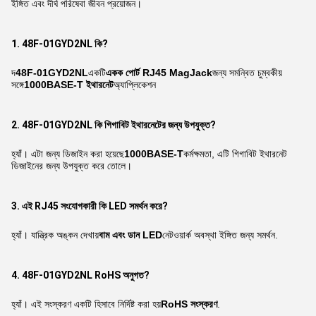
ইঙ্গিত এবং দীর্ঘ পরিষেবা জীবন প্রয়োজন।
1. 48F-01GYD2NL কি?
দ
48F-01GYD2NL
একটি
একক পোর্ট RJ45 MagJack
জন্য সমন্বিত চুম্বকীয়
সঙ্গে
1000BASE-T ইথারনেট
অ্যাপ্লিকেশন
2. 48F-01GYD2NL কি গিগাবিট ইথারনেটের জন্য উপযুক্ত?
হ্যাঁ। এটা জন্য ডিজাইন করা হয়েছে
1000BASE-T
কর্মক্ষমতা, এটি গিগাবিট ইথারনেট
ডিজাইনের জন্য উপযুক্ত করে তোলে।
3. এই RJ45 সংযোগকারী কি LED সমর্থন করে?
হ্যাঁ। যান্ত্রিক অঙ্কন দেখায়
বাম এবং ডান LED
নেটওয়ার্ক অবস্থা ইঙ্গিত জন্য সমর্থন.
4. 48F-01GYD2NL RoHS অনুগত?
হ্যাঁ। এই সংস্করণ একটি হিসাবে নির্দিষ্ট করা হয়
RoHS সংস্করণ
.