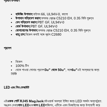
প্রধান উপকরণ
হাউজিং উপাদান:
নাইলন 66, UL94V-0, কালো
উপাদান সন্নিবেশ করান:
ফসফর ব্রোঞ্জ C5210 EH, 0.35 মিমি পুরুত্ব
বেস সন্নিবেশ করান:
PBT GF, UL94V-0
বোর্ড উপাদান:
PBT GF, UL94V-0
যোগাযোগের উপাদান:
ফসফর ব্রোঞ্জ C5210 EH, 0.35 মিমি পুরুত্ব
ধাতু ঢাল:
নিকেল কলাই সঙ্গে ব্রাস C2680
প্রলেপ
নিকেল
100% টিন
থেকে পাওয়া সোনার প্রলেপ
3u" থেকে 50u"
, সঙ্গে
6u"
এই সংস্করণের জন্য
নির্দিষ্ট
LED এবং পিন লেআউট
এই
একক পোর্ট RJ45 MagJack
নেটওয়ার্ক অবস্থা ইঙ্গিত জন্য LED সমর্থন অন্তর্ভুক্ত.
অঙ্কন দেখায়
বাম LED
এবং
ডান LED
পজিশন, এটিকে এমন ডিজাইনের জন্য উপযোগী করে