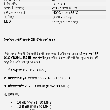
টার্নস রেশিও
1CT:1CT
অপারেটিং তাপমাত্রা
-20°C থেকে +85°C
স্টোরেজ তাপমাত্রা
-40°C থেকে +85°C
স্থায়িত্ব
ন্যূনতম 750 চক্র
LED
বাম সবুজ এবং ডান হলুদ
বৈদ্যুতিক স্পেসিফিকেশন 25 ডিগ্রি সেলসিয়াসে
নির্ভরযোগ্য গিগাবিট ইথারনেট ট্রান্সমিশনের জন্য ডিজাইন করা হয়েছে,
চৌম্বক সহ 48F-
01GYD2NL RJ45 সংযোগকারী
প্রয়োজনীয় ফ্রিকোয়েন্সি পরিসীমা জুড়ে শক্তিশালী
বৈদ্যুতিক কর্মক্ষমতা প্রদান করে।
1. বাঁক অনুপাত:
1CT:1CT (±5%)
2. আবেশ:
350 μH সর্বনিম্ন 100 kHz, 0.1 V, 8 mA
3. সন্নিবেশ ক্ষতি:
-1.2 dB সর্বাধিক (0.3–100 MHz)
4. রিটার্ন লস:
-16 dB মিনিট (1–30 MHz)
-13.5 dB মিনিট (40 MHz)