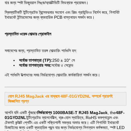
যার জন্য স্পষ্ট ভিজ্যুয়াল লিঙ্ক/অ্যাক্টিভিটি ফিডব্যাক প্রয়োজন।
স্কিম্যাটিকটি ইন্টিগ্রেটেড ট্রান্সফরমার সংযোগ এবং শিল্ড গ্রাউন্ডিংও নির্দেশ করে, গিগাবিট
ইথারনেট ইন্টারফেসের জন্য ব্যবহারিক PCB বাস্তবায়ন সমর্থন করে।
প্রস্তাবিত ওয়েভ সোল্ডার প্রোফাইল
সমাবেশের জন্য, প্রস্তাবিত তরঙ্গ সোল্ডারিং শর্তগুলি হল:
সর্বোচ্চ তাপমাত্রা (TP):
250 ± 10° সে
সর্বোচ্চ তাপমাত্রার সময়:
সর্বোচ্চ ৫ সেকেন্ড
এই শর্তগুলি উত্পাদনের সময় নির্ভরযোগ্য সোল্ডারিং কার্যকারিতা সমর্থন করে।
হোল RJ45 MagJack এর মাধ্যমে 48F-01GYD2NL সম্পর্কে প্রায়শই
জিজ্ঞাসিত প্রশ্ন
আপনি যদি একটি খুঁজছেন
নির্ভরযোগ্য 1000BASE-T RJ45 MagJack
, the
48F-
01GYD2NL
ইন্টিগ্রেটেড ম্যাগনেটিক্স, থ্রু-হোল স্থায়িত্ব, RoHS কমপ্লায়েন্স এবং
টেকসই কন্টাক্ট প্লেটিং এর একটি শক্তিশালী সমন্বয় অফার করে। এটি গিগাবিট ইথারনেট
ডিজাইনের জন্য একটি ব্যবহারিক পছন্দ যার জন্য নির্ভরযোগ্য সিগন্যাল কর্মক্ষমতা, স্পষ্ট LED