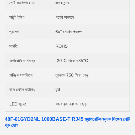
পোর্ট কনফিগারেশন:
একক বন্দর
মাউন্ট টাইপ:
গর্তের মাধ্যমে
প্রলেপ:
6u" সোনার প্রলেপ
সম্মতি:
ROHS
অপারেটিং তাপমাত্রা:
-20°C থেকে +85°C
যান্ত্রিক স্থায়িত্ব:
ন্যূনতম 750 মিলন চক্র
ঝাল মেটাল হাউজিং:
হ্যাঁ
LED সূচক:
বাম সবুজ এবং ডান হলুদ
48F-01GYD2NL 1000BASE-T RJ45 ম্যাগনেটিক জ্যাক সিঙ্গেল পোর্ট
থ্রু হোল