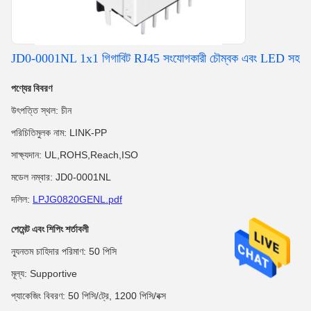
JD0-0001NL 1x1 গিগাবিট RJ45 সংযোগকারী চৌম্বক এবং LED সহ
পণ্যের বিবরণ
উৎপত্তি স্থল: চীন
পরিচিতিমুলক নাম: LINK-PP
সাক্ষ্যদান: UL,ROHS,Reach,ISO
মডেল নম্বার: JD0-0001NL
দলিল:
LPJG0820GENL.pdf
পেমেন্ট এবং শিপিং শর্তাবলী
ন্যূনতম চাহিদার পরিমাণ: 50 পিসি
মূল্য: Supportive
প্যাকেজিং বিবরণ: 50 পিসি/ট্রে, 1200 পিসি/বক্স