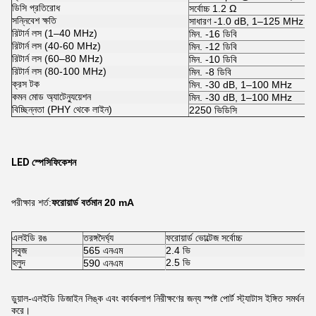
ডিসি প্রতিরোধ
সর্বোচ্চ 1.2 Ω
সন্নিবেশ ক্ষতি
সাধারণ -1.0 dB, 1–125 MHz
রিটার্ন লস (1–40 MHz)
মিন. -16 ডিবি
রিটার্ন লস (40-60 MHz)
মিন. -12 ডিবি
রিটার্ন লস (60–80 MHz)
মিন. -10 ডিবি
রিটার্ন লস (80-100 MHz)
মিন. -8 ডিবি
ক্রস টক
মিন. -30 dB, 1–100 MHz
কমন মোড অ্যাটেন্যুয়েশন
মিন. -30 dB, 1–100 MHz
বিচ্ছিন্নতা (PHY থেকে লাইন)
2250 ভিডিসি
LED স্পেসিফিকেশন
পরীক্ষার শর্ত:
ফরোয়ার্ড বর্তমান 20 mA
এলইডি রঙ
তরঙ্গদৈর্ঘ্য
ফরোয়ার্ড ভোল্টেজ সর্বোচ্চ
সবুজ
565 এনএম
2.4 ভি
হলুদ
2.5 ভি
590 এনএম
ডুয়াল-এলইডি ডিজাইন লিঙ্ক এবং কার্যকলাপ নিরীক্ষণের জন্য স্পষ্ট পোর্ট স্ট্যাটাস ইঙ্গিত সমর্থন
করে।