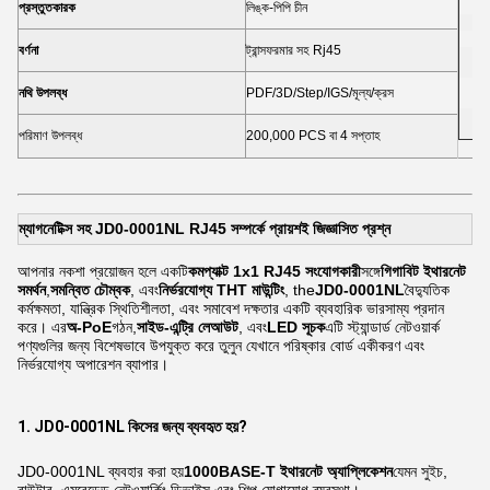
2,
প্রস্তুতকারক
লিঙ্ক-পিপি চীন
5,
10
বর্ণনা
ট্রান্সফরমার সহ Rj45
50
নথি উপলব্ধ
PDF/3D/Step/IGS/মূল্য/ক্রস
10
50
পরিমাণ উপলব্ধ
200,000 PCS বা 4 সপ্তাহ
ম্যাগনেটিক্স সহ JD0-0001NL RJ45 সম্পর্কে প্রায়শই জিজ্ঞাসিত প্রশ্ন
আপনার নকশা প্রয়োজন হলে একটি
কমপ্যাক্ট 1x1 RJ45 সংযোগকারী
সঙ্গে
গিগাবিট ইথারনেট
সমর্থন
,
সমন্বিত চৌম্বক
, এবং
নির্ভরযোগ্য THT মাউন্টিং
, the
JD0-0001NL
বৈদ্যুতিক
কর্মক্ষমতা, যান্ত্রিক স্থিতিশীলতা, এবং সমাবেশ দক্ষতার একটি ব্যবহারিক ভারসাম্য প্রদান
করে। এর
অ-PoE
গঠন,
সাইড-এন্ট্রি লেআউট
, এবং
LED সূচক
এটি স্ট্যান্ডার্ড নেটওয়ার্ক
পণ্যগুলির জন্য বিশেষভাবে উপযুক্ত করে তুলুন যেখানে পরিষ্কার বোর্ড একীকরণ এবং
নির্ভরযোগ্য অপারেশন ব্যাপার।
1. JD0-0001NL কিসের জন্য ব্যবহৃত হয়?
JD0-0001NL ব্যবহার করা হয়
1000BASE-T ইথারনেট অ্যাপ্লিকেশন
যেমন সুইচ,
রাউটার, এমবেডেড নেটওয়ার্কিং ডিভাইস এবং শিল্প যোগাযোগ ব্যবস্থা।