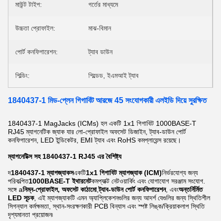
মাউন্ট টাইপ:
গর্তের মাধ্যমে
উচ্চতা প্রোফাইল:
মাঝ-বিমান
পোর্ট কনফিগারেশন:
ট্যাব ডাউন
শিল্ডিং:
শিল্ডেড, ইএমআই ট্যাব
1840437-1 মিড-প্লেন গিগাবিট আরজে 45 সংযোগকারী এলইডি দিয়ে সুরক্ষিত
1840437-1 MagJacks (ICMs) হল একটি 1x1 গিগাবিট 1000BASE-T
RJ45 ম্যাগনেটিক জ্যাক যার লো-প্রোফাইল অফসেট ডিজাইন, ট্যাব-ডাউন পোর্ট
কনফিগারেশন, LED ইন্ডিকেটর, EMI ট্যাব এবং RoHS কমপ্লায়েন্স রয়েছে।
ম্যাগনেটিক্স সহ 1840437-1 RJ45 এর বৈশিষ্ট্য
দ
1840437-1 ম্যাগজ্যাকস
একটি
1x1 গিগাবিট ম্যাগজ্যাক (ICM)
নির্ভরযোগ্য জন্য
পরিকল্পিত
1000BASE-T ইথারনেট
কমপ্যাক্ট নেটওয়ার্কিং এবং যোগাযোগ সরঞ্জাম সংযোগ.
সঙ্গে a
নিম্ন-প্রোফাইল, অফসেট কাঠামো
,
ট্যাব-ডাউন পোর্ট কনফিগারেশন
, এবং
অন্তর্নির্মিত
LED সূচক
, এই ম্যাগজ্যাকটি এমন অ্যাপ্লিকেশনগুলির জন্য আদর্শ যেগুলির জন্য স্থিতিশীল
সিগন্যাল কর্মক্ষমতা, স্থান-সংরক্ষণকারী PCB বিন্যাস এবং স্পষ্ট লিঙ্ক/ক্রিয়াকলাপ স্থিতি
দৃশ্যমানতা প্রয়োজন৷