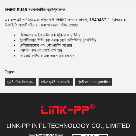
গিগাবিট RJ45 সংযোগকারীর অ্যাপ্লিকেশন
এর কম্প্যাক্ট পদচিহ্ন এবং শক্তিশালী গিগাবিট ক্ষমতার কারণে, 1840437-1 ম্যাগজ্যাক
ডিজাইনিং প্রকৌশলীদের দ্বারা অত্যন্ত চাহিদা রয়েছে:
স্লিম-প্রোফাইল নেটওয়ার্ক সুইচ এবং রাউটার
ইন্ডাস্ট্রিয়াল পিসি এবং একক বোর্ড কম্পিউটার (এসবিসি)
টেলিযোগাযোগ এবং নেটওয়ার্কিং সরঞ্জাম
সেট-টপ বক্স এবং স্মার্ট হোম হাব
আইওটি গেটওয়ে এবং এমবেডেড সিস্টেম
Tags:
rj45 চৌম্বকীয় জ্যাক
,
সজ্জিত rj45 সংযোগকারী
,
rj45 with magnetics
LINK-PP INT'L TECHNOLOGY CO., LIMITED