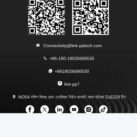
Connectivity@link-pptech.com
+86-180-18026686530
+8618026686530
link-pp7
NO54 দক্ষিণ জিনহু রোড চেনজিয়াং টাউন ঝংকাই জেলা হুইজ়ো 516229 চীন
চীন ভাল মানের RJ45 মডুলার জ্যাক সরবরাহকারী. কপিরাইট © 2013-2026
LINK-PP INT'L TECHNOLOGY CO., LIMITED . সমস্ত অধিকার