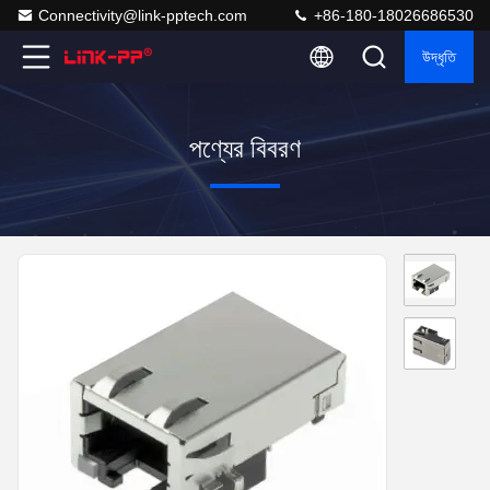
Connectivity@link-pptech.com
+86-180-18026686530
উদ্ধৃতি
পণ্যের বিবরণ