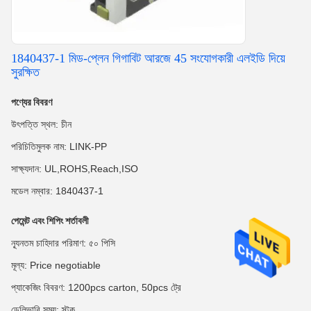
1840437-1 মিড-প্লেন গিগাবিট আরজে 45 সংযোগকারী এলইডি দিয়ে
সুরক্ষিত
পণ্যের বিবরণ
উৎপত্তি স্থল: চীন
পরিচিতিমুলক নাম: LINK-PP
সাক্ষ্যদান: UL,ROHS,Reach,ISO
মডেল নম্বার: 1840437-1
পেমেন্ট এবং শিপিং শর্তাবলী
ন্যূনতম চাহিদার পরিমাণ: ৫০ পিসি
মূল্য: Price negotiable
প্যাকেজিং বিবরণ: 1200pcs carton, 50pcs ট্রে
ডেলিভারি সময়: স্টক