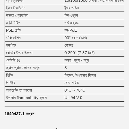
অ্যাপ্লিকেশন
10/100/1000 বেস-টি, অটোএমডিআইএক্স
ট্যাব দিকনির্দেশ
ট্যাব ডাউন
উচ্চতা প্রোফাইল
মিড-প্লেন
মাউন্ট টাইপ
গর্ত মাধ্যমে
PoE রেটিং
নন-PoE
ওরিয়েন্টেশন
90° কোণ (ডান)
সমাপ্তি
সোল্ডার
বোর্ডের উপরে উচ্চতা
0.290" (7.37 মিমি)
এলইডি রঙ
কমলা, সবুজ - হলুদ
জ্যাক প্রতি কোরের সংখ্যা
8
শিল্ডিং
শিল্ডেড, ইএমআই ফিঙ্গার
বৈশিষ্ট্য
বোর্ড গাইড
অপারেটিং তাপমাত্রা
0°C ~ 70°C
উপাদান flammability ক্লাস
UL 94 V-0
1840437-1 অঙ্কন: