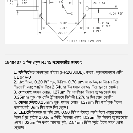
1840437-1 মিড-প্লেন RJ45 সংযোগকারীর উপকরণ:
হাউজিং:
উচ্চ তাপমাত্রা নাইলন (FR2G30BL), কালো, জ্বলনযোগ্যতা রেটিং
UL 94V-0
ঢাল:
পিতল, 0.20 মিমি পুরু, মিনিমাম 0.76 um আধা-উজ্জ্বল নিকেল দিয়ে
প্রিপ্লেট করা; গ্রাউন্ড পিনে 2.54um মিন স্যাক সোল্ডার দিয়ে ডুবানো পোস্ট।
যোগাযোগ:
ফসফর ব্রোঞ্জ, I.27um মিন সামগ্রিক নিকেল আন্ডারপ্লেট সহ
0.25mm পুরু এবং মেটিং ইন্টারফেসে নির্বাচনী I.27um মিন গোল্ড প্লেটিং
সোল্ডার টেইল:
0.25mm পুরু, ফসফর ব্রোঞ্জ, I.27um মিন সামগ্রিক নিকেল
আন্ডারপ্লেট 3um মিন ম্যাট টিন প্লেট।
LED:
ডিফিউজড ইপোক্সি লেন্স, 0.50 মিমি বর্গক্ষেত্র কার্বন স্টিল ওয়্যারফ্রেম
লিডস প্রিপ্লেটেড 2.03um মিনিট সিলভার ওভার I.02um মিন নিকেল আন্ডারপ্লেট
ওভার I.02um মিন কপার আন্ডারপ্লেট; 2.54um মিনিট ম্যাট টিনের সাথে পোস্ট
প্লেটেড।