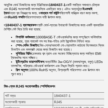
আধুনিক বোর্ড ডিজাইনের জন্য ইঞ্জিনিয়ারড
1840437-1
একটি সমন্বিত সমাধানে চৌম্বক
এবং RJ45 সংযোগকারী ফাংশনগুলিকে একত্রিত করে। এটাও অন্তর্ভুক্ত
ইএমআই
ট্যাব
উন্নত শব্দ নিয়ন্ত্রণের জন্য, ক
মাধ্যমে গর্ত মাউন্ট
শক্তিশালী যান্ত্রিক ধারণ জন্য নকশা,
এবং
RoHS সম্মতি
পরিবেশগতভাবে দায়ী উত্পাদন জন্য.
দ
1840437-1 ম্যাগজ্যাকস
পণ্যটি বোর্ড-স্তরের ইথারনেট ডিজাইনের জন্য একটি ব্যবহারিক
বৈশিষ্ট্য সেট ঘিরে তৈরি করা হয়েছে:
গিগাবিট কর্মক্ষমতা:
1000BASE-T নেটওয়ার্কগুলির জন্য সম্পূর্ণরূপে অপ্টিমাইজ
করা হয়েছে, শূন্য প্যাকেট লস সহ উচ্চ-গতির ডেটা ট্রান্সমিশন নিশ্চিত করে৷
স্পেস-সেভিং ডিজাইন:
মিড-প্লেন/অফসেট লো-প্রোফাইল কাঠামো বিশেষভাবে স্লিম
ডিভাইস এবং কমপ্যাক্ট ঘেরের জন্য ডিজাইন করা হয়েছে।
সুপিরিয়র শিল্ডিং:
চমৎকার শব্দ হ্রাস এবং সংকেত বিচ্ছিন্নতার জন্য সমন্বিত EMI
ট্যাবগুলির সাথে সজ্জিত।
ইন্টিগ্রেটেড ডায়াগনস্টিকস:
অন্তর্নির্মিত 3w-OG/Y (কমলা/সবুজ, হলুদ) LEDs
তাৎক্ষণিক, পরিষ্কার নেটওয়ার্ক কার্যকলাপ এবং লিঙ্ক স্থিতি প্রদান করে।
শিল্প অনুগত:
100% RoHS অনুগত, বিশ্বব্যাপী পরিবেশগত এবং উত্পাদন মান
পূরণ করে।
মিড-প্লেন RJ45 সংযোগকারীর স্পেসিফিকেশন
পার্ট নম্বর
1840437-1
সংযোগকারী প্রকার
RJ45