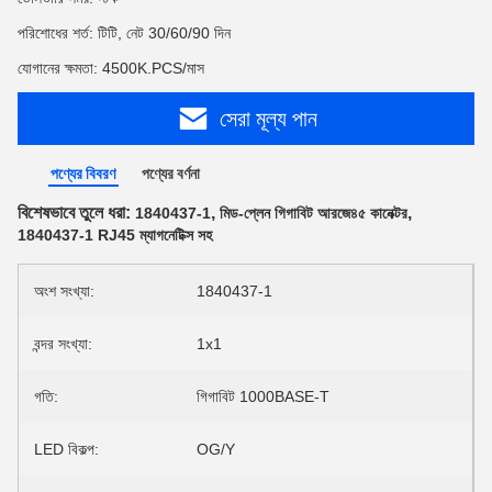
পরিশোধের শর্ত: টিটি, নেট 30/60/90 দিন
যোগানের ক্ষমতা: 4500K.PCS/মাস
সেরা মূল্য পান
পণ্যের বিবরণ
পণ্যের বর্ণনা
বিশেষভাবে তুলে ধরা:
,
,
1840437-1
মিড-প্লেন গিগাবিট আরজে৪৫ কানেক্টর
1840437-1 RJ45 ম্যাগনেটিক্স সহ
অংশ সংখ্যা:
1840437-1
বন্দর সংখ্যা:
1x1
গতি:
গিগাবিট 1000BASE-T
LED বিকল্প:
OG/Y