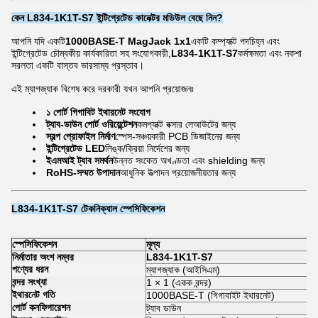
কেন L834-1K1T-S7 ইন্টিগ্রেটেড কানেক্টর মডিউল বেছে নিন?
আপনি যদি একটি
1000BASE-T MagJack 1x1
একটি কম্প্যাক্ট পদচিহ্ন এবং
ইন্টিগ্রেটেড চৌম্বকীয় কার্যকারিতা সহ সংযোগকারী,
L834-1K1T-S7
কর্মক্ষমতা এবং নকশা
সরলতা একটি বাস্তব ভারসাম্য প্রস্তাব।
এই ম্যাগজ্যাক বিশেষ করে দরকারী যখন আপনি প্রয়োজনঃ
১ পোর্ট গিগাবিট ইথারনেট সংযোগ
ট্যাব-ডাউন পোর্ট ওরিয়েন্টেশন
কমপ্যাক্ট বক্সার লেআউটের জন্য
স্বল্প প্রোফাইল নির্মাণ
স্পেস-সঞ্চয়কারী PCB ডিজাইনের জন্য
ইন্টিগ্রেটেড LED
লিঙ্ক/ক্রিয়া নির্দেশের জন্য
ইএমআই ট্যাব সমর্থন
উন্নত সংকেত অখণ্ডতা এবং shielding জন্য
RoHS-সম্মত উপাদান
আধুনিক উত্পাদন প্রয়োজনীয়তার জন্য
L834-1K1T-S7 টেকনিক্যাল স্পেসিফিকেশন
স্পেসিফিকেশন
মূল্য
নির্মাতার অংশ নম্বর
L834-1K1T-S7
পণ্যের ধরন
ম্যাগজ্যাক (আইসিএম)
বন্দর সংখ্যা
1 × 1 (একক বন্দর)
ইথারনেট গতি
1000BASE-T (গিগাবাইট ইথারনেট)
পোর্ট কনফিগারেশন
ট্যাব ডাউন