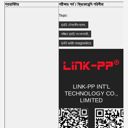
প্যারামিটার
পরীক্ষার শর্ত / ফ্রিকোয়েন্সি পরিসীমা
স্
Tags:
rj45 চৌম্বকীয় জ্যাক
,
সজ্জিত rj45 সংযোগকারী
,
rj45 with magnetics
LINK-PP INT'L
TECHNOLOGY CO.,
LIMITED