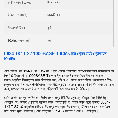
পোর্ট কনফিগারেশন:
ট্যাব ডাউন
উচ্চতা প্রোফাইল:
মাঝ-বিমান
ইএমআই ট্যাব:
হ্যাঁ
Rohs কমপ্লায়েন্ট:
হ্যাঁ
L834-1K1T-S7 1000BASE-T ICMs মিড-প্লেন হাইট প্রোফাইল
ডিজাইন
বেল ফিউজ এল 834-1 কে 1 টি-এস 7 হ'ল একটি প্রিমিয়াম, উচ্চ-কার্যকারিতা ম্যাগজ্যাক যা
গিগাবিট ইথারনেট (1000BASE-T) অ্যাপ্লিকেশনগুলির জন্য ডিজাইন করা হয়েছে।
স্থান-সংকুচিত ডিজাইনের জন্য ডিজাইন করা, এই 1x1, ট্যাব ডাউন,নিম্ন প্রোফাইল / মিড-
প্লেন আরজে 45 সংযোগকারীগুলির মধ্যে ইন্টিগ্রেটেড চৌম্বক রয়েছে যা পিসিবি পদচিহ্ন হ্রাস
করে, সংকেত অখণ্ডতা উন্নত এবং শক্তিশালী ইএমআই সম্মতি নিশ্চিত।
নেটওয়ার্কের অবস্থা স্পষ্টভাবে নির্দেশ করার জন্য বিল্ট-ইন হলুদ-সবুজ/সবুজ (ওয়াইজি/জি)
এলইডি এবং উন্নত গোলমাল সুরক্ষার জন্য শক্তিশালী ইএমআই ট্যাব দিয়ে সজ্জিত,L834-
1K1T-S7 এন্টারপ্রাইজ নেটওয়ার্কিং জন্য অত্যন্ত নির্ভরযোগ্য, টেলিযোগাযোগ, এবং শিল্প
কম্পিউটিং অ্যাপ্লিকেশন। এটি সম্পূর্ণরূপে RoHS সঙ্গতিপূর্ণ এবং UL স্বীকৃত।