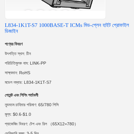
L834-1K1T-S7 1000BASE-T ICMs মিড-প্লেন হাইট প্রোফাইল
ডিজাইন
পণ্যের বিবরণ
উৎপত্তি স্থল: চীন
পরিচিতিমুলক নাম: LINK-PP
সাক্ষ্যদান: RoHS
মডেল নম্বার: L834-1K1T-S7
পেমেন্ট এবং শিপিং শর্তাবলী
ন্যূনতম চাহিদার পরিমাণ: 65/780 পিসি
মূল্য: $0.6-$1.0
প্যাকেজিং বিবরণ: টেপ এবং রিল （65X12=780）
ডেলিভারি সময়: 3-5 দিন