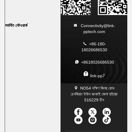
সমর্থিত নেটওয়ার্ক
Connectivity@link-
pptech.com
+86-180-
18026686530
+8618026686530
link-pp7
NO54 দক্ষিণ জিনহু রোড
চেনজিয়াং টাউন ঝংকাই জেলা হুইজ়ো
516229 চীন