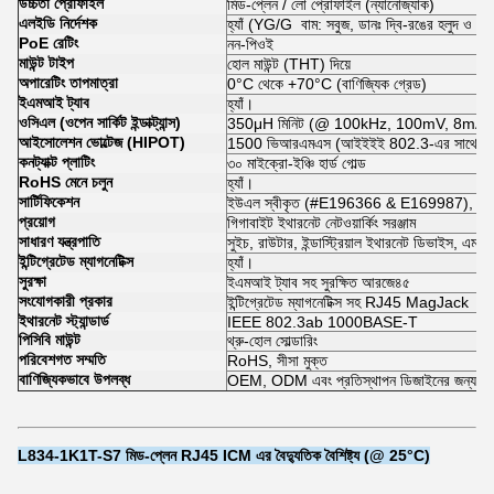
উচ্চতা প্রোফাইল
মিড-প্লেন / লো প্রোফাইল (ন্যানোজ্যাক)
এলইডি নির্দেশক
হ্যাঁ (YG/G ️ বাম: সবুজ, ডানঃ দ্বি-রঙের হলুদ ও সব
PoE রেটিং
নন-পিওই
মাউন্ট টাইপ
হোল মাউন্ট (THT) দিয়ে
অপারেটিং তাপমাত্রা
0°C থেকে +70°C (বাণিজ্যিক গ্রেড)
ইএমআই ট্যাব
হ্যাঁ।
ওসিএল (ওপেন সার্কিট ইন্ডাক্ট্যান্স)
350μH মিনিট (@ 100kHz, 100mV, 8mA 
আইসোলেশন ভোল্টেজ (HIPOT)
1500 ভিআরএমএস (আইইইই 802.3-এর সাথে সামঞ
কনট্যাক্ট প্লাটিং
৩০ মাইক্রো-ইঞ্চি হার্ড গোল্ড
RoHS মেনে চলুন
হ্যাঁ।
সার্টিফিকেশন
ইউএল স্বীকৃত (#E196366 & E169987), এফসি
প্রয়োগ
গিগাবাইট ইথারনেট নেটওয়ার্কিং সরঞ্জাম
সাধারণ যন্ত্রপাতি
সুইচ, রাউটার, ইন্ডাস্ট্রিয়াল ইথারনেট ডিভাইস, এমবেডেড
ইন্টিগ্রেটেড ম্যাগনেটিক্স
হ্যাঁ।
সুরক্ষা
ইএমআই ট্যাব সহ সুরক্ষিত আরজে৪৫
সংযোগকারী প্রকার
ইন্টিগ্রেটেড ম্যাগনেটিক্স সহ RJ45 MagJack
ইথারনেট স্ট্যান্ডার্ড
IEEE 802.3ab 1000BASE-T
পিসিবি মাউন্ট
থ্রু-হোল সোল্ডারিং
পরিবেশগত সম্মতি
RoHS, সীসা মুক্ত
বাণিজ্যিকভাবে উপলব্ধ
OEM, ODM এবং প্রতিস্থাপন ডিজাইনের জন্য উপ
L834-1K1T-S7 মিড-প্লেন RJ45 ICM এর বৈদ্যুতিক বৈশিষ্ট্য (@ 25°C)