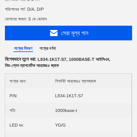
পরিশোধের শর্ত: D/A, D/P
যোগানের ক্ষমতা: 5 কে কে/মাস
সেরা মূল্য পান
পণ্যের বিবরণ
পণ্যের বর্ণনা
বিশেষভাবে তুলে ধরা:
,
,
L834-1K1T-S7
1000BASE-T আইসিএম
মিড-প্লেন ম্যাগনেটিক আরজে৪৫ জ্যাক
পণ্যের ধরন:
গিগাবিট আরজে৪৫ ম্যাগজ্যাক
P/N:
L834-1K1T-S7
গতি:
1000base-t
LED রঙ:
YG/G